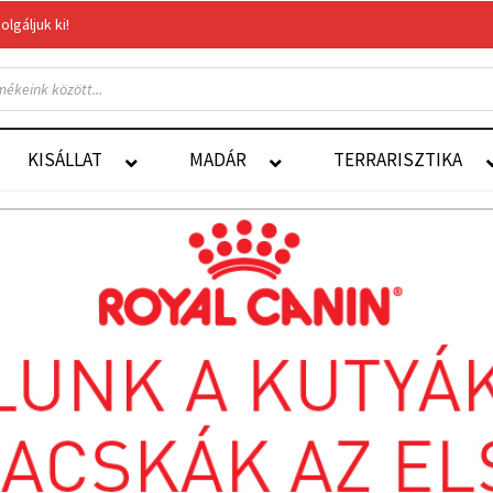
gáljuk ki!
Felelős Állattartás
Autoship
KISÁLLAT
MADÁR
TERRARISZTIKA