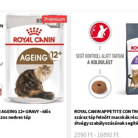
Prémium
 AGEING 12+ GRAVY – idős
ROYAL CANIN APPETITE CONTRO
zos nedves táp
száraz táp felnőtt macskák rés
étvágy szabályozásának segít
2590 Ft - 16892 Ft