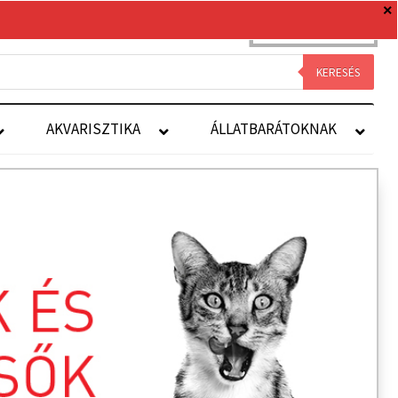
0 TERMÉK
0 FT
Royal Canin
Kapcsolat
Fiókom
KERESÉS
AKVARISZTIKA
ÁLLATBARÁTOKNAK