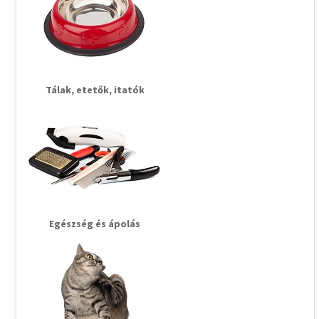
Tálak, etetők, itatók
Egészség és ápolás