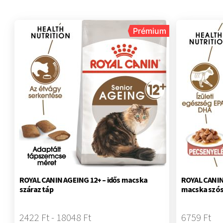
Prémium
ROYAL CANIN AGEING 12+ – idős macska
ROYAL CANIN
száraz táp
macska szós
2422 Ft - 18048 Ft
6759 Ft