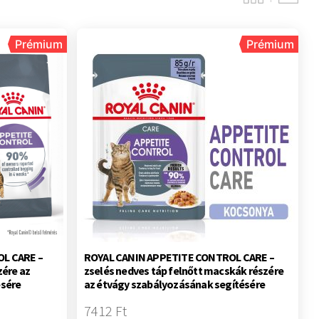
Prémium
Prémium
L CARE –
ROYAL CANIN APPETITE CONTROL CARE –
zére az
zselés nedves táp felnőtt macskák részére
ésére
az étvágy szabályozásának segítésére
7412 Ft