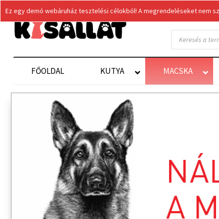
Ez egy demó webáruház tesztelési célokból! A megrendeléseket nem szol
Products
search
FŐOLDAL
KUTYA
MACSKA