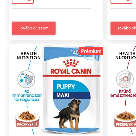
Tovább olvasom
Tovább o
Prémium