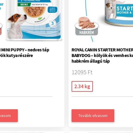
 MINI PUPPY – nedves táp
ROYAL CANIN STARTER MOTHER
yök kutya részére
BABYDOG – kölyök és vemhes k
habkrém állagú táp
12095 Ft
2.34 kg
lvasom
Tovább olvasom