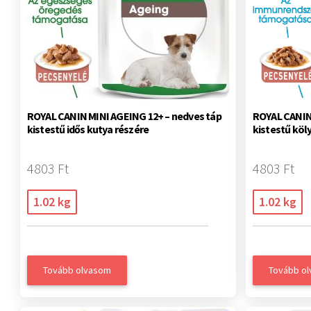
ROYAL CANIN MINI AGEING 12+ – nedves táp
ROYAL CANIN
kistestű idős kutya részére
kistestű köl
4803 Ft
4803 Ft
1.02 kg
1.02 kg
Tovább olvasom
Tovább o