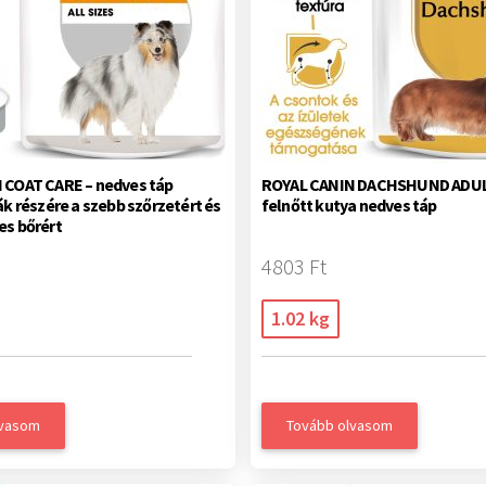
 COAT CARE – nedves táp
ROYAL CANIN DACHSHUND ADUL
ák részére a szebb szőrzetért és
felnőtt kutya nedves táp
es bőrért
4803 Ft
1.02 kg
lvasom
Tovább olvasom