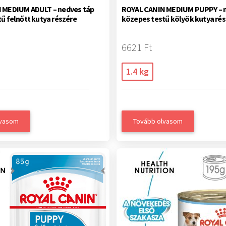
 MEDIUM ADULT – nedves táp
ROYAL CANIN MEDIUM PUPPY – n
ű felnőtt kutya részére
közepes testű kölyök kutya rés
6621 Ft
1.4 kg
lvasom
Tovább olvasom