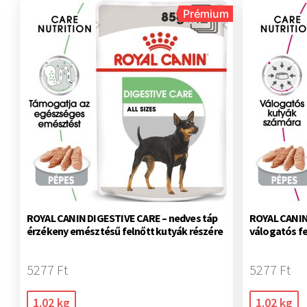
Prémium
ROYAL CANIN DIGESTIVE CARE – nedves táp
ROYAL CANIN
érzékeny emésztésű felnőtt kutyák részére
válogatós fe
5277 Ft
5277 Ft
1.02 kg
1.02 kg