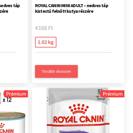
edves táp
ROYAL CANIN MINI ADULT – nedves táp
zére
kistestű felnőtt kutya részére
4388 Ft
1.02 kg
Tovább olvasom
Prémium
Prémium