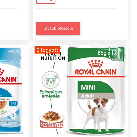
Tovább olvasom
Elfogyott