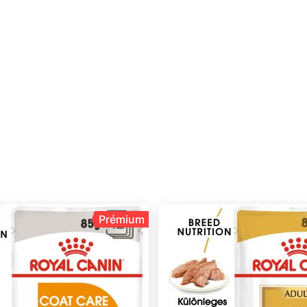
Fajták szerint
Prémium