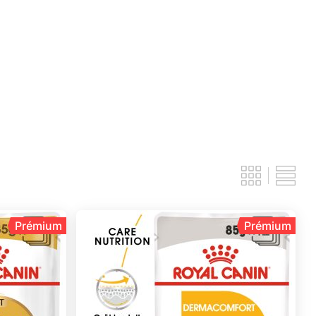
Ivartalanított
Fogak
Bőrirritáció
Izületek
Szőrzet
Testsúly
Válogatós
Egyéb speciális
Hugyúti
táp
Prémium
Prémium