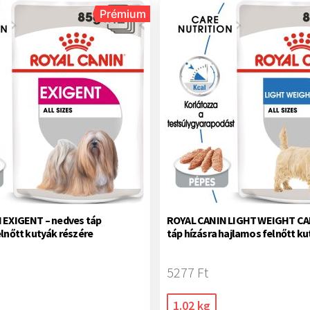
Prémium
 EXIGENT – nedves táp
ROYAL CANIN LIGHT WEIGHT CA
lnőtt kutyák részére
táp hízásra hajlamos felnőtt ku
5277 Ft
1.02 kg