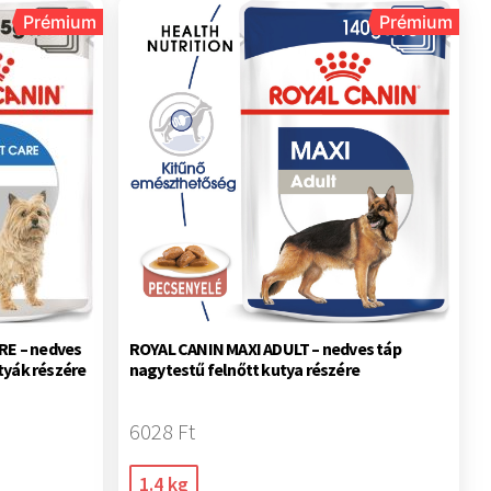
Prémium
Prémium
RE – nedves
ROYAL CANIN MAXI ADULT – nedves táp
tyák részére
nagytestű felnőtt kutya részére
6028 Ft
1.4 kg