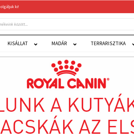
gáljuk ki!
Felelős Állattartás
Autoship
KISÁLLAT
MADÁR
TERRARISZTIKA