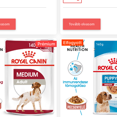
lvasom
Tovább olvasom
Elfogyott
Prémium