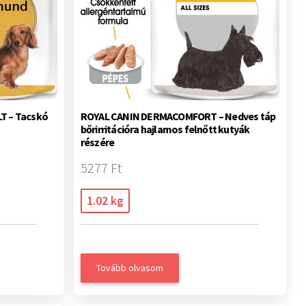
T – Tacskó
ROYAL CANIN DERMACOMFORT – Nedves táp
bőrirritációra hajlamos felnőtt kutyák
részére
5277 Ft
1.02 kg
Tovább olvasom