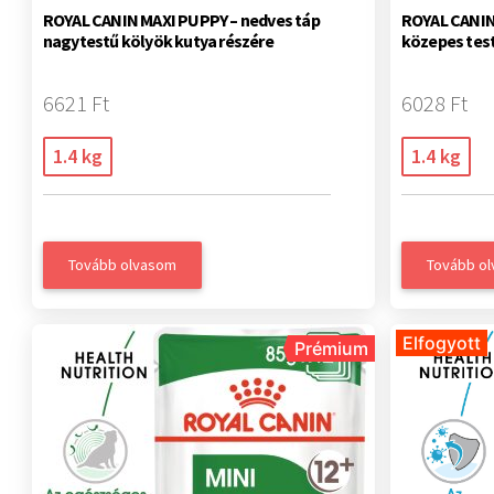
ROYAL CANIN MAXI PUPPY – nedves táp
ROYAL CANIN
nagytestű kölyök kutya részére
közepes test
6621 Ft
6028 Ft
1.4 kg
1.4 kg
Tovább olvasom
Tovább o
Elfogyott
Prémium