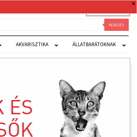
0 TERMÉK
0 FT
Royal Canin
Kapcsolat
Fiókom
KERESÉS
AKVARISZTIKA
ÁLLATBARÁTOKNAK