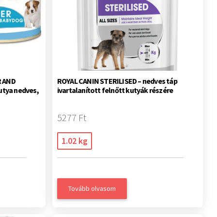
 AND
ROYAL CANIN STERILISED – nedves táp
utya nedves,
ivartalanított felnőtt kutyák részére
5277 Ft
1.02 kg
Tovább olvasom