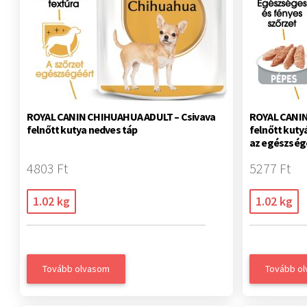
ROYAL CANIN CHIHUAHUA ADULT – Csivava
ROYAL CANIN
felnőtt kutya nedves táp
felnőtt kuty
az egészség
4803 Ft
5277 Ft
1.02 kg
1.02 kg
Tovább olvasom
Tovább o