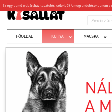
Ez egy demó webáruház tesztelési célokból! A megrendeléseket nem szol
Products
search
FŐOLDAL
KUTYA
MACSKA