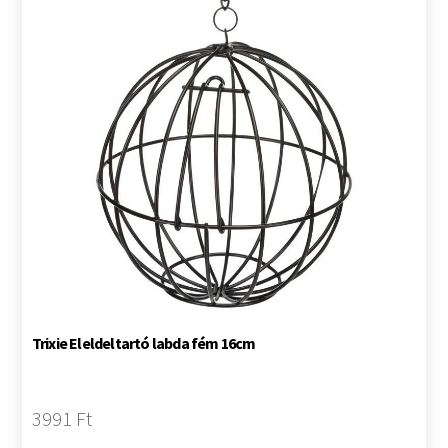
Trixie Eleldeltartó labda fém 16cm
3991 Ft