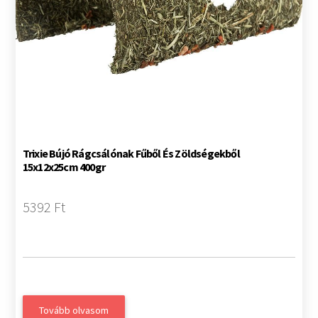
Trixie Bújó Rágcsálónak Fűből És Zöldségekből
15x12x25cm 400gr
5392 Ft
Tovább olvasom