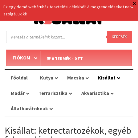
Ez egy demó webáruház tesztelési célokból! A megrendeléseket nem
szolgáljuk ki!
Products
search
KERESÉS
FIÓKOM
0 TERMÉK
0 FT
Főoldal
Kutya
Macska
Kisállat
Madár
Terrarisztika
Akvarisztika
Állatbarátoknak
Kisállat: ketrectartozékok, egyéb