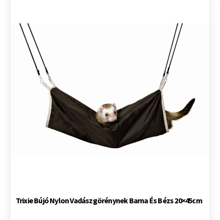
Trixie Bújó Nylon Vadászgörénynek Barna És Bézs 20×45cm