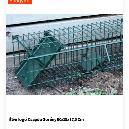
Elfogyott
Kisállatjátékok
Szállítás, boxok, hordozók
Ápolás, egészség, vitaminok
Élvefogó Csapda Görény 60x15x17,5 Cm