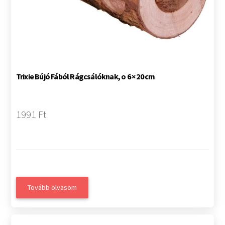
Trixie Bújó Fából Rágcsálóknak, o 6 × 20 cm
1991 Ft
Tovább olvasom