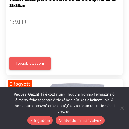
33x33cm
4391 Ft
Tovább olvasom
Elfogyott
Kedves Gazdi! Tájékoztatunk, hogy a honlap felhasználói
élmény fokozásának érdekében sütiket alkalmazunk. A
honlapunk használatával a tájékoztatásunkat tudomásul
veszed.
Elfogadom
Adatvédelmi irányelvek