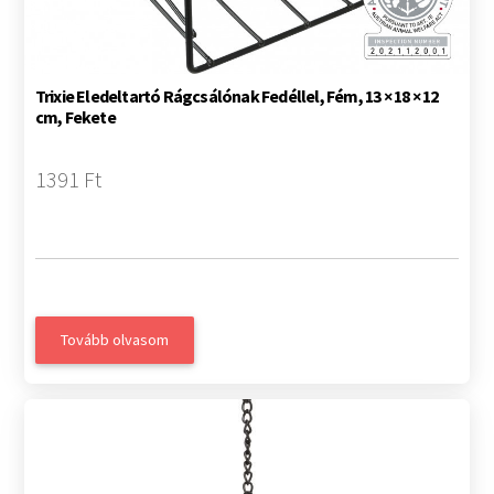
Trixie Eledeltartó Rágcsálónak Fedéllel, Fém, 13 × 18 × 12
cm, Fekete
1391 Ft
Tovább olvasom