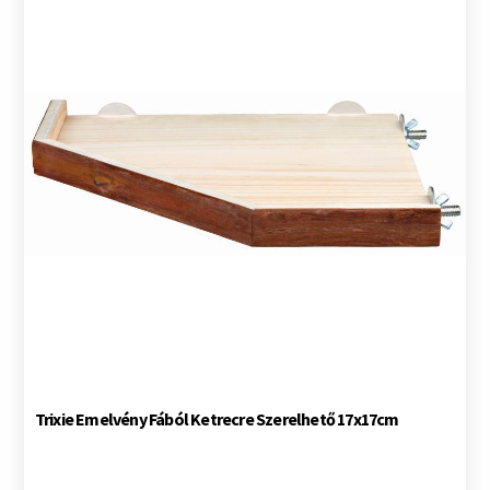
Trixie Emelvény Fából Ketrecre Szerelhető 17x17cm