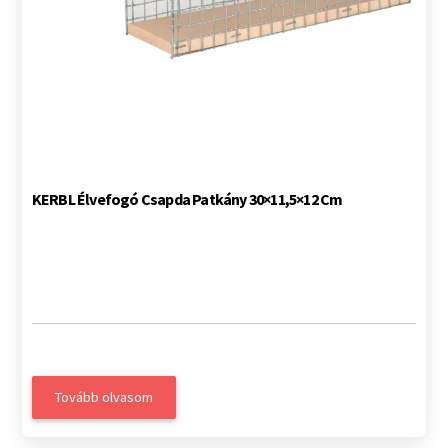
KERBL Élvefogó Csapda Patkány 30×11,5×12 Cm
Tovább olvasom