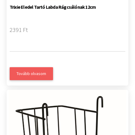
Trixie Eledel Tartó Labda Rágcsálónak 12cm
2391 Ft
Tovább olvasom