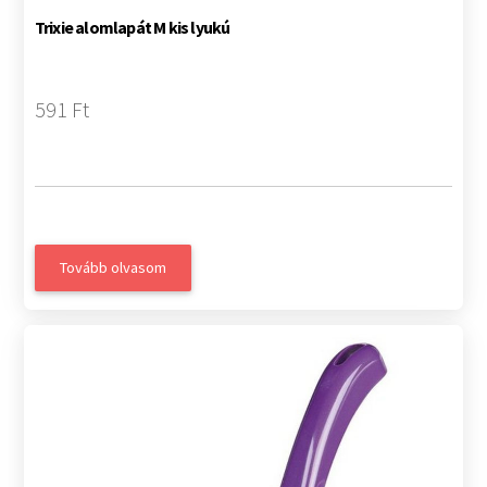
Trixie alomlapát M kis lyukú
591 Ft
Tovább olvasom