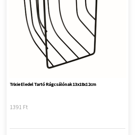
Trixie Eledel Tartó Rágcsálónak 13x18x12cm
1391 Ft