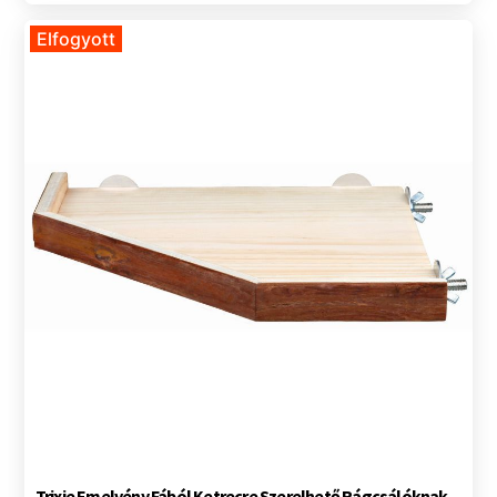
Elfogyott
Trixie Emelvény Fából Ketrecre Szerelhető Rágcsálóknak