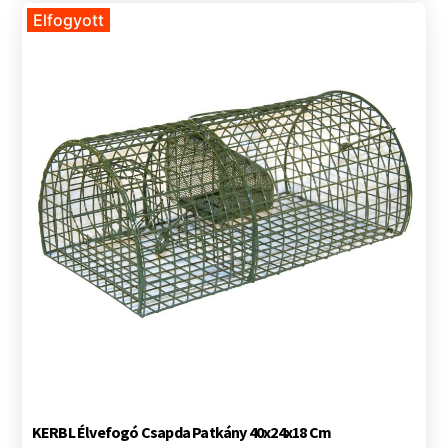
Elfogyott
KERBL Élvefogó Csapda Patkány 40x24x18 Cm