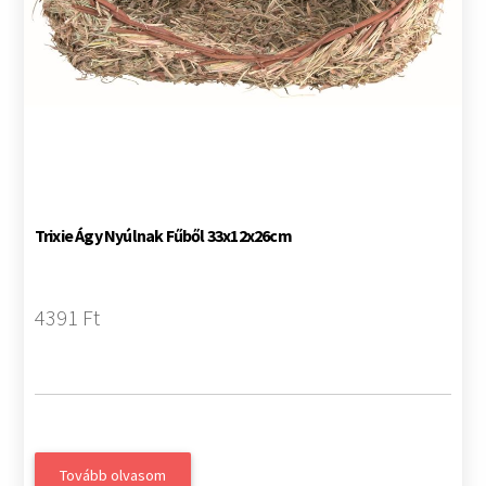
Trixie Ágy Nyúlnak Fűből 33x12x26cm
4391 Ft
Tovább olvasom