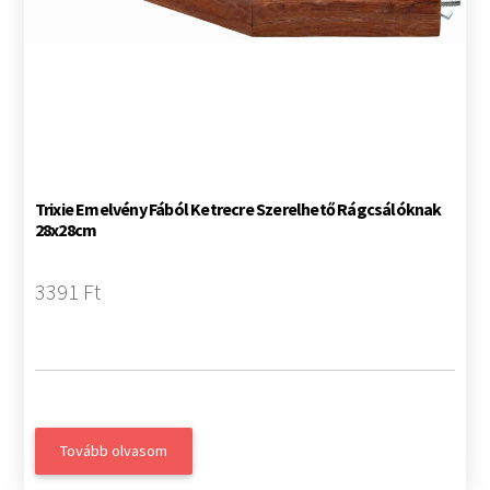
Trixie Emelvény Fából Ketrecre Szerelhető Rágcsálóknak
28x28cm
3391 Ft
Tovább olvasom