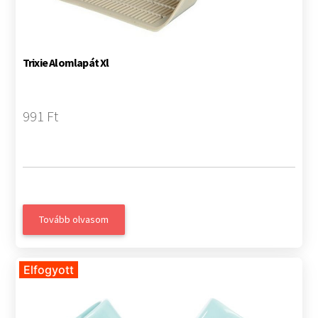
Trixie Alomlapát Xl
991 Ft
Tovább olvasom
Elfogyott