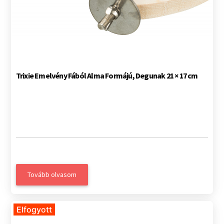
Trixie Emelvény Fából Alma Formájú, Degunak 21 × 17 cm
Tovább olvasom
Elfogyott