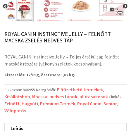
ROYAL CANIN INSTINCTIVE JELLY – FELNŐTT
MACSKA ZSELÉS NEDVES TÁP
ROYAL CANIN Instinctive Jelly
Teljes értékű táp felnőtt
–
macskák részére (vékony szeletek kocsonyában).
Kiszerelés: 12*85g, összesen: 1,02 kg.
Előfizethető termékek
Cikkszám:
800955
Kategóriák:
,
Kisállatshop
Macska: nedves tápok, alutasakosok
,
Címkék:
Felnőtt
Hugyúti
Prémium Termék
Royal Canin
Senior
,
,
,
,
,
Válogatós
Leírás