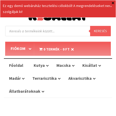
Ez egy demó webáruház tesztelési célokból! A megrendeléseket nem
szolgáljuk ki!
Products
search
KERESÉS
FIÓKOM
0 TERMÉK
0 FT
Főoldal
Kutya
Macska
Kisállat
Madár
Terrarisztika
Akvarisztika
Állatbarátoknak