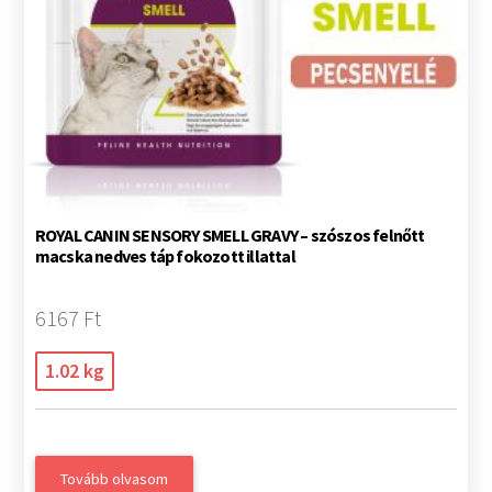
ROYAL CANIN SENSORY SMELL GRAVY – szószos felnőtt
macska nedves táp fokozott illattal
6167 Ft
1.02 kg
Tovább olvasom