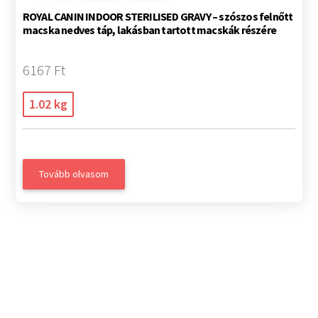
ROYAL CANIN INDOOR STERILISED GRAVY – szószos felnőtt
macska nedves táp, lakásban tartott macskák részére
6167 Ft
1.02 kg
Tovább olvasom