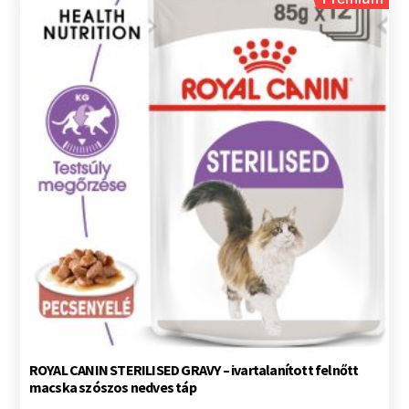
ROYAL CANIN STERILISED GRAVY – ivartalanított felnőtt
macska szószos nedves táp