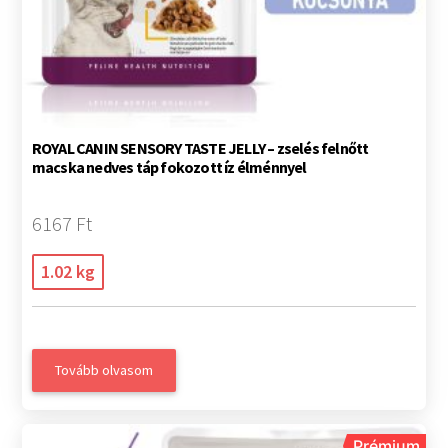
ROYAL CANIN SENSORY TASTE JELLY – zselés felnőtt
macska nedves táp fokozott íz élménnyel
6167 Ft
1.02 kg
Tovább olvasom
Prémium