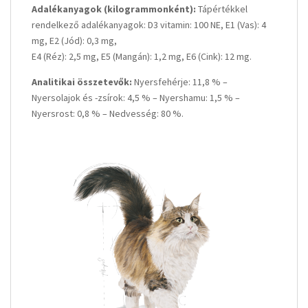
Adalékanyagok (kilogrammonként):
Tápértékkel
rendelkező adalékanyagok: D3 vitamin: 100 NE, E1 (Vas): 4
mg, E2 (Jód): 0,3 mg,
E4 (Réz): 2,5 mg, E5 (Mangán): 1,2 mg, E6 (Cink): 12 mg.
Analitikai összetevők:
Nyersfehérje: 11,8 % –
Nyersolajok és -zsírok: 4,5 % – Nyershamu: 1,5 % –
Nyersrost: 0,8 % – Nedvesség: 80 %.