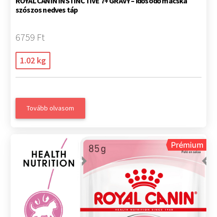
ROYAL CANIN INSTINCTIVE 7+ GRAVY – idősödő macska
szószos nedves táp
6759 Ft
1.02 kg
Tovább olvasom
Prémium