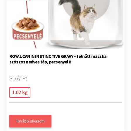
ROYAL CANIN INSTINCTIVE GRAVY – felnőtt macska
szószos nedves táp, pecsenyelé
6167 Ft
1.02 kg
Tovább olvasom