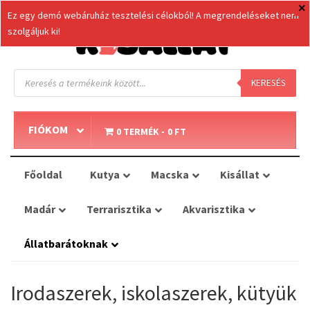
Ez egy demó webáruház tesztelési célokból! A megrendeléseket nem
szolgáljuk ki!
Products
search
KERESÉS
FIÓKOM
0 TERMÉK
0 FT
Főoldal
Kutya
Macska
Kisállat
Madár
Terrarisztika
Akvarisztika
Állatbarátoknak
Irodaszerek, iskolaszerek, kütyük