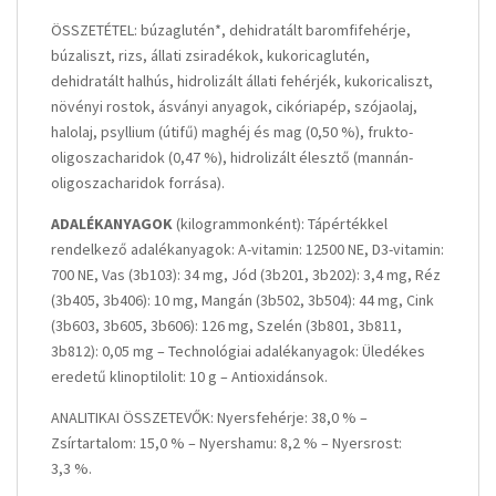
ÖSSZETÉTEL: búzaglutén*, dehidratált baromfifehérje,
búzaliszt, rizs, állati zsiradékok, kukoricaglutén,
dehidratált halhús, hidrolizált állati fehérjék, kukoricaliszt,
növényi rostok, ásványi anyagok, cikóriapép, szójaolaj,
halolaj, psyllium (útifű) maghéj és mag (0,50 %), frukto-
oligoszacharidok (0,47 %), hidrolizált élesztő (mannán-
oligoszacharidok forrása).
ADALÉKANYAGOK
(kilogrammonként): Tápértékkel
rendelkező adalékanyagok: A-vitamin: 12500 NE, D3-vitamin:
700 NE, Vas (3b103): 34 mg, Jód (3b201, 3b202): 3,4 mg, Réz
(3b405, 3b406): 10 mg, Mangán (3b502, 3b504): 44 mg, Cink
(3b603, 3b605, 3b606): 126 mg, Szelén (3b801, 3b811,
3b812): 0,05 mg – Technológiai adalékanyagok: Üledékes
eredetű klinoptilolit: 10 g – Antioxidánsok.
ANALITIKAI ÖSSZETEVŐK: Nyersfehérje: 38,0 % –
Zsírtartalom: 15,0 % – Nyershamu: 8,2 % – Nyersrost:
3,3 %.