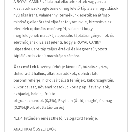
A ROYAL CANIN® vállalatnál elkötelezettek vagyunk a
kisállatok szükségleteinek megfelelő táplálási megoldások
nyújtása iránt. Valamennyi termékünk esetében átfogó
minőség-ellenőrzési eljárást folytatunk le, biztosítva az
eledelek optimális minőségét, valamint hogy
megfeleljenek macskája speciális táplálási igényeinek és
életmódjának. Ez azt jelenti, hogy a ROYAL CANIN®
Digestive Care táp teljes értékű és kiegyensúlyozott
táplálékot biztosít macskája számára.
Összetétel:
Növényi fehérje kivonat*, búzaliszt, rizs,
dehidratált halhús, állati zsiradékok, dehidratált
baromfifehérje, hidrolizált állati fehérjék, kukoricaglutén,
kukoricaliszt, növényi rostok, cikória pép, ásványi sók,
szójaolaj, halolaj, frukto-
oligoszacharidok (0,3%), Psyllium (Útifű) maghéj és mag
(0,2%).[Körbefuttatás-törés]
*L.I.P.: kitűnően emészthető, válogatott fehérje.
ANALITIKAI ÖSSZETEVŐK