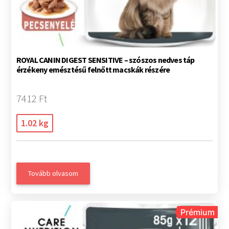
ROYAL CANIN DIGEST SENSITIVE – szószos nedves táp
érzékeny emésztésű felnőtt macskák részére
7412 Ft
1.02 kg
Tovább olvasom
Prémium