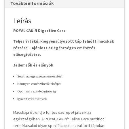
További információk
Leírás
ROYAL CANIN Digestive Care
Teljes értékű, kiegyensúlyozott táp felnőtt macskák
részére – Ajánlott az egészséges emésztés
elősegítésére.
Jellemzők és előnyök
Segíti az egészséges emésztést
Könnyen emészthető fehérjék
Optimális székletminőség
Igazolt eredmények
Macskája étrendje fontos szerepet játszik az
egészségében. A ROYAL CANIN® Feline Care Nutrition
termékcsalád olyan speciálisan összeállított tápokat