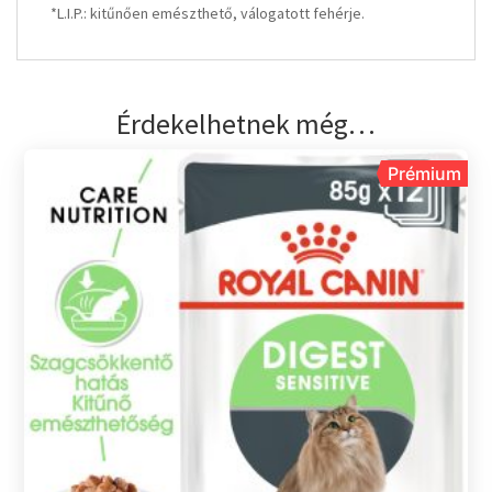
*L.I.P.: kitűnően emészthető, válogatott fehérje.
Érdekelhetnek még…
Prémium