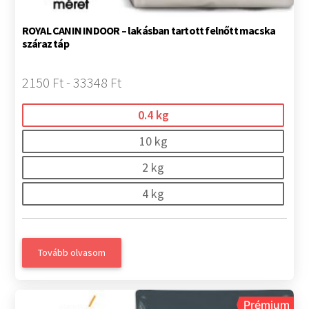
ROYAL CANIN INDOOR – lakásban tartott felnőtt macska
száraz táp
2150 Ft - 33348 Ft
0.4 kg
10 kg
2 kg
4 kg
Tovább olvasom
Prémium