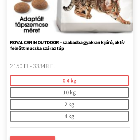
ROYAL CANIN OUTDOOR – szabadba gyakran kijáró, aktív
felnőtt macska száraz táp
2150 Ft - 33348 Ft
0.4 kg
10 kg
2 kg
4 kg