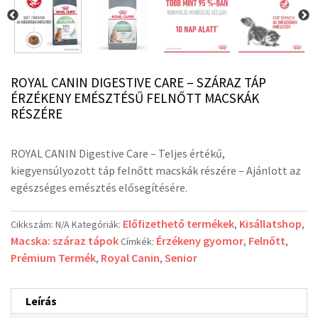
ROYAL CANIN DIGESTIVE CARE – SZÁRAZ TÁP
ÉRZÉKENY EMÉSZTÉSŰ FELNŐTT MACSKÁK
RÉSZÉRE
ROYAL CANIN
Digestive Care –
Teljes értékű,
kiegyensúlyozott táp felnőtt macskák részére – Ajánlott az
egészséges emésztés elősegítésére.
Előfizethető termékek
Kisállatshop
Cikkszám:
N/A
Kategóriák:
,
,
Macska: száraz tápok
Érzékeny gyomor
Felnőtt
Címkék:
,
,
Prémium Termék
Royal Canin
Senior
,
,
Leírás