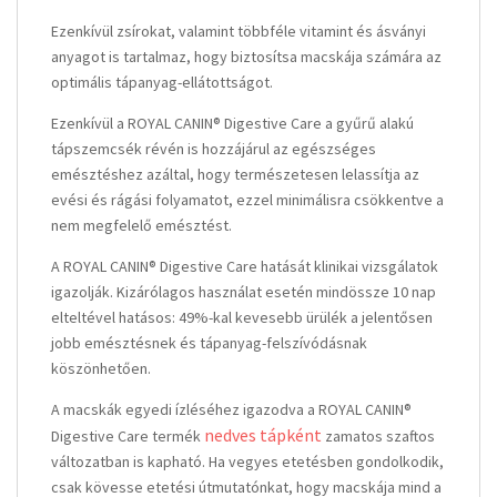
Ezenkívül zsírokat, valamint többféle vitamint és ásványi
anyagot is tartalmaz, hogy biztosítsa macskája számára az
optimális tápanyag-ellátottságot.
Ezenkívül a ROYAL CANIN® Digestive Care a gyűrű alakú
tápszemcsék révén is hozzájárul az egészséges
emésztéshez azáltal, hogy természetesen lelassítja az
evési és rágási folyamatot, ezzel minimálisra csökkentve a
nem megfelelő emésztést.
A ROYAL CANIN® Digestive Care hatását klinikai vizsgálatok
igazolják. Kizárólagos használat esetén mindössze 10 nap
elteltével hatásos: 49%-kal kevesebb ürülék a jelentősen
jobb emésztésnek és tápanyag-felszívódásnak
köszönhetően.
A macskák egyedi ízléséhez igazodva a ROYAL CANIN®
nedves tápként
Digestive Care termék
zamatos szaftos
változatban is kapható. Ha vegyes etetésben gondolkodik,
csak kövesse etetési útmutatónkat, hogy macskája mind a