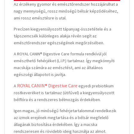
Az érzékeny gyomor és emésztőrendszer hozzájárulhat a
nagy mennyiségű, rossz minőségű bélsár képződéséhez,
ami rossz emésztésre is utal.
Precízen kiegyensúlyozott tápanyag-összetétele és a
tápszemcsék különleges alakja révén segít az
emésztőrendszer egészségének megőrzésében.
A ROYAL CANIN® Digestive Care formula rendkívül jól
emészthető fehérjéket (L.I.P.) tartalmaz. Így megkönnyíti
macskája számára az emésztést, ami az általános
egészségi állapotot is javítja.
ROYAL CANIN® Digestive Care
A
egyedi prebiotikum
rostkeveréket is tartalmaz (útifűvel) a kiegyensúlyozott
bélflóra és a rendszeres bélmozgás érdekében.
Igen magas, jó minőségű fehérjetartalommal rendelkezik
az izmok erejének megtartása és a bélsár megfelelő
állagának biztosítása érdekében. Így a macska
rendszeresen és rövidebb ideig használja az almot.