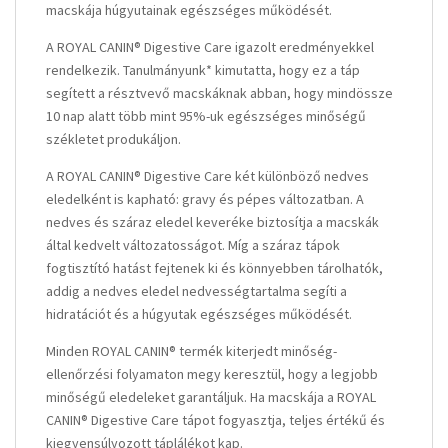
macskája húgyutainak egészséges működését.
A ROYAL CANIN® Digestive Care igazolt eredményekkel
rendelkezik. Tanulmányunk
*
kimutatta, hogy ez a táp
segített a résztvevő macskáknak abban, hogy mindössze
10 nap alatt több mint 95%-uk egészséges minőségű
székletet produkáljon.
A ROYAL CANIN® Digestive Care két különböző nedves
eledelként is kapható: gravy és pépes változatban. A
nedves és száraz eledel keveréke biztosítja a macskák
által kedvelt változatosságot. Míg a száraz tápok
fogtisztító hatást fejtenek ki és könnyebben tárolhatók,
addig a nedves eledel nedvességtartalma segíti a
hidratációt és a húgyutak egészséges működését.
Minden ROYAL CANIN® termék kiterjedt minőség-
ellenőrzési folyamaton megy keresztül, hogy a legjobb
minőségű eledeleket garantáljuk. Ha macskája a ROYAL
CANIN® Digestive Care tápot fogyasztja, teljes értékű és
kiegyensúlyozott táplálékot kap.