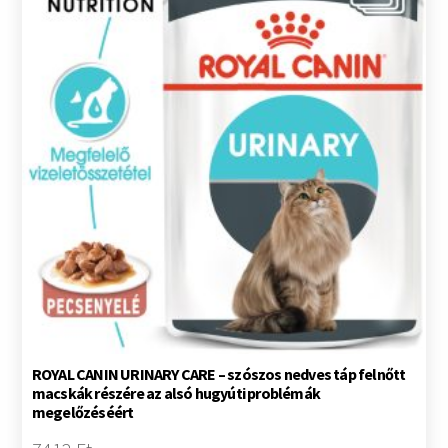
ROYAL CANIN URINARY CARE – szószos nedves táp felnőtt
macskák részére az alsó hugyúti problémák
megelőzéséért