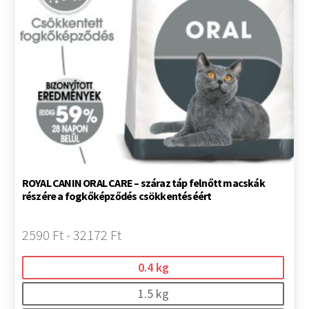
ROYAL CANIN ORAL CARE – száraz táp felnőtt macskák
részére a fogkőképződés csökkentéséért
2590 Ft - 32172 Ft
0.4 kg
1.5 kg