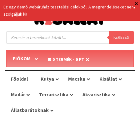
Ez egy demó webáruház tesztelési célokból! A megrendeléseket nem
szolgáljuk ki!
Products
search
KERESÉS
FIÓKOM
0 TERMÉK
0 FT
Főoldal
Kutya
Macska
Kisállat
Madár
Terrarisztika
Akvarisztika
Állatbarátoknak