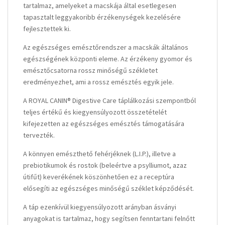
tartalmaz, amelyeket a macskája által esetlegesen
tapasztalt leggyakoribb érzékenységek kezelésére
fejlesztettek ki.
Az egészséges emésztőrendszer a macskák általános
egészségének központi eleme. Az érzékeny gyomor és
emésztőcsatorna rossz minőségű székletet
eredményezhet, ami a rossz emésztés egyik jele.
A ROYAL CANIN® Digestive Care táplálkozási szempontból
teljes értékű és kiegyensúlyozott összetételét
kifejezetten az egészséges emésztés támogatására
tervezték.
A könnyen emészthető fehérjéknek (L.I.P.), illetve a
prebiotikumok és rostok (beleértve a psylliumot, azaz
útifűt) keverékének köszönhetően ez a receptúra
elősegíti az egészséges minőségű széklet képződését.
A táp ezenkívül kiegyensúlyozott arányban ásványi
anyagokat is tartalmaz, hogy segítsen fenntartani felnőtt