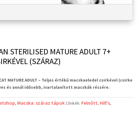
LAN STERILISED MATURE ADULT 7+
IRKÉVEL (SZÁRAZ)
D CAT MATURE ADULT –
Teljes értékű macskaeledel csirkével (csirke
ves és annál idősebb, ivartalanított macskák részére.
latshop
Macska: száraz tápok
Felnőtt
Hill's
,
Címkék:
,
,