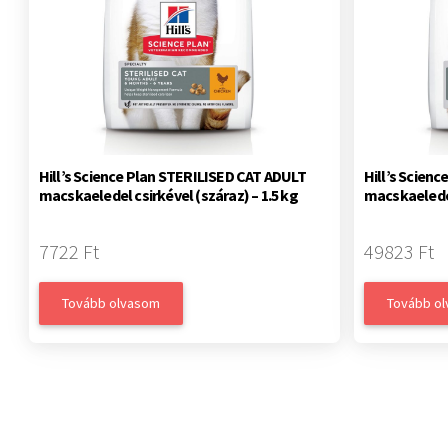
Hill’s Science Plan STERILISED CAT ADULT
Hill’s Scien
macskaeledel csirkével (száraz) – 1.5 kg
macskaeledel
7722 Ft
49823 Ft
Tovább olvasom
Tovább o