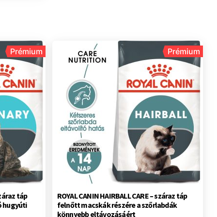
Prémium
Prémium
áraz táp
ROYAL CANIN HAIRBALL CARE – száraz táp
ó hugyúti
felnőtt macskák részére a szőrlabdák
könnyebb eltávozásáért