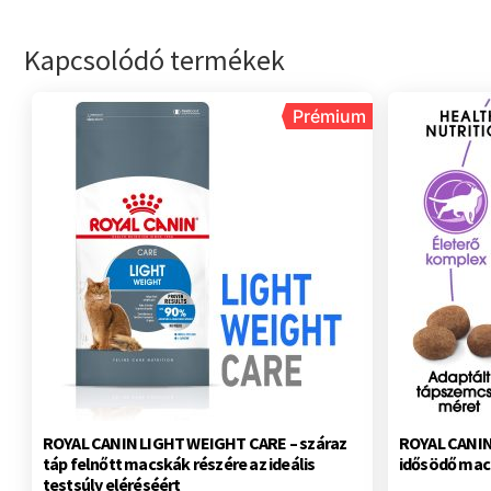
Kapcsolódó termékek
Prémium
ROYAL CANIN LIGHT WEIGHT CARE – száraz
ROYAL CANIN 
táp felnőtt macskák részére az ideális
idősödő mac
testsúly eléréséért