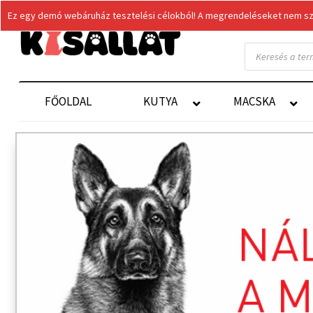
Ez egy demó webáruház tesztelési célokból! A megrendeléseket nem szol
Products
search
FŐOLDAL
KUTYA
MACSKA