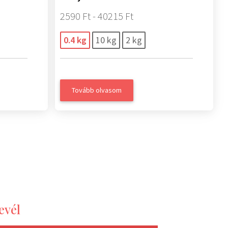
2590 Ft - 40215 Ft
0.4 kg
10 kg
2 kg
Tovább olvasom
evél