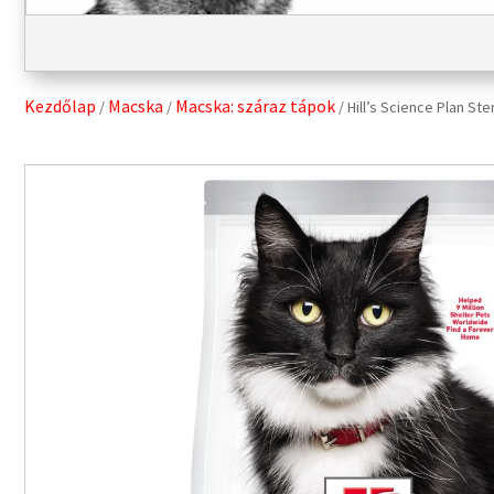
Kezdőlap
Macska
Macska: száraz tápok
/
/
/ Hill’s Science Plan St