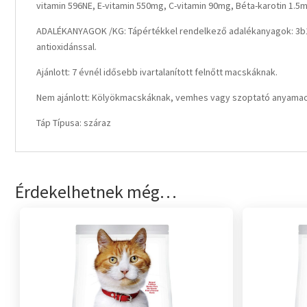
vitamin 596NE, E-vitamin 550mg, C-vitamin 90mg, Béta-karotin 1.5m
ADALÉKANYAGOK /KG: Tápértékkel rendelkező adalékanyagok: 3b103
antioxidánssal.
Ajánlott: 7 évnél idősebb ivartalanított felnőtt macskáknak.
Nem ajánlott: Kölyökmacskáknak, vemhes vagy szoptató anyamacská
Táp Típusa: száraz
Érdekelhetnek még…