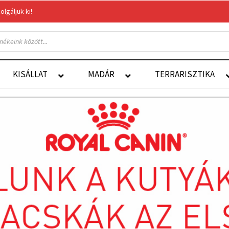
gáljuk ki!
Felelős Állattartás
Autoship
KISÁLLAT
MADÁR
TERRARISZTIKA