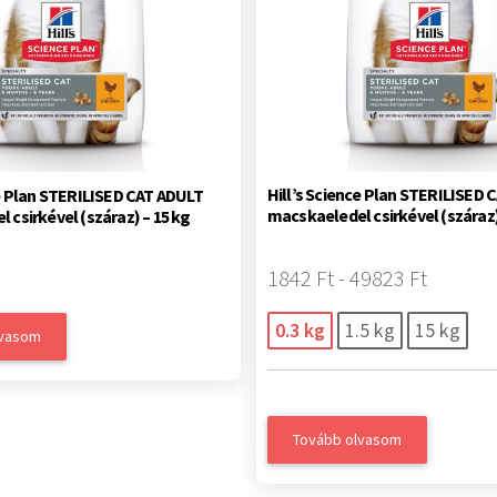
Hill’s Science Plan STERILISED 
ce Plan STERILISED CAT ADULT
macskaeledel csirkével (száraz
 csirkével (száraz) – 15 kg
1842 Ft - 49823 Ft
0.3 kg
1.5 kg
15 kg
lvasom
Tovább olvasom