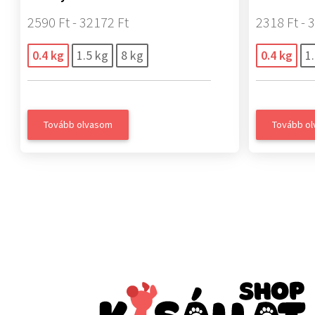
2590 Ft - 32172 Ft
2318 Ft - 
0.4 kg
1.5 kg
8 kg
0.4 kg
1
Tovább olvasom
Tovább o