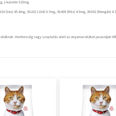
g, L-karnitin 525mg.
 (Vas) 45.4mg, 3b202 (Jód) 0.7mg, 3b405 (Réz) 4.5mg, 3b502 (Mangán) 4.7
knak. Vemhesség vagy szoptatás alatt az anyamacskákat javasoljuk Hill’s 