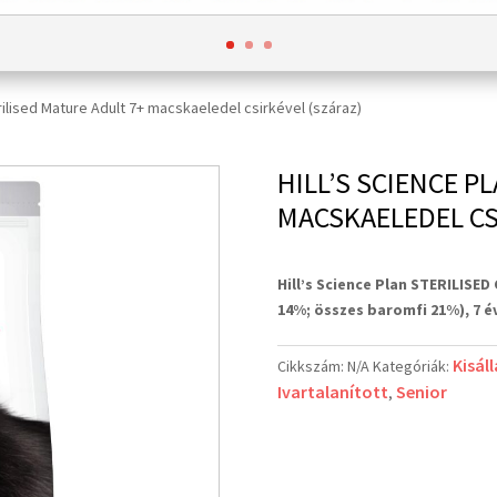
erilised Mature Adult 7+ macskaeledel csirkével (száraz)
HILL’S SCIENCE P
MACSKAELEDEL CS
Hill’s Science Plan STERILISE
14%; összes baromfi 21%), 7 é
Kisál
Cikkszám:
N/A
Kategóriák:
Ivartalanított
Senior
,