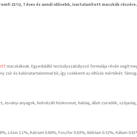
romfi 21%), 7 éves és annál idősebb, ivartalanított macskák részére.
ott
macskáknak. Egyedülálló testsúlyszabályozó formulája révén segít megőriz
ny zsír és kalóriatartalommal bír, így csökkenti az elhízás mértékét. Támog
zt, ásványi anyagok, hidrolizált húskivonat, halolaj, állati zsiradék, szójaola
6%, L-lizin 2.1%, Kalcium 0.86%, Foszfor 0.63%, Nátrium 0.32%, Kálium 0.