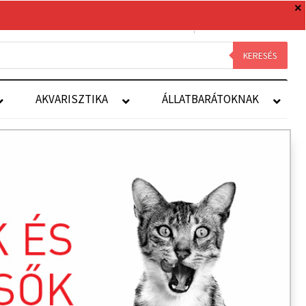
0 TERMÉK
0 FT
Royal Canin
Kapcsolat
Fiókom
KERESÉS
AKVARISZTIKA
ÁLLATBARÁTOKNAK