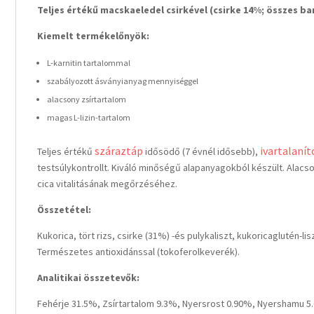
Teljes értékű macskaeledel csirkével (csirke 14%; összes ba
Kiemelt termékelőnyök:
L-karnitin tartalommal
szabályozott ásványianyag mennyiséggel
alacsony zsírtartalom
magas L-lizin-tartalom
száraztáp
ivartalanít
Teljes értékű
idősödő (7 évnél idősebb),
testsúlykontrollt. Kiváló minőségű alapanyagokból készült. Alacso
cica vitalitásának megőrzéséhez.
Összetétel:
Kukorica, tört rizs, csirke (31%) -és pulykaliszt, kukoricaglutén-lis
Természetes antioxidánssal (tokoferolkeverék).
Analitikai összetevők:
Fehérje 31.5%, Zsírtartalom 9.3%, Nyersrost 0.90%, Nyershamu 5.