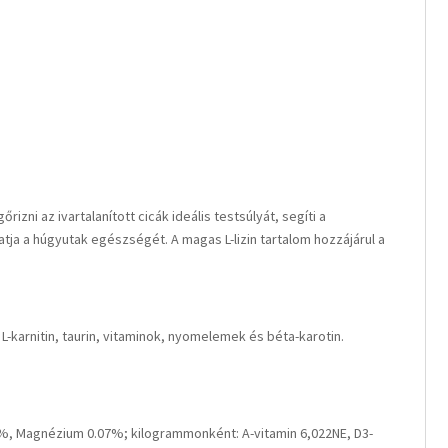
ni az ivartalanított cicák ideális testsúlyát, segíti a
atja a húgyutak egészségét. A magas L-lizin tartalom hozzájárul a
j, L-karnitin, taurin, vitaminok, nyomelemek és béta-karotin.
81%, Magnézium 0.07%; kilogrammonként: A-vitamin 6,022NE, D3-