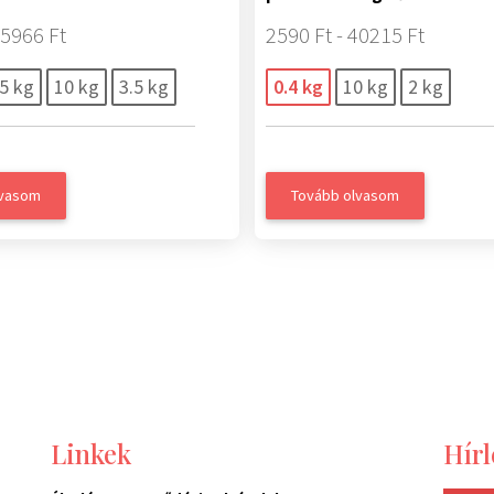
35966 Ft
2590 Ft - 40215 Ft
.5 kg
10 kg
3.5 kg
0.4 kg
10 kg
2 kg
lvasom
Tovább olvasom
Linkek
Hírl