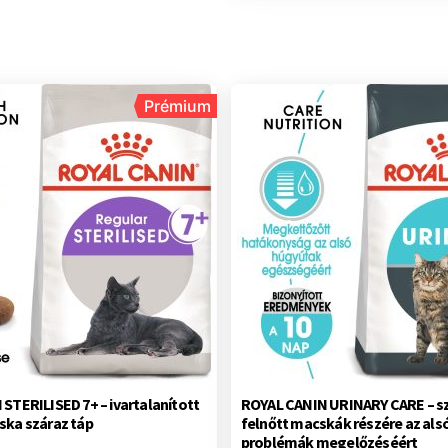
Prémium
STERILISED 7+ – ivartalanított
ROYAL CANIN URINARY CARE – sz
ska száraz táp
felnőtt macskák részére az als
problémák megelőzéséért