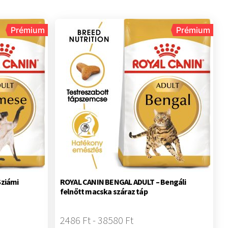
Prémium
Prémium
Sziámi
ROYAL CANIN BENGAL ADULT – Bengáli
felnőtt macska száraz táp
2486 Ft - 38580 Ft