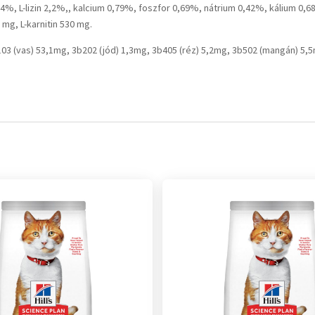
4%, L-lizin 2,2%,, kalcium 0,79%, foszfor 0,69%, nátrium 0,42%, kálium 0
 mg, L-karnitin 530 mg.
(vas) 53,1mg, 3b202 (jód) 1,3mg, 3b405 (réz) 5,2mg, 3b502 (mangán) 5,5m