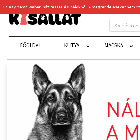
Ez egy demó webáruház tesztelési célokból! A megrendeléseket nem szol
Products
search
FŐOLDAL
KUTYA
MACSKA