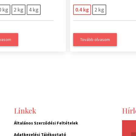
0 kg
2 kg
4 kg
0.4 kg
2 kg
lvasom
Tovább olvasom
Linkek
Hírl
Általános Szerződési Feltételek
Adatkezelési Tájékoztató