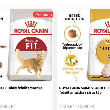
Prémium
FIT – aktív felnőtt macska
ROYAL CANIN SIAMESE ADULT – 
felnőtt macska száraz táp
32696 Ft
2486 Ft - 10880 Ft