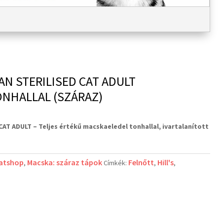
LAN STERILISED CAT ADULT
NHALLAL (SZÁRAZ)
 CAT ADULT –
Teljes értékű macskaeledel tonhallal, ivartalanított
latshop
Macska: száraz tápok
Felnőtt
Hill's
,
Címkék:
,
,