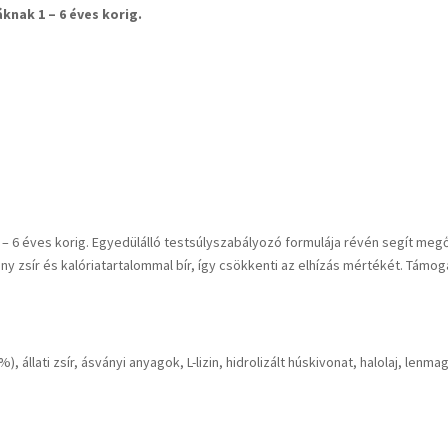
knak 1 – 6 éves korig.
 6 éves korig. Egyedülálló testsúlyszabályozó formulája révén segít megőrizn
ny zsír és kalóriatartalommal bír, így csökkenti az elhízás mértékét. Támog
%), állati zsír, ásványi anyagok, L-lizin, hidrolizált húskivonat, halolaj, len