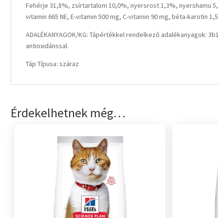
Fehérje 31,8%, zsírtartalom 10,0%, nyersrost 1,3%, nyershamu 5,
vitamin 665 NE, E-vitamin 500 mg, C-vitamin 90 mg, béta-karotin 1,5
ADALÉKANYAGOK/KG: Tápértékkel rendelkező adalékanyagok: 3b103 
antioxidánssal.
Táp Típusa: száraz
Érdekelhetnek még…