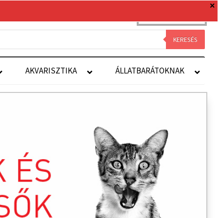
0 TERMÉK
0 FT
Royal Canin
Kapcsolat
Fiókom
KERESÉS
AKVARISZTIKA
ÁLLATBARÁTOKNAK