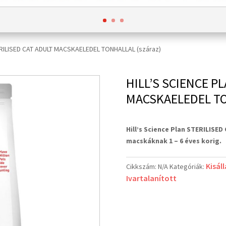
TERILISED CAT ADULT MACSKAELEDEL TONHALLAL (száraz)
HILL’S SCIENCE P
MACSKAELEDEL TO
Hill’s Science Plan STERILISED
macskáknak 1 – 6 éves korig.
Kisál
Cikkszám:
N/A
Kategóriák:
Ivartalanított