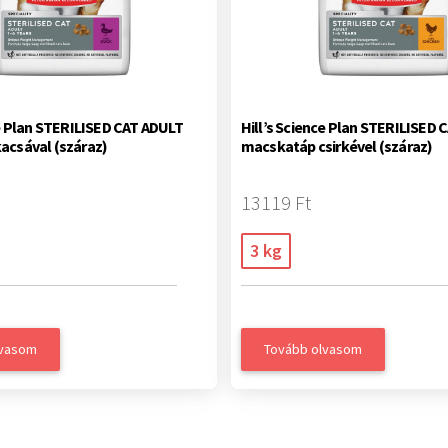
ce Plan STERILISED CAT ADULT
Hill’s Science Plan STERILISED 
acsával (száraz)
macskatáp csirkével (száraz)
13119 Ft
3 kg
lvasom
Tovább olvasom