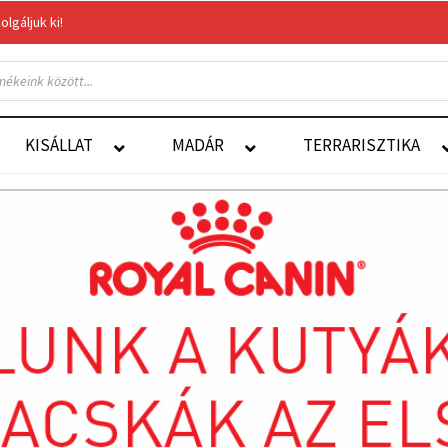
gáljuk ki!
Felelős Állattartás
Autoship
KISÁLLAT
MADÁR
TERRARISZTIKA