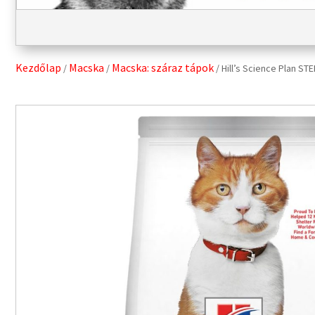
Kezdőlap
Macska
Macska: száraz tápok
/
/
/ Hill’s Science Plan S