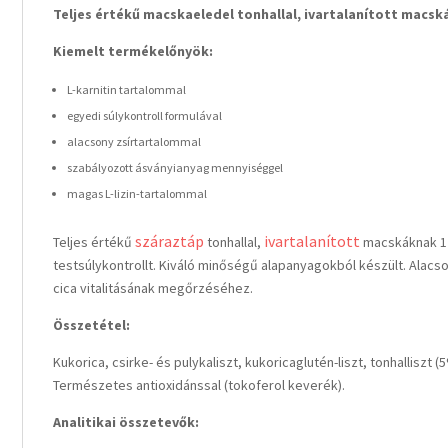
Teljes értékű macskaeledel tonhallal, ivartalanított macská
Kiemelt termékelőnyök:
L-karnitin tartalommal
egyedi súlykontroll formulával
alacsony zsírtartalommal
szabályozott ásványianyag mennyiséggel
magas L-lizin-tartalommal
száraztáp
ivartalanított
Teljes értékű
tonhallal,
macskáknak 1 –
testsúlykontrollt. Kiváló minőségű alapanyagokból készült. Alacso
cica vitalitásának megőrzéséhez.
Összetétel:
Kukorica, csirke- és pulykaliszt, kukoricaglutén-liszt, tonhalliszt (5
Természetes antioxidánssal (tokoferol keverék).
Analitikai összetevők: