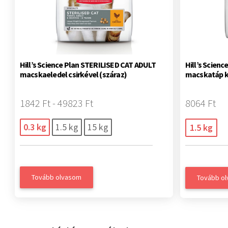
Hill’s Science Plan STERILISED CAT ADULT
Hill’s Scien
macskaeledel csirkével (száraz)
macskatáp k
1842 Ft - 49823 Ft
8064 Ft
0.3 kg
1.5 kg
15 kg
1.5 kg
Tovább olvasom
Tovább o