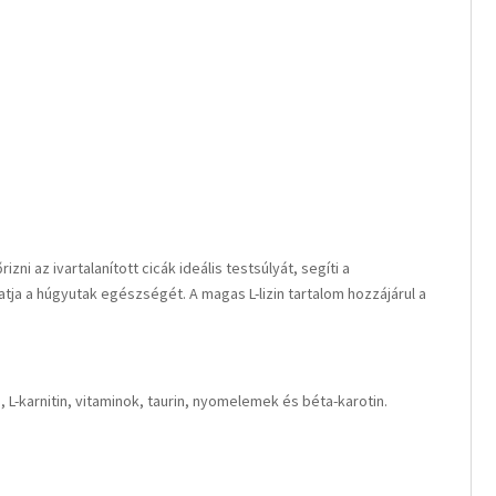
i az ivartalanított cicák ideális testsúlyát, segíti a
atja a húgyutak egészségét. A magas L-lizin tartalom hozzájárul a
mag, L-karnitin, vitaminok, taurin, nyomelemek és béta-karotin.