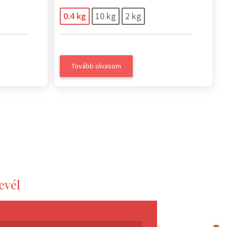
0.4 kg
10 kg
2 kg
Tovább olvasom
evél