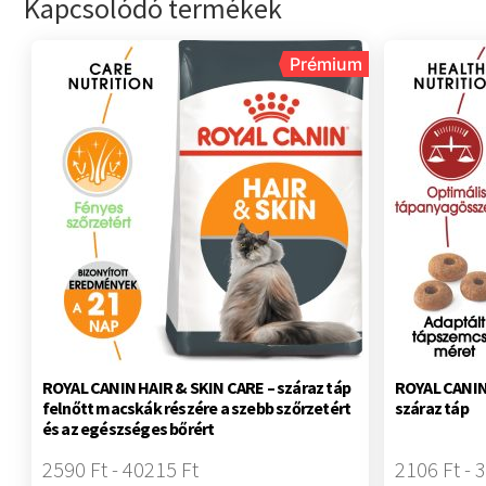
Kapcsolódó termékek
Prémium
ROYAL CANIN HAIR & SKIN CARE – száraz táp
ROYAL CANIN 
felnőtt macskák részére a szebb szőrzetért
száraz táp
és az egészséges bőrért
2590 Ft - 40215 Ft
2106 Ft - 