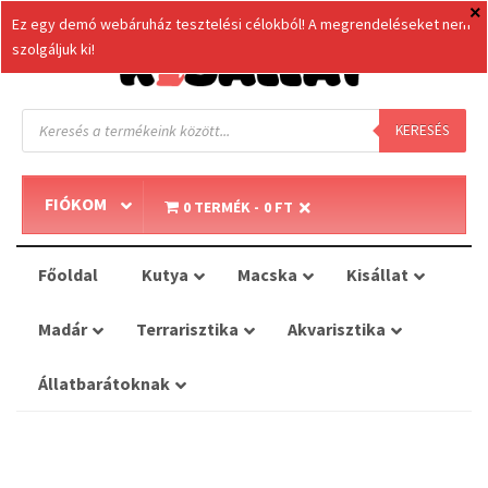
Ez egy demó webáruház tesztelési célokból! A megrendeléseket nem
szolgáljuk ki!
Products
search
KERESÉS
FIÓKOM
0 TERMÉK
0 FT
Főoldal
Kutya
Macska
Kisállat
Madár
Terrarisztika
Akvarisztika
Állatbarátoknak