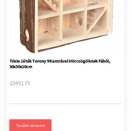
Trixie Játék Torony 9 Kamrával Hörcsögöknek Fából,
30x30x10cm
10491 Ft
Tovább olvasom