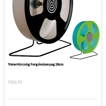
Trixie Hörcsög Forgómüanyag 28cm
7391 Ft