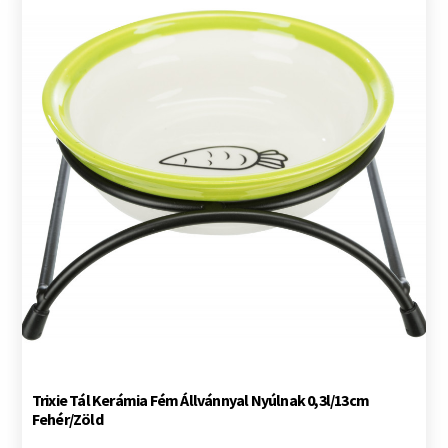
Trixie Tál Kerámia Fém Állvánnyal Nyúlnak 0,3l/13cm
Fehér/Zöld