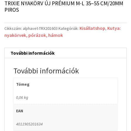
TRIXIE NYAKÖRV ÚJ PRÉMIUM M-L 35–55 CM/20MM
PIROS
Kisállatshop
Kutya:
Cikkszám:
alphavet-TRX201603
Kategóriák:
,
nyakörvek, pórázok, hámok
További információk
További információk
Tömeg
0,06 kg
EAN
4011905201634