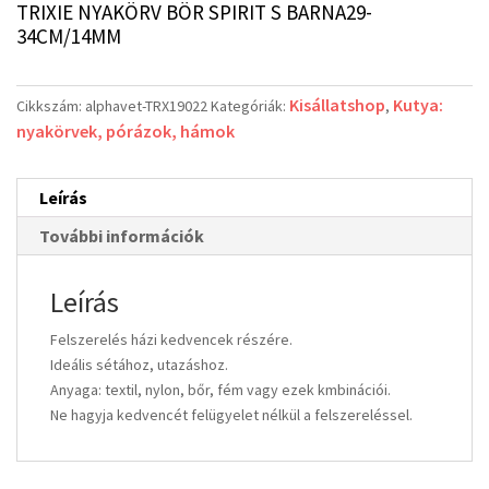
TRIXIE NYAKÖRV BÖR SPIRIT S BARNA29-
34CM/14MM
Kisállatshop
Kutya:
Cikkszám:
alphavet-TRX19022
Kategóriák:
,
nyakörvek, pórázok, hámok
Leírás
További információk
Leírás
Felszerelés házi kedvencek részére.
Ideális sétához, utazáshoz.
Anyaga: textil, nylon, bőr, fém vagy ezek kmbinációi.
Ne hagyja kedvencét felügyelet nélkül a felszereléssel.