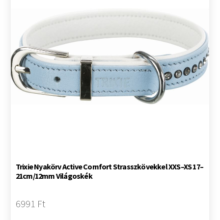
Trixie Nyakörv Active Comfort Strasszkövekkel XXS–XS 17–
21cm/12mm Világoskék
6991 Ft