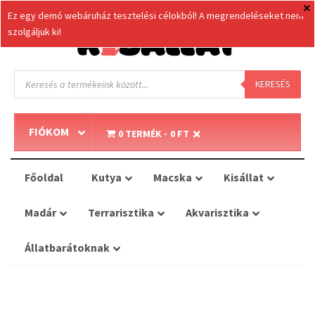
Ez egy demó webáruház tesztelési célokból! A megrendeléseket nem
szolgáljuk ki!
Products
search
KERESÉS
FIÓKOM
0 TERMÉK
0 FT
Főoldal
Kutya
Macska
Kisállat
Madár
Terrarisztika
Akvarisztika
Állatbarátoknak