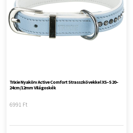
Trixie Nyakörv Active Comfort Strasszkövekkel XS–S 20–
24cm/12mm Világoskék
6991 Ft