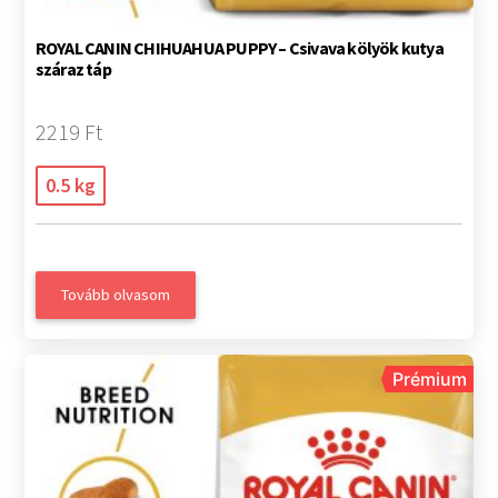
ROYAL CANIN CHIHUAHUA PUPPY – Csivava kölyök kutya
száraz táp
2219 Ft
0.5 kg
Tovább olvasom
Prémium