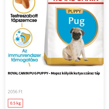
ROYAL CANIN PUG PUPPY – Mopsz kölyök kutya száraz táp
2056 Ft
0.5 kg