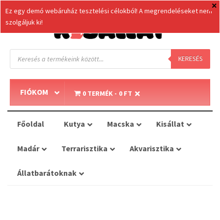
Ez egy demó webáruház tesztelési célokból! A megrendeléseket nem
szolgáljuk ki!
Products
search
KERESÉS
FIÓKOM
0 TERMÉK
0 FT
Főoldal
Kutya
Macska
Kisállat
Madár
Terrarisztika
Akvarisztika
Állatbarátoknak