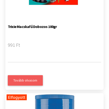
Trixie Macskafű Dobozos 100gr
991 Ft
Tovább olvasom
Elfogyott