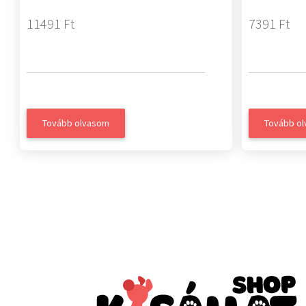
11491 Ft
7391 Ft
Tovább olvasom
Tovább o