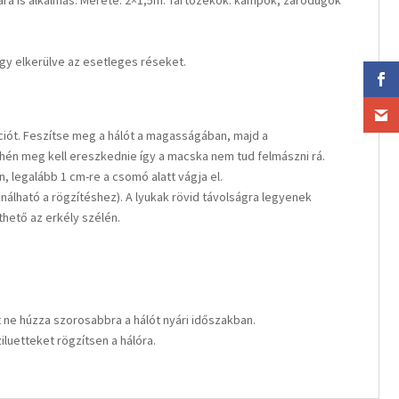
ra is alkalmas. Mérete: 2×1,5m. Tartozékok: kampók, záródugók
így elkerülve az esetleges réseket.
zíciót. Feszítse meg a hálót a magasságában, majd a
hén meg kell ereszkednie így a macska nem tud felmászni rá.
, legalább 1 cm-re a csomó alatt vágja el.
nálható a rögzítéshez). A lyukak rövid távolságra legyenek
hető az erkély szélén.
t ne húzza szorosabbra a hálót nyári időszakban.
iluetteket rögzítsen a hálóra.