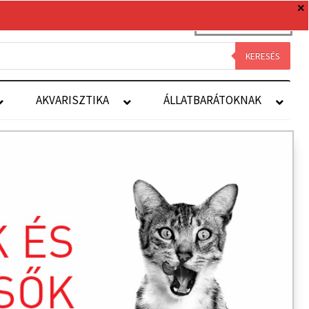
0 TERMÉK
0 FT
Royal Canin
Kapcsolat
Fiókom
KERESÉS
AKVARISZTIKA
ÁLLATBARÁTOKNAK