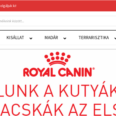
gáljuk ki!
Felelős Állattartás
Autoship
KISÁLLAT
MADÁR
TERRARISZTIKA