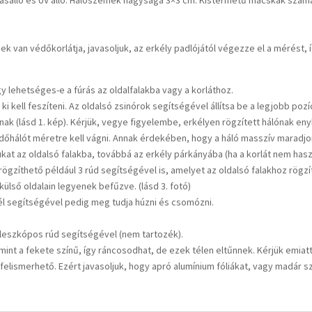
sálló és UV álló. Hálószemek nagysága 3×3 cm. Kistermetű macskák számá
k van védőkorlátja, javasoljuk, az erkély padlójától végezze el a mérést, 
y lehetséges-e a fúrás az oldalfalakba vagy a korláthoz.
ki kell feszíteni. Az oldalsó zsinórok segítségével állítsa be a legjobb po
k (lásd 1. kép). Kérjük, vegye figyelembe, erkélyen rögzített hálónak eny
védőhálót méretre kell vágni. Annak érdekében, hogy a háló masszív maradjon
at az oldalsó falakba, továbbá az erkély párkányába (ha a korlát nem hasz
zíthető például 3 rúd segítségével is, amelyet az oldalsó falakhoz rögzít
külső oldalain legyenek befűzve. (lásd 3. fotó)
ötél segítségével pedig meg tudja húzni és csomózni.
eleszkópos rúd segítségével (nem tartozék).
int a fekete színű, így ráncosodhat, de ezek télen eltűnnek. Kérjük emiat
felismerhető. Ezért javasoljuk, hogy apró alumínium fóliákat, vagy madár sz