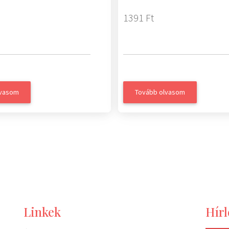
1391 Ft
lvasom
Tovább olvasom
Linkek
Hírl