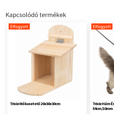
Kapcsolódó termékek
Elfogyott
Elfogyott
Trixie Mókusetető 20x30x30cm
Trixie Hám É
54cm/10mm 