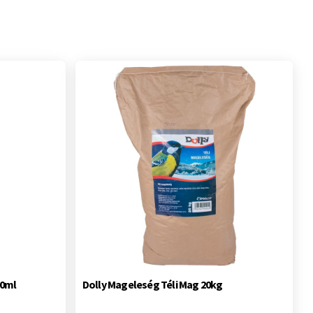
50ml
Dolly Mageleség Téli Mag 20kg