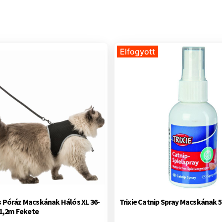
Elfogyott
s Póráz Macskának Hálós XL 36-
Trixie Catnip Spray Macskának 
1,2m Fekete