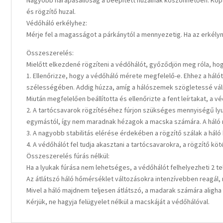
Nagyobb harapásállóság a beépített huzalnak köszönhetően. Kopá
és rögzítő huzal.
Védőháló erkélyhez:
Mérje fel a magasságot a párkánytól a mennyezetig. Ha az erkélyne
Összeszerelés:
Mielőtt elkezdené rögzíteni a védőhálót, győződjön meg róla, hog
1. Ellenőrizze, hogy a védőháló mérete megfelelő-e. Ehhez a hálót 
szélességében. Addig húzza, amíg a hálószemek szögletessé válna
Miután megfelelően beállította és ellenőrizte a fent leírtakat, a 
2. A tartócsavarok rögzítéséhez fúrjon szükséges mennyiségű lyuk
egymástól, így nem maradnak hézagok a macska számára. A háló rög
3. A nagyobb stabilitás elérése érdekében a rögzítő szálak a háló 
4. A védőhálót fel tudja akasztani a tartócsavarokra, a rögzítő k
Összeszerelés fúrás nélkül:
Ha a lyukak fúrása nem lehetséges, a védőhálót felhelyezheti 2 t
Az átlátszó háló hőmérséklet változásokra intenzívebben reagál, m
Mivel a háló majdnem teljesen átlátszó, a madarak számára aligha 
Kérjük, ne hagyja felügyelet nélkül a macskáját a védőhálóval.