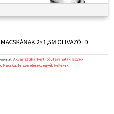
Ó MACSKÁNAK 2×1,5M OLIVAZÖLD
Akvarisztika: kerti tó, tavi halak
Egyéb
egóriák:
,
p
Macska: felszerelések, egyéb kellékek
,