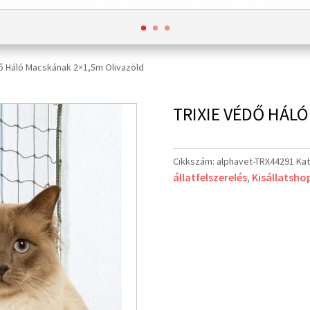
dő Háló Macskának 2×1,5m Olivazöld
TRIXIE VÉDŐ HÁL
Cikkszám:
alphavet-TRX44291
Kat
állatfelszerelés
Kisállatsho
,