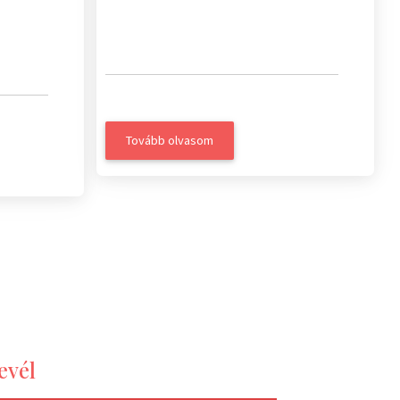
Tovább olvasom
evél