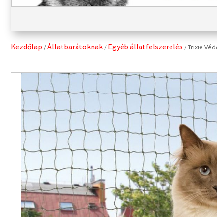
Kezdőlap
Állatbarátoknak
Egyéb állatfelszerelés
/
/
/ Trixie Vé