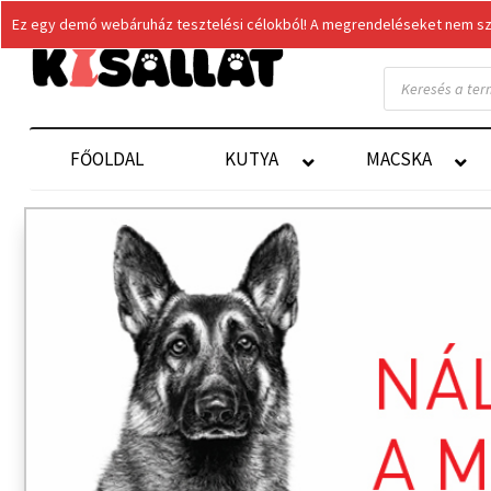
Ez egy demó webáruház tesztelési célokból! A megrendeléseket nem szol
Products
search
FŐOLDAL
KUTYA
MACSKA