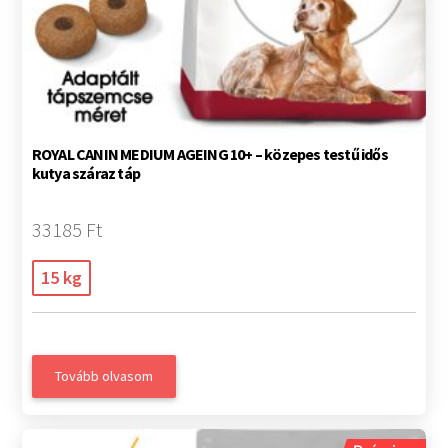
ROYAL CANIN MEDIUM AGEING 10+ – közepes testű idős
kutya száraz táp
33185 Ft
15 kg
Tovább olvasom