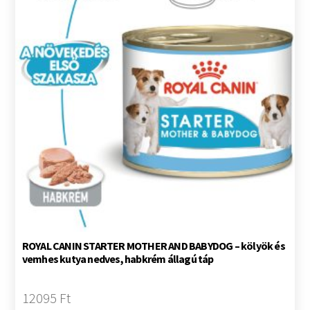
ROYAL CANIN STARTER MOTHER AND BABYDOG – kölyök és
vemhes kutya nedves, habkrém állagú táp
12095 Ft