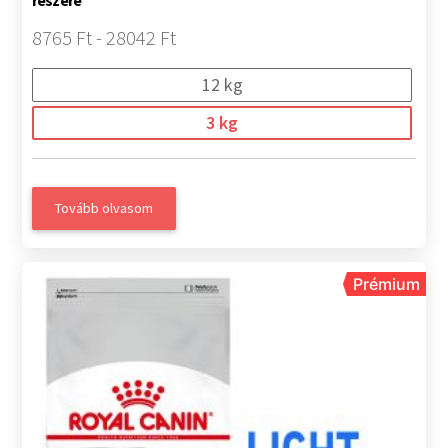
részére
8765 Ft - 28042 Ft
12 kg
3 kg
Tovább olvasom
Prémium