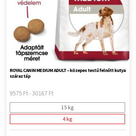
ROYAL CANIN MEDIUM ADULT – közepes testű felnőtt kutya
száraz táp
9575 Ft - 30167 Ft
15 kg
4 kg