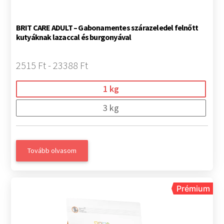
BRIT CARE ADULT – Gabonamentes szárazeledel felnőtt
kutyáknak lazaccal és burgonyával
2515 Ft - 23388 Ft
1 kg
3 kg
Tovább olvasom
Prémium