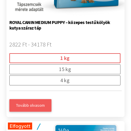
ROYAL CANIN MEDIUM PUPPY – közepes testű kölyök
kutya száraz táp
2822 Ft - 34178 Ft
1 kg
15 kg
4 kg
Tovább olvasom
Elfogyott