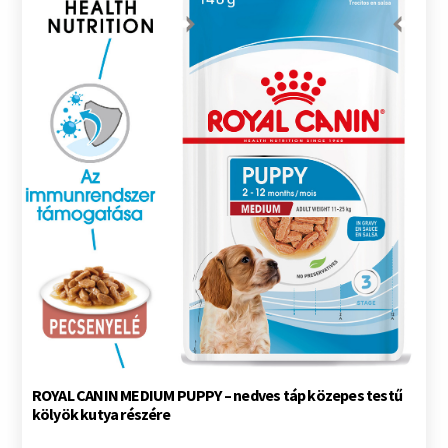
ROYAL CANIN MEDIUM PUPPY – nedves táp közepes testű
kölyök kutya részére