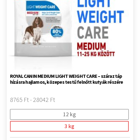
ROYAL CANIN MEDIUM LIGHT WEIGHT CARE – száraz táp
hízásra hajlamos, közepes testű felnőtt kutyák részére
8765 Ft - 28042 Ft
12 kg
3 kg