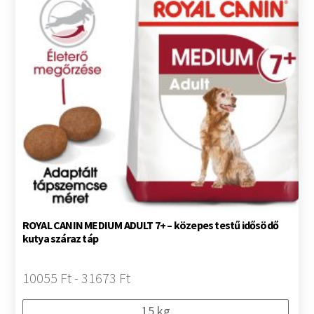
ROYAL CANIN MEDIUM ADULT 7+ – közepes testű idősödő
kutya száraz táp
10055 Ft - 31673 Ft
15 kg