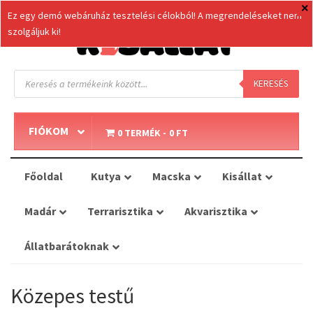
Ez egy demó webáruház tesztelési célokból! A megrendeléseket nem
szolgáljuk ki!
Products
search
KERESÉS
FIÓKOM
0 TERMÉK
0 FT
Főoldal
Kutya
Macska
Kisállat
Madár
Terrarisztika
Akvarisztika
Állatbarátoknak
Közepes testű