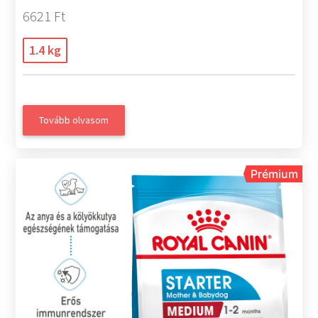
6621 Ft
1.4 kg
Tovább olvasom
Prémium