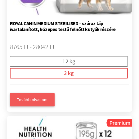
ROYAL CANIN MEDIUM STERILISED – száraz táp
ivartalanított, közepes testű felnőtt kutyák részére
8765 Ft - 28042 Ft
12 kg
3 kg
Tovább olvasom
Prémium