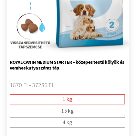
ROYAL CANIN MEDIUM STARTER – közepes testű kölyök és
vemhes kutya száraz táp
1670 Ft - 37286 Ft
1 kg
15 kg
4 kg