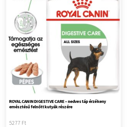
ROYAL CANIN DIGESTIVE CARE – nedves táp érzékeny
emésztésű felnőtt kutyák részére
5277 Ft