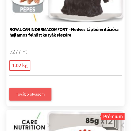
ROYAL CANIN DERMACOMFORT – Nedves táp bőrirritációra
hajlamos felnőtt kutyák részére
5277 Ft
1.02 kg
Tovább olvasom
Prémium