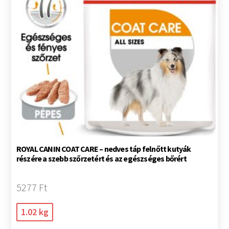
ROYAL CANIN COAT CARE – nedves táp felnőtt kutyák
részére a szebb szőrzetért és az egészséges bőrért
5277 Ft
1.02 kg