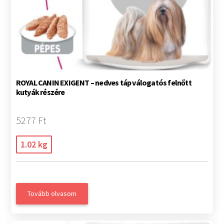
ROYAL CANIN EXIGENT – nedves táp válogatós felnőtt
kutyák részére
5277 Ft
1.02 kg
Tovább olvasom