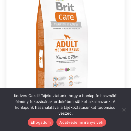
Kedves Gazdi! Tájékoztatunk, hogy a honlap felhasználói
élmény fokozásának érdekében sütiket alkalmazunk. A
honlapunk használatával a tájékoztatásunkat tudomásul
veszed.
BRIT CARE ADULT MEDIUM BREED – Hipoallergén
Elfogadom
Adatvédelmi irányelvek
szárazeledel közepes testű kutyáknak báránnyal és rizzsel