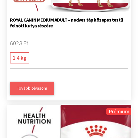
ROYAL CANIN MEDIUM ADULT – nedves táp közepes testű
felnőtt kutya részére
6028 Ft
1.4 kg
Tovább olvasom
Prémium