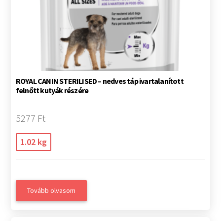
ROYAL CANIN STERILISED – nedves táp ivartalanított
felnőtt kutyák részére
5277 Ft
1.02 kg
Tovább olvasom