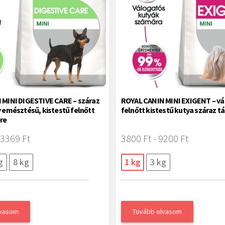
 MINI DIGESTIVE CARE – száraz
ROYAL CANIN MINI EXIGENT – v
 emésztésű, kistestű felnőtt
felnőtt kistestű kutya száraz t
re
23369 Ft
3800 Ft - 9200 Ft
g
8 kg
1 kg
3 kg
lvasom
Tovább olvasom