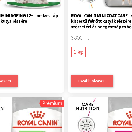
MINI AGEING 12+ – nedves táp
ROYAL CANIN MINI COAT CARE – 
s kutya részére
kistestű felnőtt kutyák részére
szőrzetért és az egészséges bő
3800 Ft
1 kg
lvasom
Tovább olvasom
Prémium