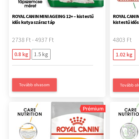
ROYAL CANIN MINI AGEING 12+ – kistestű
ROYAL CANIN 
idős kutya száraz táp
kistestű idő
2738 Ft - 4937 Ft
4803 Ft
0.8 kg
1.5 kg
1.02 kg
Tovább olvasom
Tovább o
Prémium