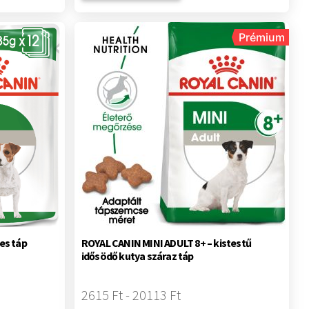
Prémium
es táp
ROYAL CANIN MINI ADULT 8+ – kistestű
idősödő kutya száraz táp
2615 Ft - 20113 Ft