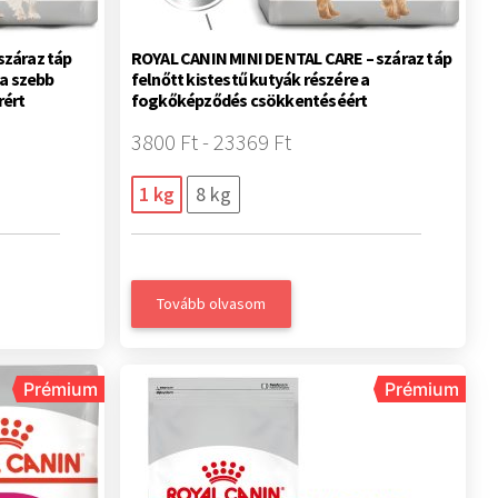
száraz táp
ROYAL CANIN MINI DENTAL CARE – száraz táp
 a szebb
felnőtt kistestű kutyák részére a
rért
fogkőképződés csökkentéséért
3800 Ft - 23369 Ft
1 kg
8 kg
Tovább olvasom
Prémium
Prémium