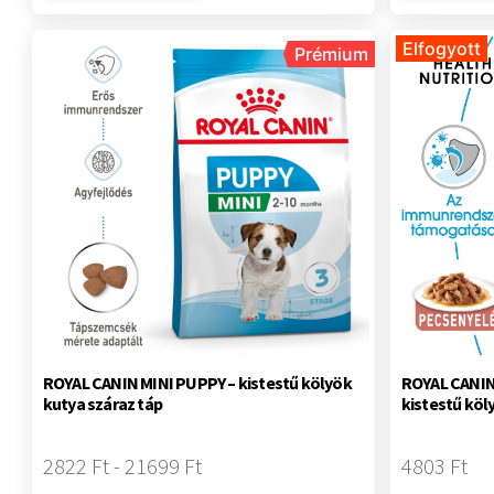
Elfogyott
Prémium
ROYAL CANIN MINI PUPPY – kistestű kölyök
ROYAL CANIN
kutya száraz táp
kistestű köl
2822 Ft - 21699 Ft
4803 Ft