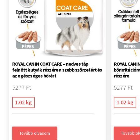
ROYAL CANIN COAT CARE – nedves táp
ROYAL CANI
felnőtt kutyák részére a szebb szőrzetért és
bőrirritáció
az egészséges bőrért
részére
5277 Ft
5277 Ft
1.02 kg
1.02 kg
Tovább olvasom
Tovább o