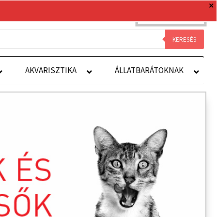
0 TERMÉK
0 FT
Royal Canin
Kapcsolat
Fiókom
KERESÉS
AKVARISZTIKA
ÁLLATBARÁTOKNAK