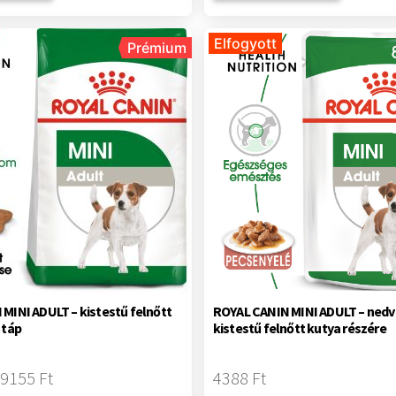
Elfogyott
Prémium
MINI ADULT – kistestű felnőtt
ROYAL CANIN MINI ADULT – nedv
 táp
kistestű felnőtt kutya részére
19155 Ft
4388 Ft