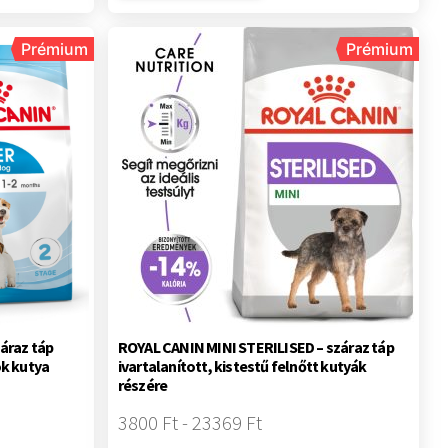
Prémium
Prémium
áraz táp
ROYAL CANIN MINI STERILISED – száraz táp
ök kutya
ivartalanított, kistestű felnőtt kutyák
részére
3800 Ft - 23369 Ft