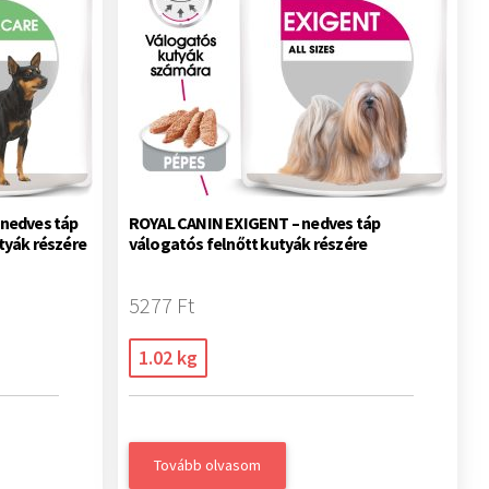
 nedves táp
ROYAL CANIN EXIGENT – nedves táp
tyák részére
válogatós felnőtt kutyák részére
5277 Ft
1.02 kg
Tovább olvasom