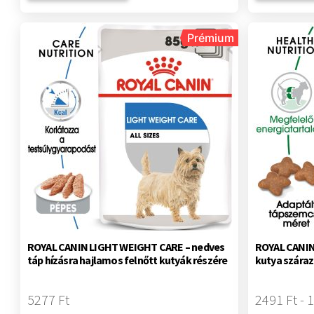
Prémium
ROYAL CANIN LIGHT WEIGHT CARE – nedves
ROYAL CANIN 
táp hízásra hajlamos felnőtt kutyák részére
kutya száraz
5277 Ft
2491 Ft - 