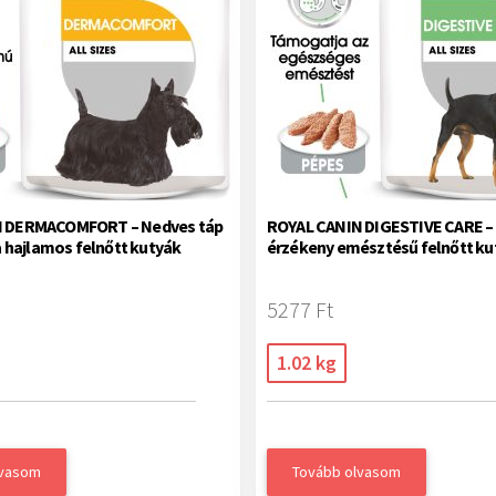
N DERMACOMFORT – Nedves táp
ROYAL CANIN DIGESTIVE CARE –
ra hajlamos felnőtt kutyák
érzékeny emésztésű felnőtt ku
5277 Ft
1.02 kg
lvasom
Tovább olvasom