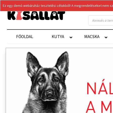
Ez egy demó webáruház tesztelési célokból! A megrendeléseket nem szol
Products
search
FŐOLDAL
KUTYA
MACSKA