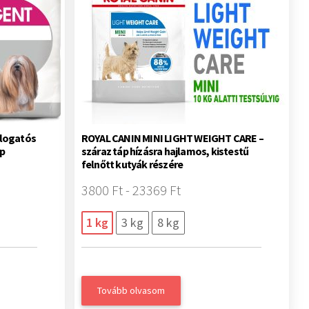
álogatós
ROYAL CANIN MINI LIGHT WEIGHT CARE –
áp
száraz táp hízásra hajlamos, kistestű
felnőtt kutyák részére
3800 Ft - 23369 Ft
1 kg
3 kg
8 kg
Tovább olvasom