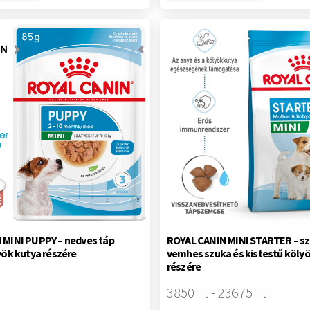
 MINI PUPPY – nedves táp
ROYAL CANIN MINI STARTER – sz
yök kutya részére
vemhes szuka és kistestű köly
részére
3850 Ft - 23675 Ft