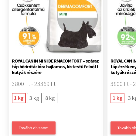
ROYAL CANIN MINI DERMACOMFORT – száraz
ROYAL CANIN
táp bőrirritációra hajlamos, kistestű felnőtt
táp érzékeny
kutyák részére
kutyák részé
3800 Ft - 23369 Ft
3800 Ft - 
1 kg
3 kg
8 kg
1 kg
3 k
Tovább olvasom
Tovább o