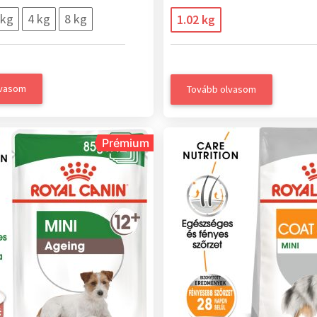
 kg
4 kg
8 kg
1.02 kg
lvasom
Tovább olvasom
Prémium