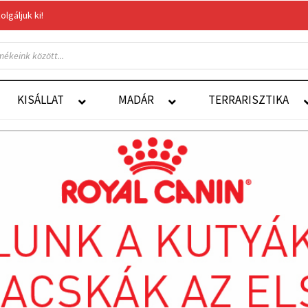
gáljuk ki!
Felelős Állattartás
Autoship
KISÁLLAT
MADÁR
TERRARISZTIKA