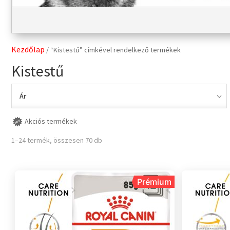
Kezdőlap
/ “Kistestű” címkével rendelkező termékek
Kistestű
Ár
Akciós termékek
1–24 termék, összesen 70 db
Prémium