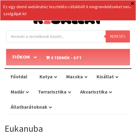
Ez egy demó webáruház tesztelési célokból! A megrendeléseket nem
szolgáljuk ki!
Products
search
KERESÉS
FIÓKOM
0 TERMÉK
0 FT
Főoldal
Kutya
Macska
Kisállat
Madár
Terrarisztika
Akvarisztika
Állatbarátoknak
Eukanuba