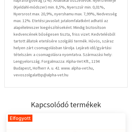
napraforgóvirág (1%). Analitikai összetevők: Nyersfehérje
(Kjeldahl-módszer) min. 8,5%, Nyerszsír min. 0,01%,
Nyersrost max. 20,9%, nyershamu max. 7,99%, Nedvesség
max. 12%. Etetési javaslat: jutalomfalatként adható az
alapélelmiszer kiegészítéseként. Mindig biztosítson
kedvencének bőségesen tiszta, friss vizet. Kedvtelésből
tartott állatok etetésére szolgáló termék. Hűvös, száraz
helyen zárt csomagolásban tárolja. Lejárati idő/gyártási
tételszám: a csomagolásra nyomtatva. Származási hely:
Lengyelország. Forgalmazza: Alpha-Vet Kft., 1194
Budapest, Hofherr A. u. 42. www. alpha-vet.hu,
vevoszolgalatbp@alpha-vet.hu
Kapcsolódó termékek
Elfogyott