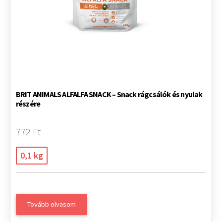
BRIT ANIMALS ALFALFA SNACK – Snack rágcsálók és nyulak
részére
772 Ft
0,1 kg
Tovább olvasom