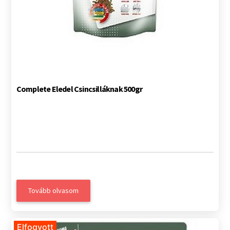
Complete Eledel Csincsilláknak 500gr
Tovább olvasom
Elfogyott