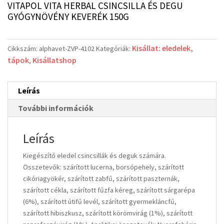
VITAPOL VITA HERBAL CSINCSILLA ÉS DEGU
GYÓGYNÖVÉNY KEVERÉK 150G
Kisállat: eledelek,
Cikkszám:
alphavet-ZVP-4102
Kategóriák:
tápok
Kisállatshop
,
Leírás
További információk
Leírás
Kiegészítő eledel csincsillák és deguk számára.
Összetevők: szárított lucerna, borsópehely, szárított
cikóriagyökér, szárított zabfű, szárított paszternák,
szárított cékla, szárított fűzfa kéreg, szárított sárgarépa
(6%), szárított útifű levél, szárított gyermekláncfű,
szárított hibiszkusz, szárított körömvirág (1%), szárított