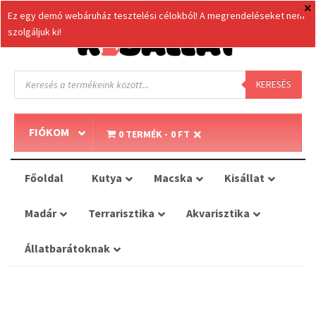
Ez egy demó webáruház tesztelési célokból! A megrendeléseket nem
szolgáljuk ki!
Products
search
KERESÉS
FIÓKOM
0 TERMÉK
0 FT
Főoldal
Kutya
Macska
Kisállat
Madár
Terrarisztika
Akvarisztika
Állatbarátoknak