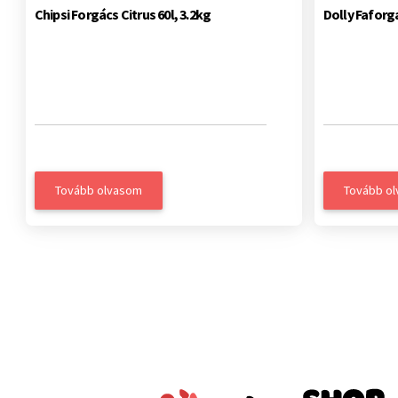
Chipsi Forgács Citrus 60l, 3.2kg
Dolly Faforg
Tovább olvasom
Tovább o