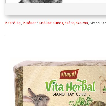
Kezdőlap
Kisállat
Kisállat: almok, széna, szalma
/
/
/ Vitapol Sz