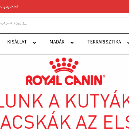
gáljuk ki!
Felelős Állattartás
Autoship
KISÁLLAT
MADÁR
TERRARISZTIKA