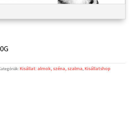
50G
Kisállat: almok, széna, szalma
Kisállatshop
Kategóriák:
,