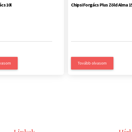
ács 10l
Chipsi Forgács Plus Zöld Alma 15
lvasom
Tovább olvasom