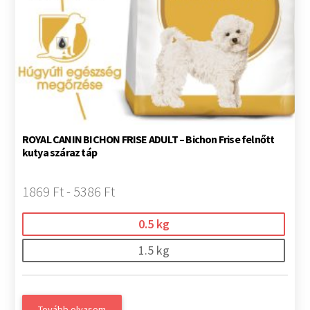
ROYAL CANIN BICHON FRISE ADULT – Bichon Frise felnőtt
kutya száraz táp
1869 Ft - 5386 Ft
0.5 kg
1.5 kg
Tovább olvasom