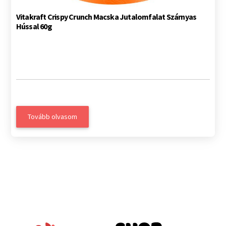
Vitakraft Crispy Crunch Macska Jutalomfalat Szárnyas
Hússal 60g
Tovább olvasom