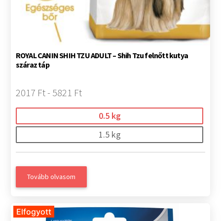
ROYAL CANIN SHIH TZU ADULT – Shih Tzu felnőtt kutya
száraz táp
2017 Ft - 5821 Ft
0.5 kg
1.5 kg
Tovább olvasom
Elfogyott