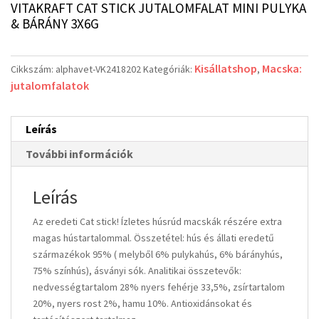
VITAKRAFT CAT STICK JUTALOMFALAT MINI PULYKA
& BÁRÁNY 3X6G
Kisállatshop
Macska:
Cikkszám:
alphavet-VK2418202
Kategóriák:
,
jutalomfalatok
Leírás
További információk
Leírás
Az eredeti Cat stick! Ízletes húsrúd macskák részére extra
magas hústartalommal. Összetétel: hús és állati eredetű
származékok 95% ( melyből 6% pulykahús, 6% bárányhús,
75% színhús), ásványi sók. Analitikai összetevők:
nedvességtartalom 28% nyers fehérje 33,5%, zsírtartalom
20%, nyers rost 2%, hamu 10%. Antioxidánsokat és