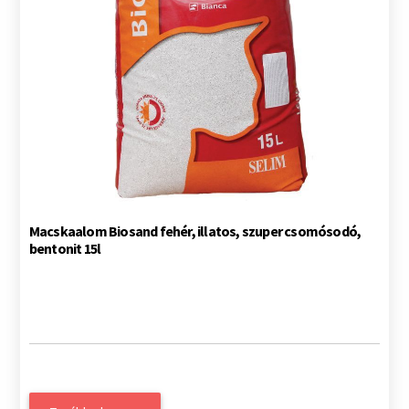
Macskaalom Biosand fehér, illatos, szuper csomósodó,
bentonit 15l