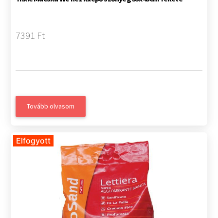
7391 Ft
Tovább olvasom
Elfogyott