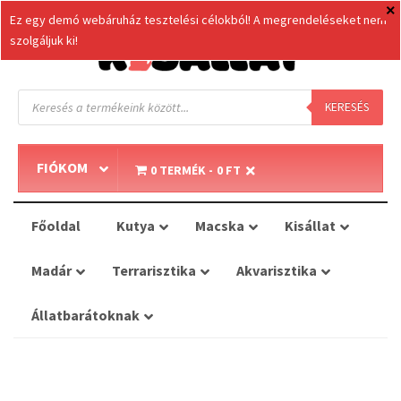
Ez egy demó webáruház tesztelési célokból! A megrendeléseket nem
szolgáljuk ki!
Products
search
KERESÉS
FIÓKOM
0 TERMÉK
0 FT
Főoldal
Kutya
Macska
Kisállat
Madár
Terrarisztika
Akvarisztika
Állatbarátoknak