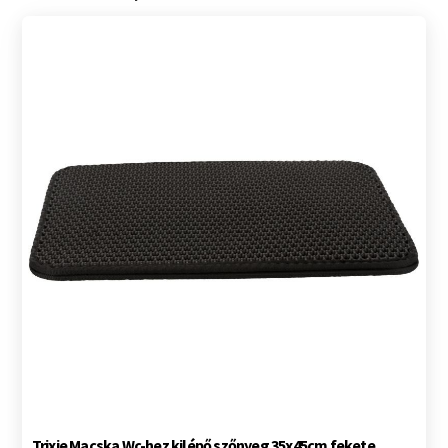
Trixie Macska Wc-hez kilépő szőnyeg 35x45cm fekete