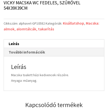
VICKY MACSKA WC FEDELES, SZŰRŐVEL
54X39X39CM
Kisállatshop
Macska:
Cikkszám:
alphavet-GP10582
Kategóriák:
,
almok, alomtálcák, takarítás
Leírás
További információk
Leírás
Macska toalett házi kedvencek részére.
Anyaga: műanyag.
Kapcsolódó termékek