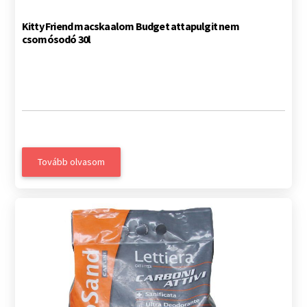
Kitty Friend macskaalom Budget attapulgit nem
csomósodó 30l
Tovább olvasom