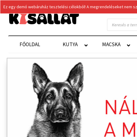
Ez egy demó webáruház tesztelési célokból! A megrendeléseket nem szol
Products
search
FŐOLDAL
KUTYA
MACSKA