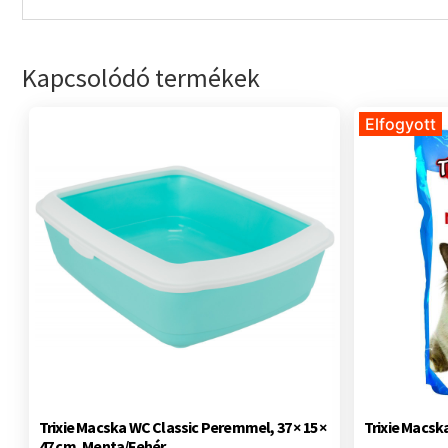
Kapcsolódó termékek
Elfogyott
Trixie Macska WC Classic Peremmel, 37 × 15 ×
Trixie Macsk
47 cm, Menta/Fehér