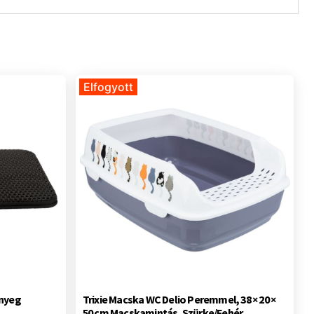
Elfogyott
őnyeg
Trixie Macska WC Delio Peremmel, 38 × 20 ×
50 cm Macskamintás, Szürke/Fehér