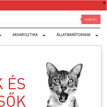
0 TERMÉK
0 FT
Royal Canin
Kapcsolat
Fiókom
KERESÉS
AKVARISZTIKA
ÁLLATBARÁTOKNAK