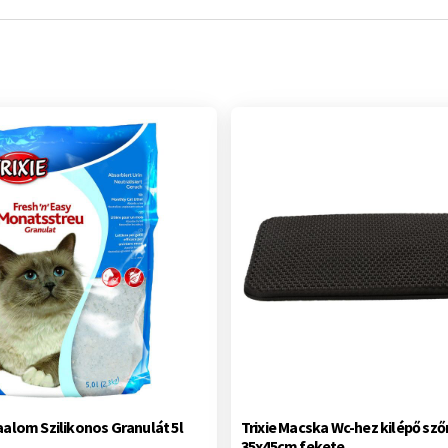
aalom Szilikonos Granulát 5l
Trixie Macska Wc-hez kilépő sz
35x45cm fekete