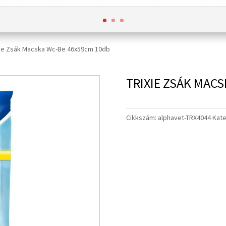
xie Zsák Macska Wc-Be 46x59cm 10db
TRIXIE ZSÁK MAC
Cikkszám:
alphavet-TRX4044
Kate