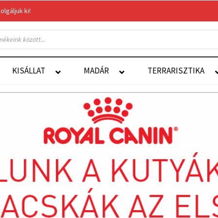
gáljuk ki!
Felelős Állattartás
Autoship
KISÁLLAT
MADÁR
TERRARISZTIKA