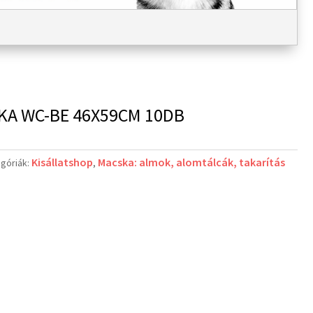
SKA WC-BE 46X59CM 10DB
Kisállatshop
Macska: almok, alomtálcák, takarítás
góriák:
,