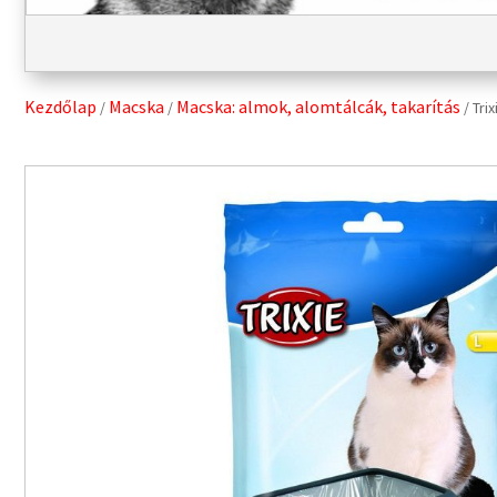
Kezdőlap
Macska
Macska: almok, alomtálcák, takarítás
/
/
/ Tri