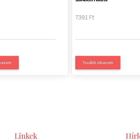
7391 Ft
lvasom
Tovább olvasom
Linkek
Hírl