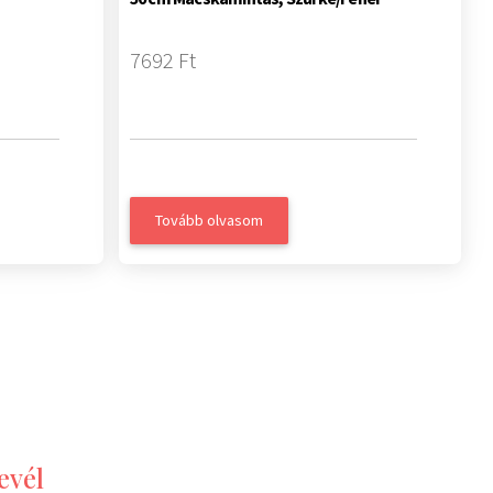
7692 Ft
Tovább olvasom
evél