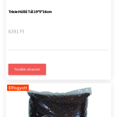
Trixie Hüllő Tál 19*5*16cm
6391 Ft
Tovább olvasom
Elfogyott