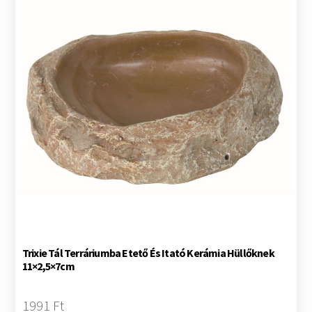
Trixie Tál Terráriumba Etető És Itató Kerámia Hüllőknek
11×2,5×7cm
1991 Ft