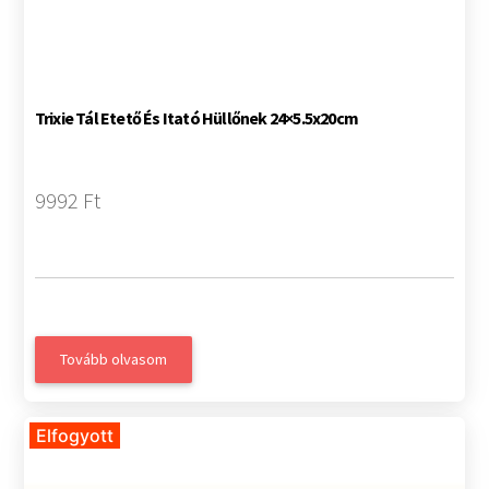
Trixie Tál Etető És Itató Hüllőnek 24×5.5x20cm
9992 Ft
Tovább olvasom
Elfogyott