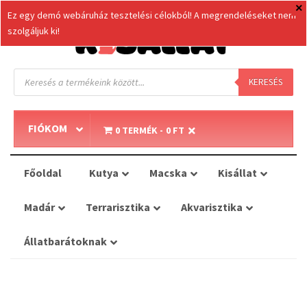
Ez egy demó webáruház tesztelési célokból! A megrendeléseket nem
szolgáljuk ki!
Products
search
KERESÉS
FIÓKOM
0 TERMÉK
0 FT
Főoldal
Kutya
Macska
Kisállat
Madár
Terrarisztika
Akvarisztika
Állatbarátoknak