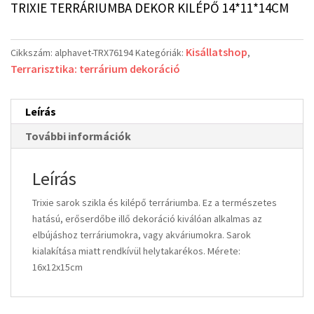
TRIXIE TERRÁRIUMBA DEKOR KILÉPŐ 14*11*14CM
Kisállatshop
Cikkszám:
alphavet-TRX76194
Kategóriák:
,
Terrarisztika: terrárium dekoráció
Leírás
További információk
Leírás
Trixie sarok szikla és kilépő terráriumba. Ez a természetes
hatású, erőserdőbe illő dekoráció kiválóan alkalmas az
elbújáshoz terráriumokra, vagy akváriumokra. Sarok
kialakítása miatt rendkívül helytakarékos. Mérete:
16x12x15cm