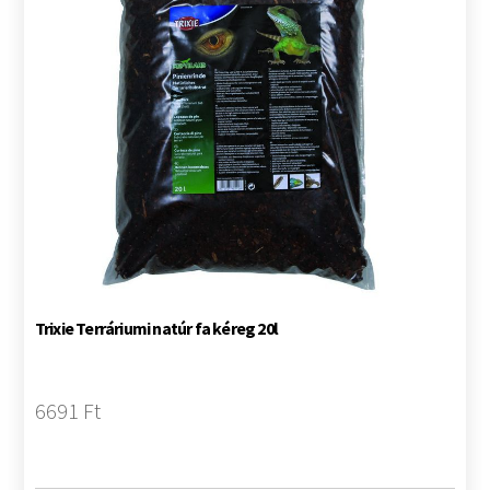
Trixie Terráriumi natúr fa kéreg 20l
6691 Ft