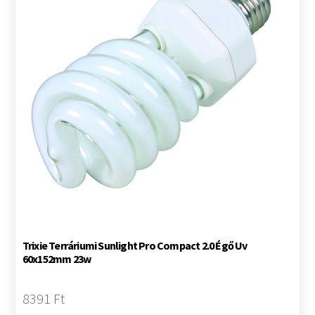
Trixie Terráriumi Sunlight Pro Compact 2.0 Égő Uv
60x152mm 23w
8391 Ft