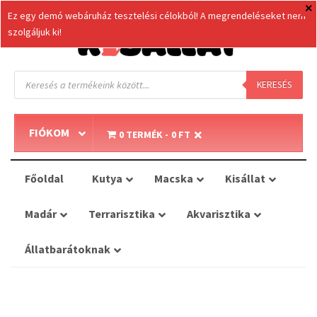
Ez egy demó webáruház tesztelési célokból! A megrendeléseket nem
szolgáljuk ki!
Products
search
KERESÉS
FIÓKOM
0 TERMÉK
0 FT
Főoldal
Kutya
Macska
Kisállat
Madár
Terrarisztika
Akvarisztika
Állatbarátoknak