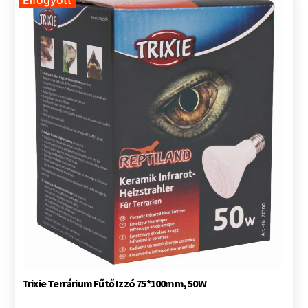
Elfogyott
Trixie Terrárium Fűtő Izzó 75*100mm, 50W