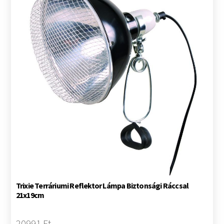
Trixie Terráriumi Reflektor Lámpa Biztonsági Ráccsal
21x19cm
20991 Ft