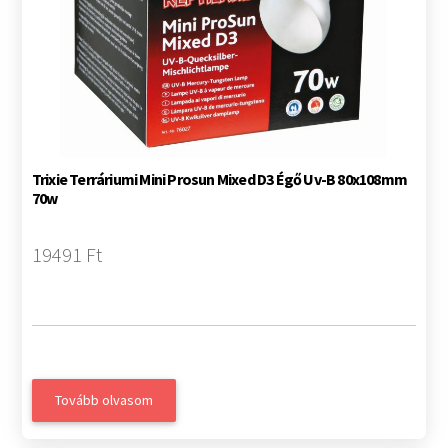
Trixie Terráriumi Mini Prosun Mixed D3 Égő Uv-B 80x108mm
70w
19491 Ft
Tovább olvasom