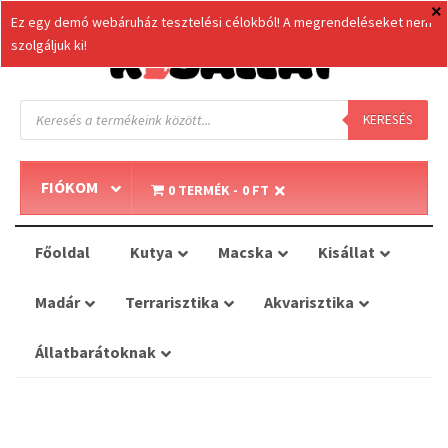
Ez egy demó webáruház tesztelési célokból! A megrendeléseket nem
szolgáljuk ki!
Products
search
KERESÉS
FIÓKOM
0 TERMÉK
0 FT
Főoldal
Kutya
Macska
Kisállat
Madár
Terrarisztika
Akvarisztika
Állatbarátoknak