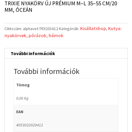
TRIXIE NYAKÖRV ÚJ PRÉMIUM M–L 35–55 CM/20
MM, ÓCEÁN
Kisállatshop
Kutya:
Cikkszám:
alphavet-TRX201612
Kategóriák:
,
nyakörvek, pórázok, hámok
További információk
További információk
Tömeg
0,06 kg
EAN
4053032020412