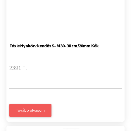
Trixie Nyakörv kendős S–M 30–38 cm/20mm Kék
2391 Ft
Tovább olvasom