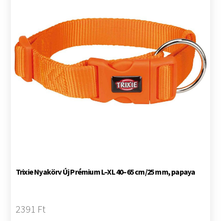
Trixie Nyakörv Új Prémium L–XL 40–65 cm/25 mm, papaya
2391 Ft