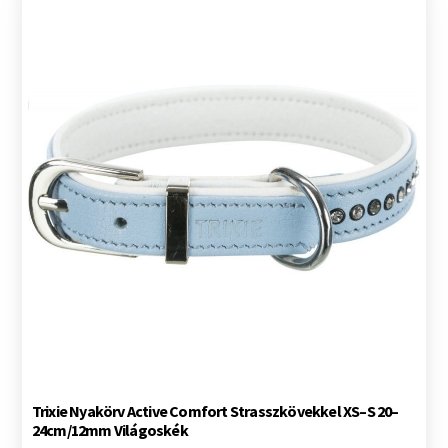
Trixie Nyakörv Active Comfort Strasszkövekkel XS–S 20–
24cm/12mm Világoskék