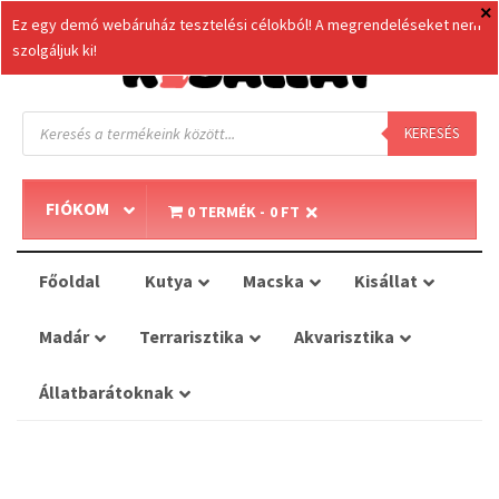
Ez egy demó webáruház tesztelési célokból! A megrendeléseket nem
szolgáljuk ki!
Products
search
KERESÉS
FIÓKOM
0 TERMÉK
0 FT
Főoldal
Kutya
Macska
Kisállat
Madár
Terrarisztika
Akvarisztika
Állatbarátoknak