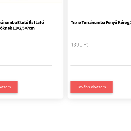
rráriumba Etető És Itató
Trixie Terráriumba Fenyő Kéreg 
lőknek 11×2,5×7cm
4391 Ft
lvasom
Tovább olvasom