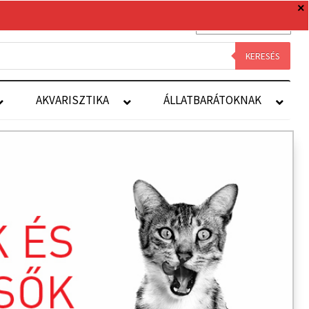
0 TERMÉK
0 FT
Royal Canin
Kapcsolat
Fiókom
KERESÉS
AKVARISZTIKA
ÁLLATBARÁTOKNAK