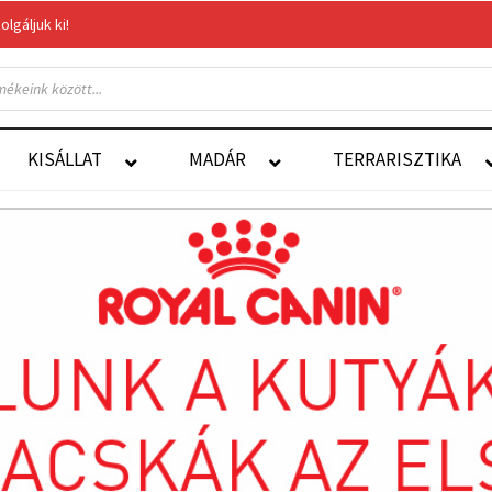
gáljuk ki!
Felelős Állattartás
Autoship
KISÁLLAT
MADÁR
TERRARISZTIKA