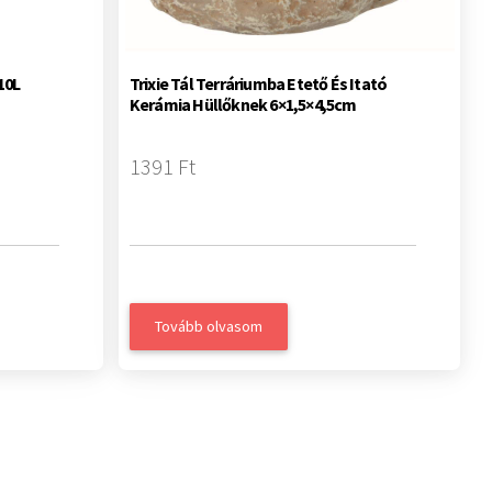
10L
Trixie Tál Terráriumba Etető És Itató
Kerámia Hüllőknek 6×1,5×4,5cm
1391 Ft
Tovább olvasom