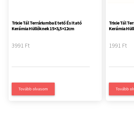
Trixie Tál Terráriumba Etető És Itató
Trixie Tál Te
Kerámia Hüllőknek 15×3,5×12cm
Kerámia Hül
3991 Ft
1991 Ft
Tovább olvasom
Tovább o