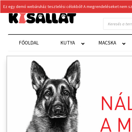
Ez egy demó webáruház tesztelési célokból! A megrendeléseket nem szol
Products
search
FŐOLDAL
KUTYA
MACSKA