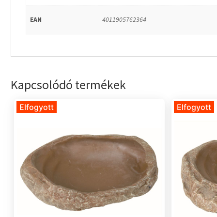
EAN
4011905762364
Kapcsolódó termékek
Elfogyott
Elfogyott