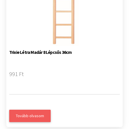
Trixie Létra Madár 8 Lépcsős 36cm
991 Ft
Tovább olvasom