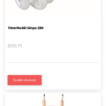
Trixie Madár lámpa 23W
8391 Ft
Tovább olvasom