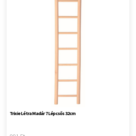
Trixie Létra Madár 7 Lépcsős 32cm