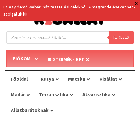
Ez egy demó webáruház tesztelési célokból! A megrendeléseket nem
szolgáljuk ki!
Products
search
KERESÉS
FIÓKOM
0 TERMÉK
0 FT
Főoldal
Kutya
Macska
Kisállat
Madár
Terrarisztika
Akvarisztika
Állatbarátoknak