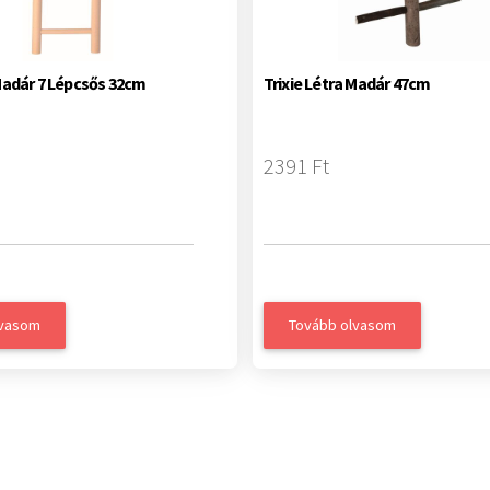
 Madár 7 Lépcsős 32cm
Trixie Létra Madár 47cm
2391 Ft
lvasom
Tovább olvasom