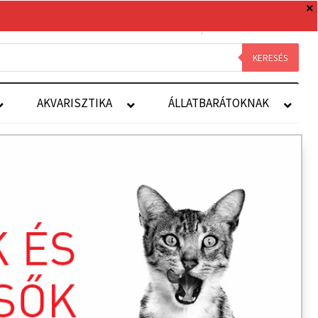
0 TERMÉK
0 FT
Royal Canin
Kapcsolat
Fiókom
KERESÉS
AKVARISZTIKA
ÁLLATBARÁTOKNAK