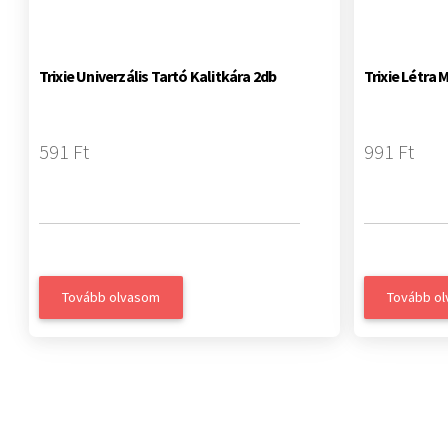
Trixie Univerzális Tartó Kalitkára 2db
Trixie Létra
591 Ft
991 Ft
Tovább olvasom
Tovább o