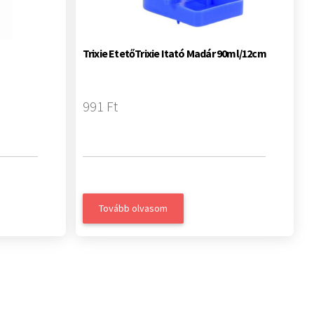
Trixie EtetőTrixie Itató Madár 90ml/12cm
991 Ft
Tovább olvasom