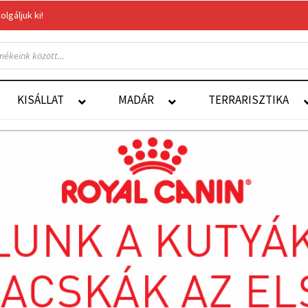
gáljuk ki!
Felelős Állattartás
Autoship
KISÁLLAT
MADÁR
TERRARISZTIKA