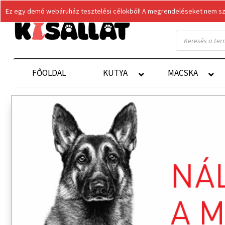
Ez egy demó webáruház tesztelési célokból! A megrendeléseket nem szol
Products
search
FŐOLDAL
KUTYA
MACSKA