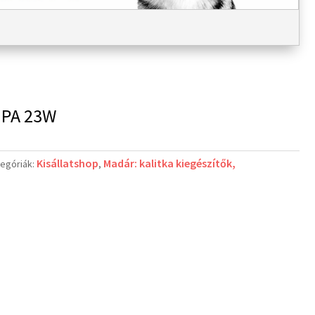
MPA 23W
Kisállatshop
Madár: kalitka kiegészítők,
egóriák:
,