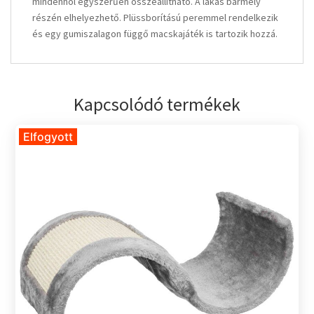
mindenhol egyszerűen összeállítható. A lakás bármely
részén elhelyezhető. Plüssborítású peremmel rendelkezik
és egy gumiszalagon függő macskajáték is tartozik hozzá.
Kapcsolódó termékek
Elfogyott