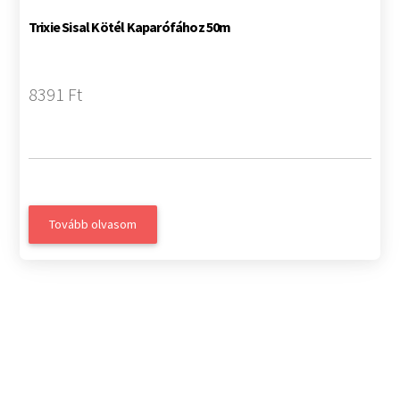
Trixie Sisal Kötél Kaparófához 50m
8391 Ft
Tovább olvasom