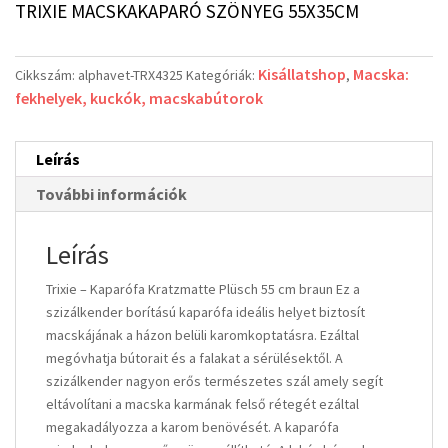
TRIXIE MACSKAKAPARÓ SZÖNYEG 55X35CM
Kisállatshop
Macska:
Cikkszám:
alphavet-TRX4325
Kategóriák:
,
fekhelyek, kuckók, macskabútorok
Leírás
További információk
Leírás
Trixie – Kaparófa Kratzmatte Plüsch 55 cm braun Ez a
szizálkender borítású kaparófa ideális helyet biztosít
macskájának a házon belüli karomkoptatásra. Ezáltal
megóvhatja bútorait és a falakat a sérülésektől. A
szizálkender nagyon erős természetes szál amely segít
eltávolítani a macska karmának felső rétegét ezáltal
megakadályozza a karom benövését. A kaparófa