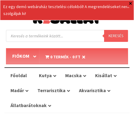
Ez egy demó webáruház tesztelési célokból! A megrendeléseket nem
szolgáljuk ki!
Products
search
KERESÉS
FIÓKOM
0 TERMÉK
0 FT
Főoldal
Kutya
Macska
Kisállat
Madár
Terrarisztika
Akvarisztika
Állatbarátoknak