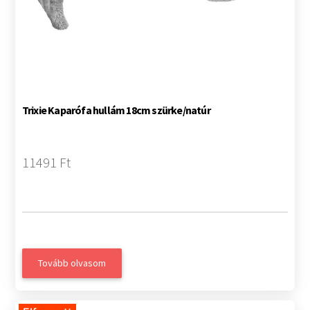
Trixie Kaparófa hullám 18cm szürke/natúr
11491 Ft
Tovább olvasom