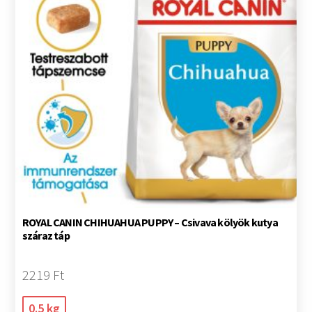
ROYAL CANIN CHIHUAHUA PUPPY – Csivava kölyök kutya
száraz táp
2219 Ft
0.5 kg