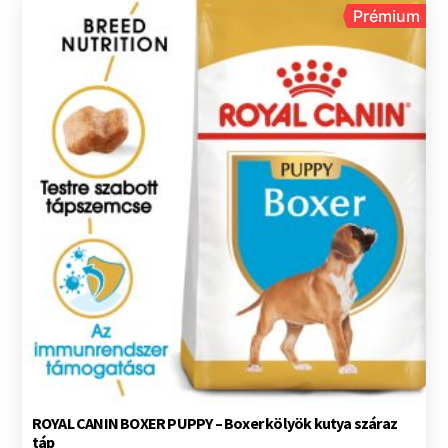
Prémium
ROYAL CANIN BOXER PUPPY – Boxer kölyök kutya száraz
táp