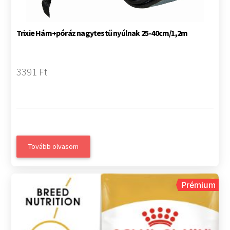
Trixie Hám+póráz nagytestű nyúlnak 25-40cm/1,2m
3391 Ft
Tovább olvasom
Prémium