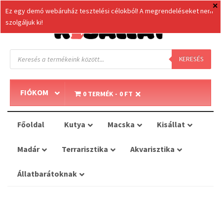
Ez egy demó webáruház tesztelési célokból! A megrendeléseket nem
szolgáljuk ki!
Products
search
KERESÉS
FIÓKOM
0 TERMÉK
0 FT
Főoldal
Kutya
Macska
Kisállat
Madár
Terrarisztika
Akvarisztika
Állatbarátoknak