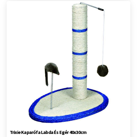
Trixie Kaparófa Labda És Egér 40x30cm