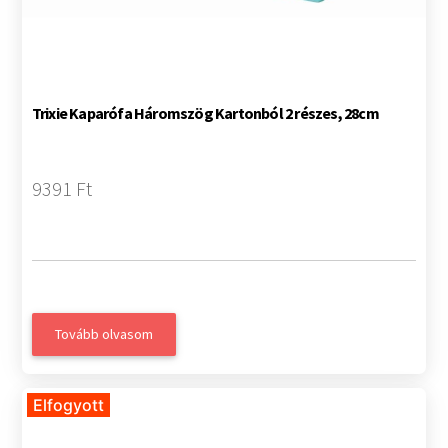
Trixie Kaparófa Háromszög Kartonból 2 részes, 28cm
9391 Ft
Tovább olvasom
Elfogyott