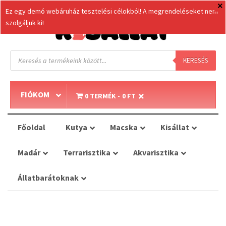
Ez egy demó webáruház tesztelési célokból! A megrendeléseket nem
szolgáljuk ki!
Products
search
KERESÉS
FIÓKOM
0 TERMÉK
0 FT
Főoldal
Kutya
Macska
Kisállat
Madár
Terrarisztika
Akvarisztika
Állatbarátoknak