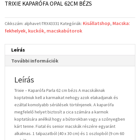
TRIXIE KAPARÓFA OPAL 62CM BÉZS
Kisállatshop
Macska:
Cikkszám:
alphavet-TRX43331
Kategóriák:
,
fekhelyek, kuckók, macskabútorok
Leírás
További információk
Leírás
Trixie – Kaparófa Parla 62 cm bézs A macskáknak
koptatniuk kell a karmaikat nehogy azok elakadjanak és
ezáltal komolyabb sérülések történjenek. A kaparófa
megfelelő helyet biztosít a cica számára a karmok
koptatására anélkül hogy a bútorokban vagy a szőnyegben
kárt tenne. Fiatal és senior macskák részére egyaránt
alkalmas. 1 talpazatból (40 x 30 cm) és 1 oszlopból (9 cm 60