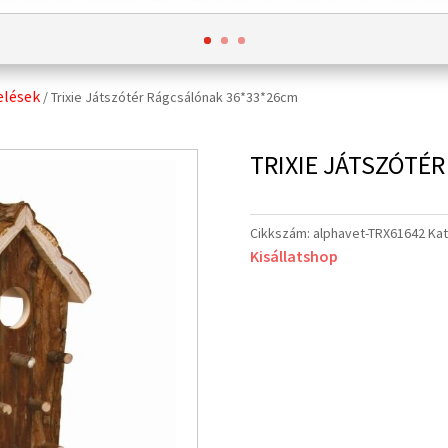
elések
/ Trixie Játszótér Rágcsálónak 36*33*26cm
TRIXIE JÁTSZÓTÉ
Cikkszám:
alphavet-TRX61642
Kat
Kisállatshop