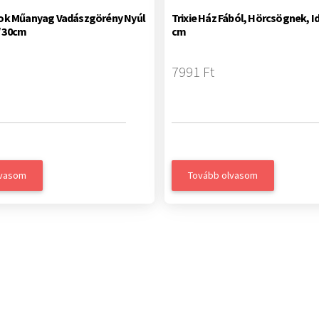
arok Műanyag Vadászgörény Nyúl
Trixie Ház Fából, Hörcsögnek, Ida
/ 30cm
cm
7991 Ft
lvasom
Tovább olvasom