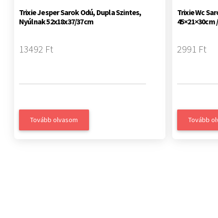
Trixie Jesper Sarok Odú, Dupla Szintes,
Trixie Wc S
Nyúlnak 52x18x37/37cm
45×21×30cm 
13492 Ft
2991 Ft
Tovább olvasom
Tovább o