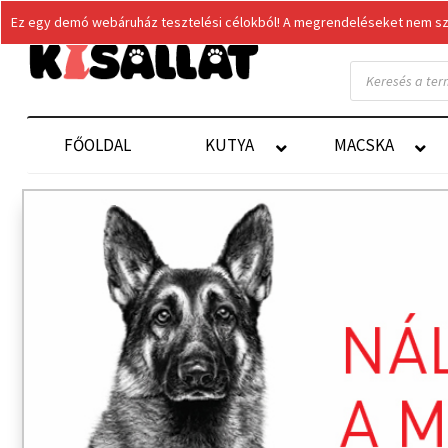
Ez egy demó webáruház tesztelési célokból! A megrendeléseket nem szol
Products
search
FŐOLDAL
KUTYA
MACSKA