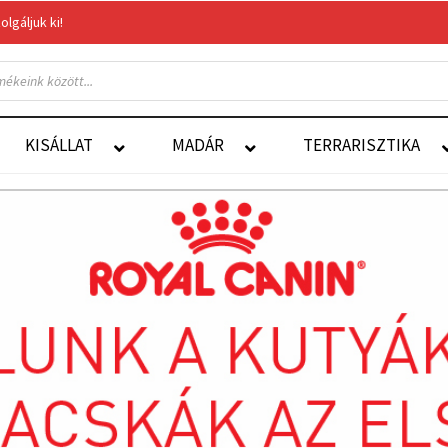
gáljuk ki!
Felelős Állattartás
Autoship
KISÁLLAT
MADÁR
TERRARISZTIKA