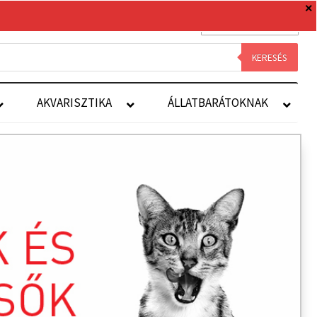
0 TERMÉK
0 FT
Royal Canin
Kapcsolat
Fiókom
KERESÉS
AKVARISZTIKA
ÁLLATBARÁTOKNAK