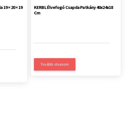
 19 × 20 × 19
KERBL Élvefogó Csapda Patkány 40x24x18
Cm
Tovább olvasom