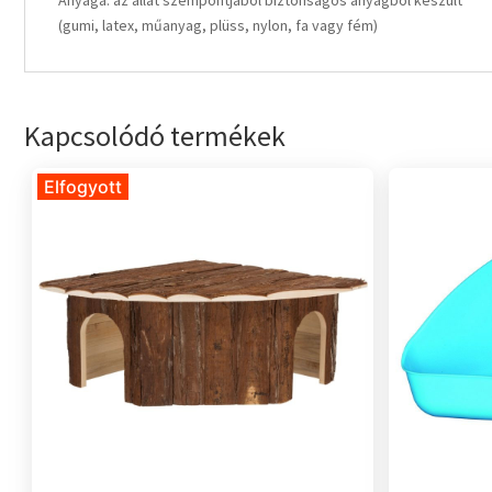
Anyaga: az állat szempontjából biztonságos anyagból készült
(gumi, latex, műanyag, plüss, nylon, fa vagy fém)
Kapcsolódó termékek
Elfogyott