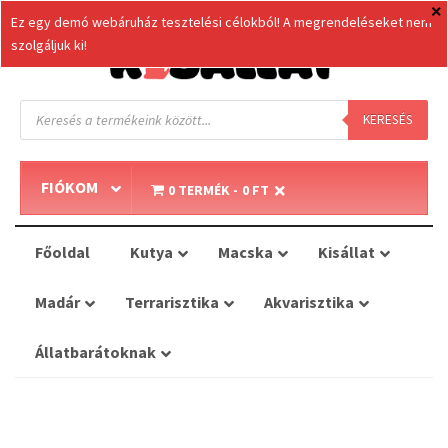
Ez egy demó webáruház tesztelési célokból! A megrendeléseket nem
szolgáljuk ki!
Products
search
KERESÉS
FIÓKOM
0 TERMÉK
0 FT
Főoldal
Kutya
Macska
Kisállat
Madár
Terrarisztika
Akvarisztika
Állatbarátoknak