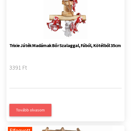
Trixie Játék Madárnak Bőr Szalaggal, Fából, Kötélből 35cm
3391 Ft
Tovább olvasom
Elfogyott