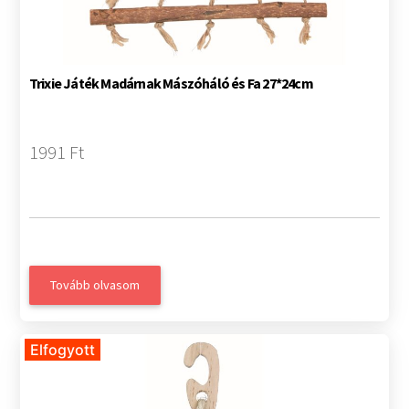
Trixie Játék Madárnak Mászóháló és Fa 27*24cm
1991 Ft
Tovább olvasom
Elfogyott