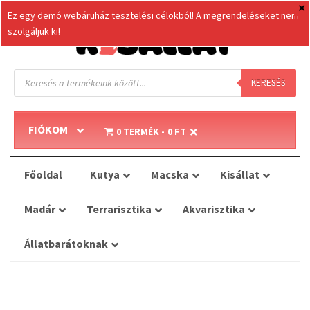
Ez egy demó webáruház tesztelési célokból! A megrendeléseket nem
szolgáljuk ki!
Products
search
KERESÉS
FIÓKOM
0 TERMÉK
0 FT
Főoldal
Kutya
Macska
Kisállat
Madár
Terrarisztika
Akvarisztika
Állatbarátoknak