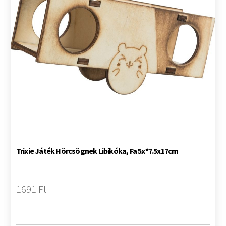
Trixie Játék Hörcsögnek Libikóka, Fa 5x*7.5x17cm
1691 Ft