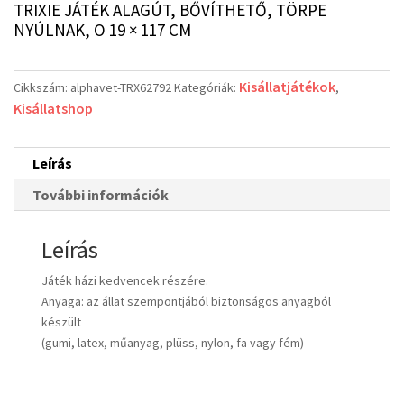
TRIXIE JÁTÉK ALAGÚT, BŐVÍTHETŐ, TÖRPE
NYÚLNAK, O 19 × 117 CM
Kisállatjátékok
Cikkszám:
alphavet-TRX62792
Kategóriák:
,
Kisállatshop
Leírás
További információk
Leírás
Játék házi kedvencek részére.
Anyaga: az állat szempontjából biztonságos anyagból
készült
(gumi, latex, műanyag, plüss, nylon, fa vagy fém)