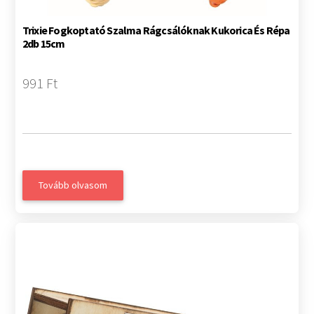
Trixie Fogkoptató Szalma Rágcsálóknak Kukorica És Répa
2db 15cm
991 Ft
Tovább olvasom