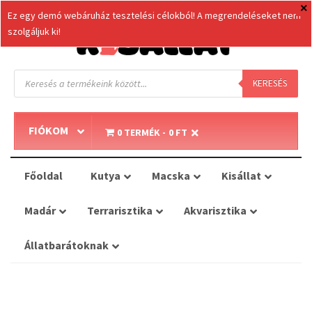
Ez egy demó webáruház tesztelési célokból! A megrendeléseket nem
szolgáljuk ki!
Products
search
KERESÉS
FIÓKOM
0 TERMÉK
0 FT
Főoldal
Kutya
Macska
Kisállat
Madár
Terrarisztika
Akvarisztika
Állatbarátoknak