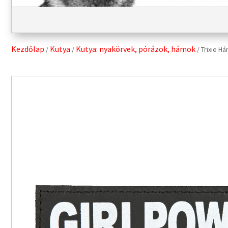
Kezdőlap
Kutya
Kutya: nyakörvek, pórázok, hámok
/
/
/ Trixie H