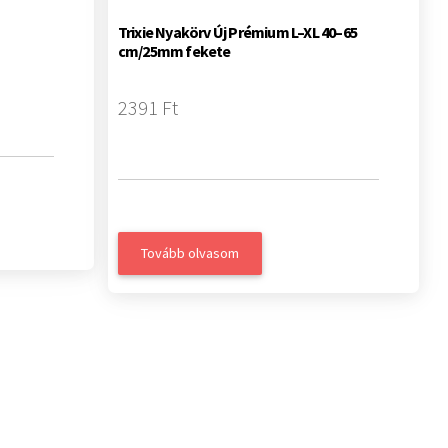
Trixie Nyakörv Új Prémium L–XL 40–65
cm/25mm fekete
2391 Ft
Tovább olvasom