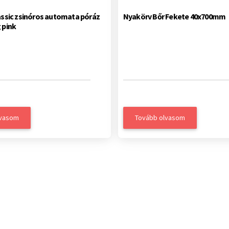
assic zsinóros automata póráz
Nyakörv Bőr Fekete 40x700mm
 pink
lvasom
Tovább olvasom