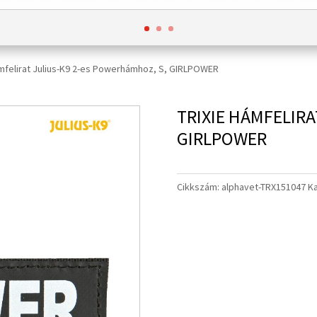
ámfelirat Julius-K9 2-es Powerhámhoz, S, GIRLPOWER
TRIXIE HÁMFELIRA
GIRLPOWER
Cikkszám:
alphavet-TRX151047
K