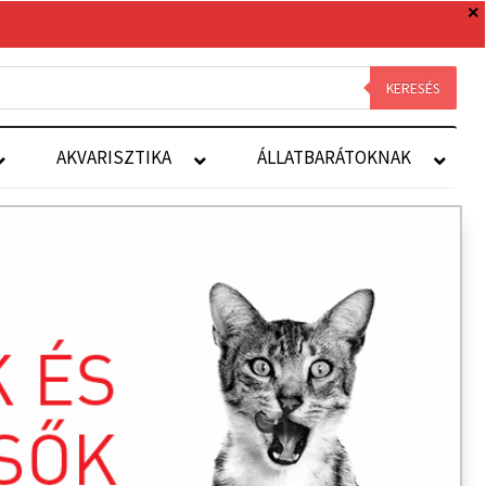
0 TERMÉK
0 FT
Royal Canin
Kapcsolat
Fiókom
KERESÉS
AKVARISZTIKA
ÁLLATBARÁTOKNAK