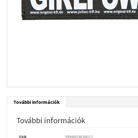
További információk
További információk
EAN
5999053636012