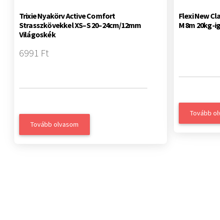
Trixie Nyakörv Active Comfort
Flexi New Cl
Strasszkövekkel XS–S 20–24cm/12mm
M 8m 20kg-ig
Világoskék
6991 Ft
Tovább o
Tovább olvasom