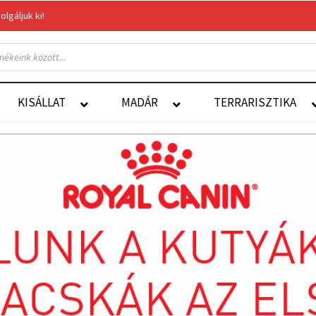
gáljuk ki!
Felelős Állattartás
Autoship
KISÁLLAT
MADÁR
TERRARISZTIKA