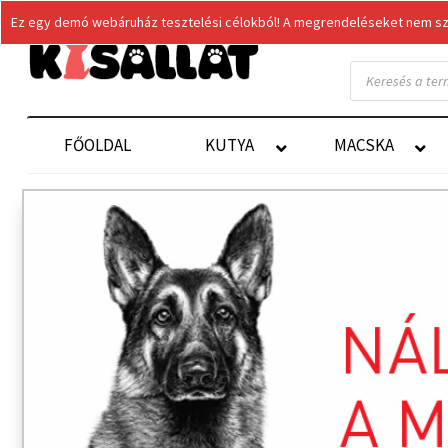
Ez egy demó webáruház tesztelési célokból! A megrendeléseket nem szol
Products
search
FŐOLDAL
KUTYA
MACSKA