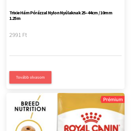
Trixie Hám Pórázzal Nylon Nyúlaknak 25–44cm / 10mm
1.25m
2991 Ft
Tovább olvasom
Prémium