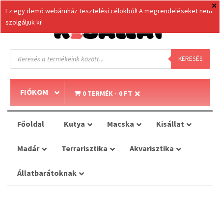
Ez egy demó webáruház tesztelési célokból! A megrendeléseket nem
szolgáljuk ki!
Products
search
KERESÉS
FIÓKOM
0 TERMÉK
0 FT
Főoldal
Kutya
Macska
Kisállat
Madár
Terrarisztika
Akvarisztika
Állatbarátoknak