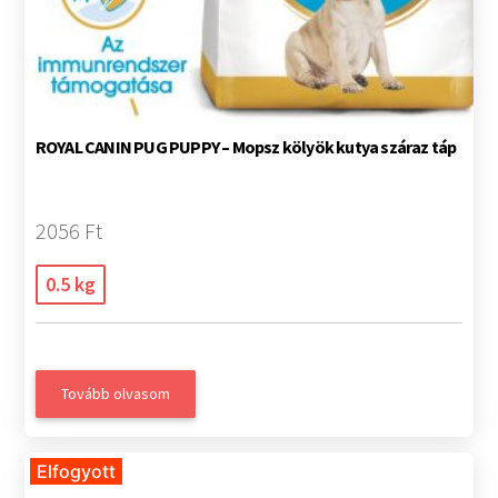
ROYAL CANIN PUG PUPPY – Mopsz kölyök kutya száraz táp
2056 Ft
0.5 kg
Tovább olvasom
Elfogyott