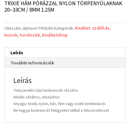
TRIXIE HÁM PÓRÁZZAL NYLON TÖRPENYÚLAKNAK
20–33CM / 8MM 1.25M
Kisállat: szállítás,
Cikkszám:
alphavet-TRX6265
Kategóriák:
boxok, hordozók
Kisállatshop
,
Leírás
További információk
Leírás
.Felszerelés házi kedvencek részére.
Ideális sétához, utazáshoz.
Anyaga: textil, nylon, bőr, fém vagy ezek kombinációi.
Ne hagyja kedvencét felügyelet nélkül a felszereléssel.