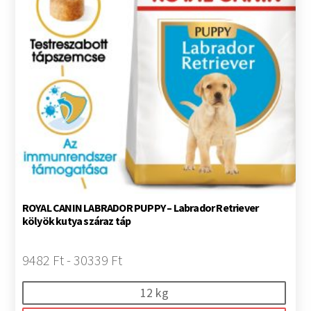
ROYAL CANIN LABRADOR PUPPY – Labrador Retriever
kölyök kutya száraz táp
9482 Ft - 30339 Ft
12 kg