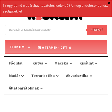
Ez egy demó webáruház tesztelési célokból! A megrendeléseket nem
szolgáljuk ki!
Products
search
KERESÉS
FIÓKOM
0 TERMÉK
0 FT
Főoldal
Kutya
Macska
Kisállat
Madár
Terrarisztika
Akvarisztika
Állatbarátoknak