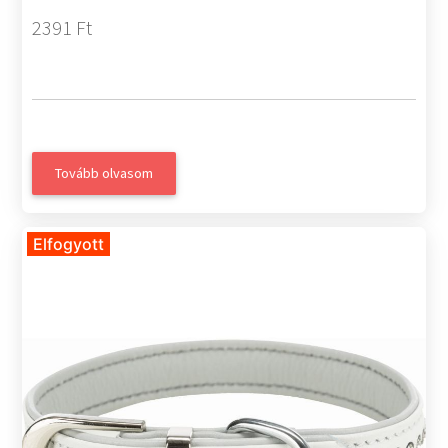
2391 Ft
Tovább olvasom
Elfogyott