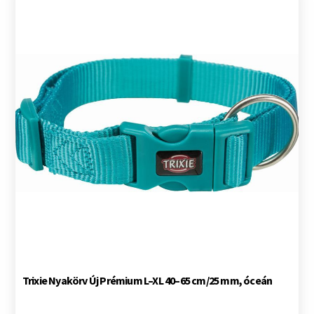
Trixie Nyakörv Új Prémium L–XL 40–65 cm/25 mm, óceán