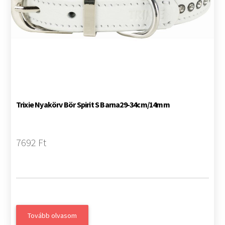
Trixie Nyakörv Bör Spirit S Barna29-34cm/14mm
7692 Ft
Tovább olvasom