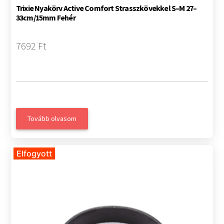
Trixie Nyakörv Active Comfort Strasszkövekkel S–M 27–
33cm/15mm Fehér
7692 Ft
Tovább olvasom
Elfogyott