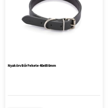
Nyakörv Bőr Fekete 40x650mm