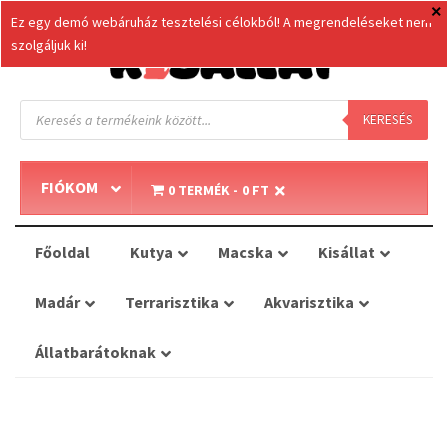
Ez egy demó webáruház tesztelési célokból! A megrendeléseket nem
szolgáljuk ki!
Products
search
KERESÉS
FIÓKOM
0 TERMÉK
0 FT
Főoldal
Kutya
Macska
Kisállat
Madár
Terrarisztika
Akvarisztika
Állatbarátoknak