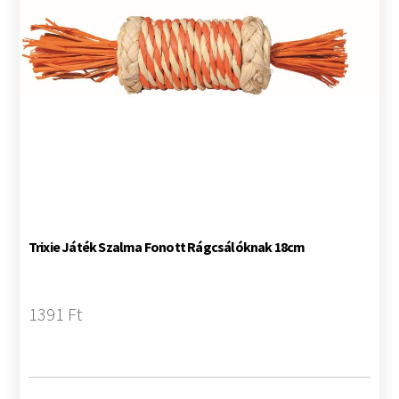
Trixie Játék Szalma Fonott Rágcsálóknak 18cm
1391 Ft