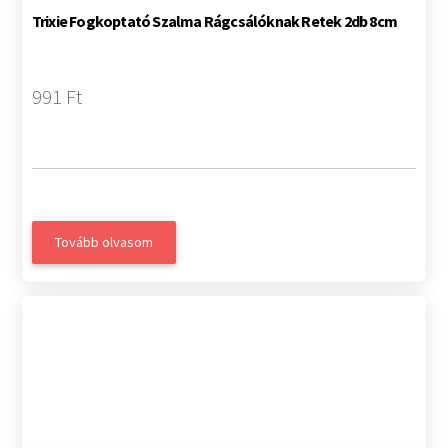
Trixie Fogkoptató Szalma Rágcsálóknak Retek 2db 8cm
991 Ft
Tovább olvasom