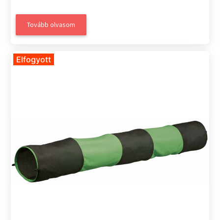
Tovább olvasom
Elfogyott