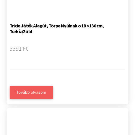
Trixie Játék Alagút, Törpe Nyúlnak o 18 × 130 cm,
Türkíz/Zöld
3391 Ft
Tovább olvasom