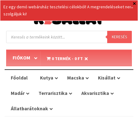
Ez egy demó webáruház tesztelési célokból! A megrendeléseket nem
szolgáljuk ki!
Products
search
KERESÉS
FIÓKOM
0 TERMÉK
0 FT
Főoldal
Kutya
Macska
Kisállat
Madár
Terrarisztika
Akvarisztika
Állatbarátoknak