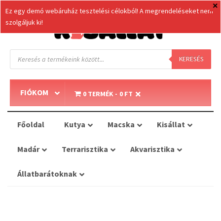
Ez egy demó webáruház tesztelési célokból! A megrendeléseket nem
szolgáljuk ki!
Products
search
KERESÉS
FIÓKOM
0 TERMÉK
0 FT
Főoldal
Kutya
Macska
Kisállat
Madár
Terrarisztika
Akvarisztika
Állatbarátoknak