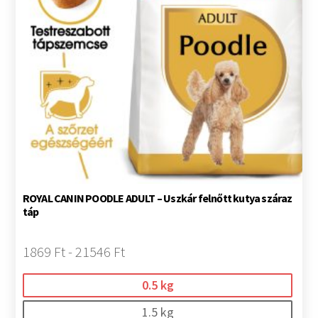
ROYAL CANIN POODLE ADULT – Uszkár felnőtt kutya száraz
táp
1869 Ft - 21546 Ft
0.5 kg
1.5 kg