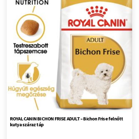
ROYAL CANIN BICHON FRISE ADULT – Bichon Frise felnőtt
kutya száraz táp