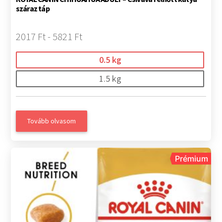
száraz táp
2017 Ft - 5821 Ft
0.5 kg
1.5 kg
Tovább olvasom
Prémium