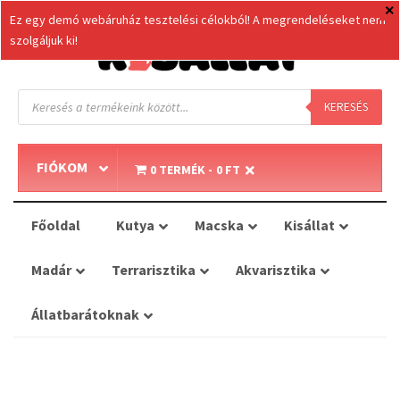
Ez egy demó webáruház tesztelési célokból! A megrendeléseket nem
szolgáljuk ki!
Products
search
KERESÉS
FIÓKOM
0 TERMÉK
0 FT
Főoldal
Kutya
Macska
Kisállat
Madár
Terrarisztika
Akvarisztika
Állatbarátoknak