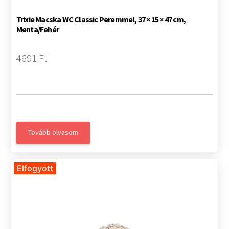
Trixie Macska WC Classic Peremmel, 37 × 15 × 47 cm,
Menta/Fehér
4691 Ft
Tovább olvasom
Elfogyott