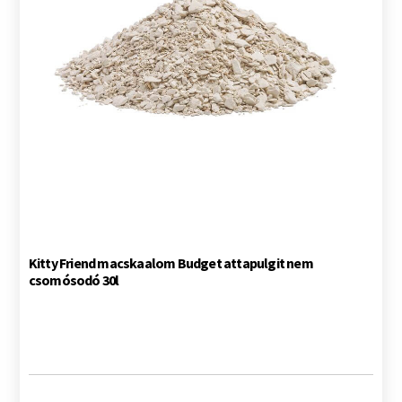
Kitty Friend macskaalom Budget attapulgit nem
csomósodó 30l