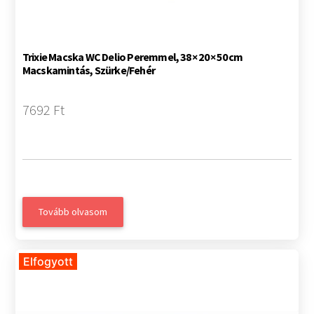
Trixie Macska WC Delio Peremmel, 38 × 20 × 50 cm
Macskamintás, Szürke/Fehér
7692 Ft
Tovább olvasom
Elfogyott