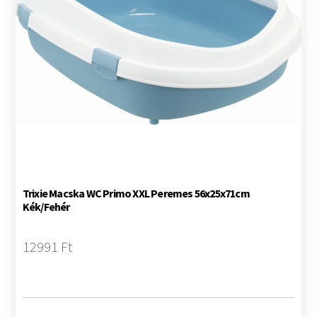
Trixie Macska WC Primo XXL Peremes 56x25x71cm
Kék/Fehér
12991 Ft