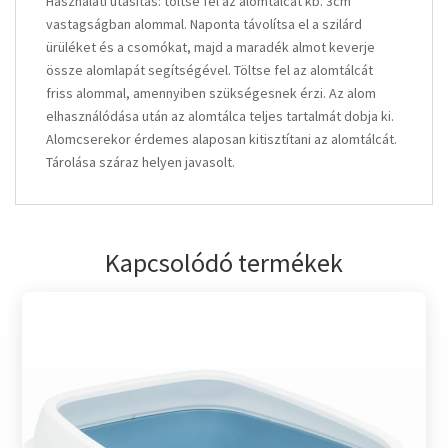
Használati utasítás: töltse fel az alomtálcát kb. 3cm
vastagságban alommal. Naponta távolítsa el a szilárd
ürüléket és a csomókat, majd a maradék almot keverje
össze alomlapát segítségével. Töltse fel az alomtálcát
friss alommal, amennyiben szükségesnek érzi. Az alom
elhasználódása után az alomtálca teljes tartalmát dobja ki.
Alomcserekor érdemes alaposan kitisztítani az alomtálcát.
Tárolása száraz helyen javasolt.
Kapcsolódó termékek