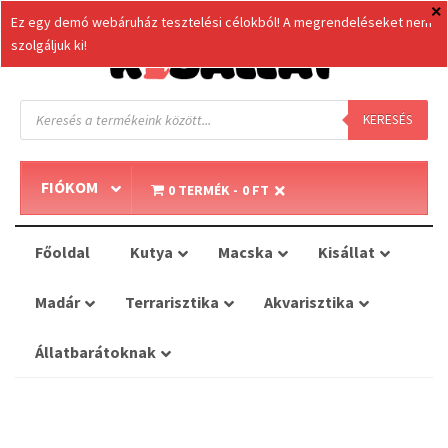
Ez egy demó webáruház tesztelési célokból! A megrendeléseket nem
szolgáljuk ki!
Products
search
KERESÉS
FIÓKOM
0 TERMÉK
0 FT
Főoldal
Kutya
Macska
Kisállat
Madár
Terrarisztika
Akvarisztika
Állatbarátoknak