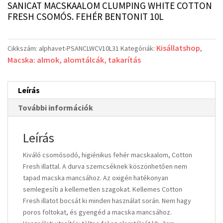
SANICAT MACSKAALOM CLUMPING WHITE COTTON
FRESH CSOMÓS. FEHÉR BENTONIT 10L
Kisállatshop
Cikkszám:
alphavet-PSANCLWCV10L31
Kategóriák:
,
Macska: almok, alomtálcák, takarítás
Leírás
További információk
Leírás
Kiváló csomósodó, higiénikus fehér macskaalom, Cotton
Fresh illattal. A durva szemcséknek köszönhetően nem
tapad macska mancsához. Az oxigén hatékonyan
semlegesíti a kellemetlen szagokat. Kellemes Cotton
Fresh illatot bocsát ki minden használat során. Nem hagy
poros foltokat, és gyengéd a macska mancsához.