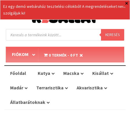
Ez egy demó webáruház tesztelési célokból! A megrendeléseket nem
szolgáljuk ki!
Products
search
KERESÉS
FIÓKOM
0 TERMÉK
0 FT
Főoldal
Kutya
Macska
Kisállat
Madár
Terrarisztika
Akvarisztika
Állatbarátoknak