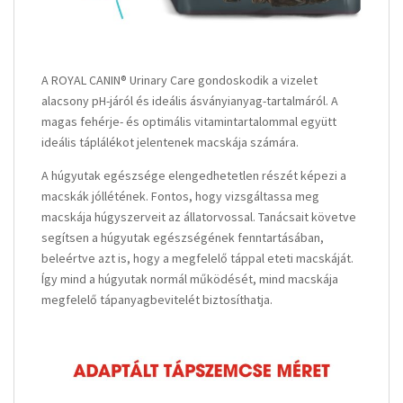
A
ROYAL CANIN® Urinary Care gondoskodik a vizelet
alacsony pH-járól és ideális ásványianyag-tartalmáról. A
magas fehérje- és optimális vitamintartalommal együtt
ideális táplálékot jelentenek macskája számára.
A húgyutak egészsége elengedhetetlen részét képezi a
macskák jóllétének. Fontos, hogy vizsgáltassa meg
macskája húgyszerveit az állatorvossal. Tanácsait követve
segítsen a húgyutak egészségének fenntartásában,
beleértve azt is, hogy a megfelelő táppal eteti macskáját.
Így mind a húgyutak normál működését, mind macskája
megfelelő tápanyagbevitelét biztosíthatja.