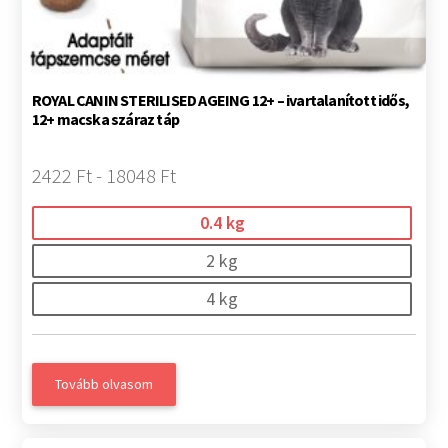
ROYAL CANIN STERILISED AGEING 12+ – ivartalanított idős,
12+ macska száraz táp
2422 Ft - 18048 Ft
0.4 kg
2 kg
4 kg
Tovább olvasom