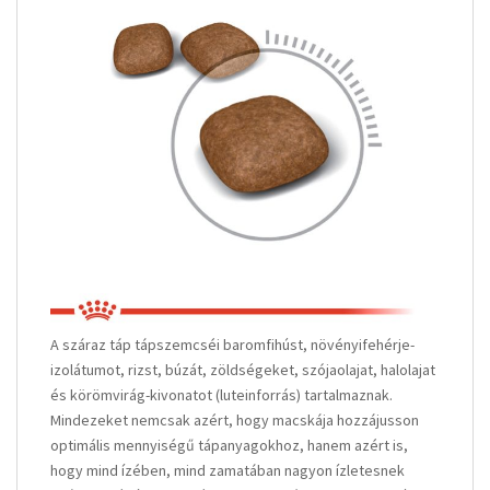
A száraz táp tápszemcséi baromfihúst, növényifehérje-
izolátumot, rizst, búzát, zöldségeket, szójaolajat, halolajat
és körömvirág-kivonatot (luteinforrás) tartalmaznak.
Mindezeket nemcsak azért, hogy macskája hozzájusson
optimális mennyiségű tápanyagokhoz, hanem azért is,
hogy mind ízében, mind zamatában nagyon ízletesnek