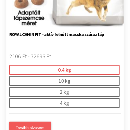
ROYAL CANIN FIT – aktív felnőtt macska száraz táp
2106 Ft - 32696 Ft
0.4 kg
10 kg
2 kg
4 kg
Tovább olvasom