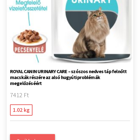
ROYAL CANIN URINARY CARE – szószos nedves táp felnőtt
macskák részére az alsó hugyúti problémák
megelőzéséért
7412 Ft
1.02 kg