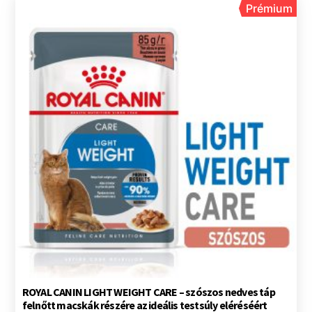
Prémium
ROYAL CANIN LIGHT WEIGHT CARE – szószos nedves táp
felnőtt macskák részére az ideális testsúly eléréséért