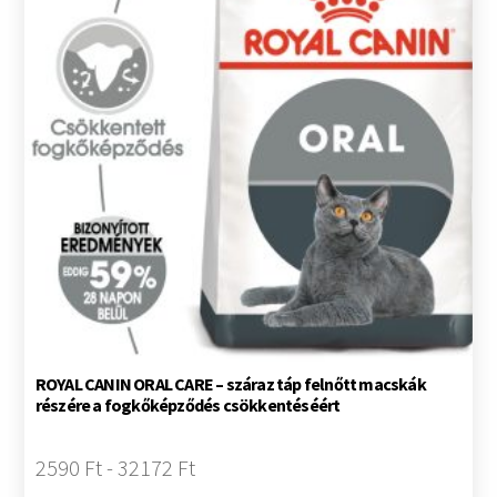
ROYAL CANIN ORAL CARE – száraz táp felnőtt macskák
részére a fogkőképződés csökkentéséért
2590 Ft - 32172 Ft