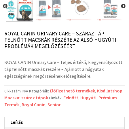
ROYAL CANIN URINARY CARE – SZÁRAZ TÁP
FELNŐTT MACSKÁK RÉSZÉRE AZ ALSÓ HUGYÚTI
PROBLÉMÁK MEGELŐZÉSÉÉRT
ROYAL CANIN Urinary Care –
Teljes értékű, kiegyensúlyozott
táp felnőtt macskák részére – Ajánlott a húgyutak
egészségének megőrzésének elősegítésére.
Előfizethető termékek
Kisállatshop
Cikkszám:
N/A
Kategóriák:
,
,
Macska: száraz tápok
Felnőtt
Hugyúti
Prémium
Címkék:
,
,
Termék
Royal Canin
Senior
,
,
Leírás