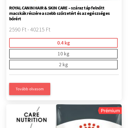
ROYAL CANIN HAIR & SKIN CARE – száraz táp felnőtt
macskák részére a szebb szőrzetért és az egészséges
bőrért
2590 Ft - 40215 Ft
0.4 kg
10 kg
2 kg
Tovább olvasom
Prémium