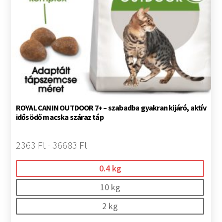
ROYAL CANIN OUTDOOR 7+ – szabadba gyakran kijáró, aktív
idősödő macska száraz táp
2363 Ft - 36683 Ft
0.4 kg
10 kg
2 kg