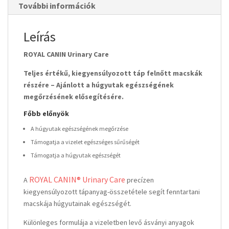
További információk
Leírás
ROYAL CANIN Urinary Care
Teljes értékű, kiegyensúlyozott táp felnőtt macskák
részére – Ajánlott a húgyutak egészségének
megőrzésének elősegítésére.
Főbb előnyök
A húgyutak egészségének megőrzése
Támogatja a vizelet egészséges sűrűségét
Támogatja a húgyutak egészségét
R
OYAL CANIN® Urinary Care
A
precízen
kiegyensúlyozott tápanyag-összetétele segít fenntartani
macskája húgyutainak egészségét.
Különleges formulája a vizeletben levő ásványi anyagok