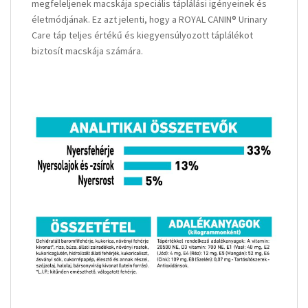
megfeleljenek macskája speciális táplálási igényeinek és
életmódjának. Ez azt jelenti, hogy a ROYAL CANIN® Urinary
Care táp teljes értékű és kiegyensúlyozott táplálékot
biztosít macskája számára.