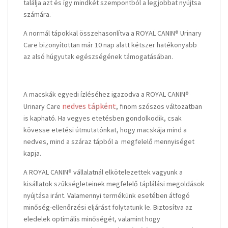
találja azt és így mindkét szempontból a legjobbat nyújtsa
számára.
A normál tápokkal összehasonlítva a ROYAL CANIN® Urinary
Care bizonyítottan már 10 nap alatt kétszer hatékonyabb
az alsó húgyutak egészségének támogatásában.
A macskák egyedi ízléséhez igazodva a ROYAL CANIN®
nedves tápként
Urinary Care
, finom szószos változatban
is kapható. Ha vegyes etetésben gondolkodik, csak
kövesse etetési útmutatónkat, hogy macskája mind a
nedves, mind a száraz tápból a megfelelő mennyiséget
kapja.
A ROYAL CANIN® vállalatnál elkötelezettek vagyunk a
kisállatok szükségleteinek megfelelő táplálási megoldások
nyújtása iránt. Valamennyi termékünk esetében átfogó
minőség-ellenőrzési eljárást folytatunk le. Biztosítva az
eledelek optimális minőségét, valamint hogy