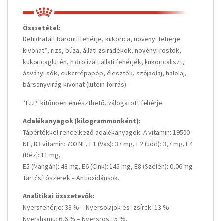
Összetétel:
Dehidratált baromfifehérje, kukorica, növényi fehérje
kivonat*, rizs, búza, állati zsiradékok, növényi rostok,
kukoricaglutén, hidrolizált állati fehérjék, kukoricaliszt,
ásványi sók, cukorrépapép, élesztők, szójaolaj, halolaj,
bársonyvirág kivonat (lutein forrás).
*L.I.P.: kitűnően emészthető, válogatott fehérje.
Adalékanyagok (kilogrammonként):
Tápértékkel rendelkező adalékanyagok: A vitamin: 19500
NE, D3 vitamin: 700 NE, E1 (Vas): 37 mg, E2 (Jód): 3,7 mg, E4
(Réz): 11 mg,
E5 (Mangán): 48 mg, E6 (Cink): 145 mg, E8 (Szelén): 0,06 mg –
Tartósítószerek – Antioxidánsok.
Analitikai összetevők:
Nyersfehérje: 33 % – Nyersolajok és -zsírok: 13 % –
Nyershamu: 6,6 % – Nyersrost: 5 %.