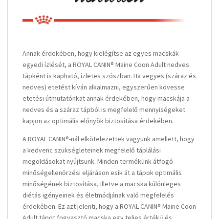
Annak érdekében, hogy kielégítse az egyes macskák
egyedi ízlését, a ROYAL CANIN® Maine Coon Adult nedves
tápként is kapható, ízletes szószban. Ha vegyes (száraz és
nedves) etetést kíván alkalmazni, egyszerűen kövesse
etetési útmutatónkat annak érdekében, hogy macskája a
nedves és a száraz tápból is megfelelő mennyiségeket
kapjon az optimális előnyök biztosítása érdekében.
A ROYAL CANIN®-nál elkötelezettek vagyunk amellett, hogy
a kedvenc szükségleteinek megfelelő táplálási
megoldásokat nyújtsunk. Minden termékünk átfogó
minőségellenőrzési eljáráson esik át a tápok optimális
minőségének biztosítása, illetve a macska különleges
diétás igényeinek és életmódjának való megfelelés
érdekében. Ez azt jelenti, hogy a ROYAL CANIN® Maine Coon
Adult tápot fogyasztó macska egy teljes értékű és