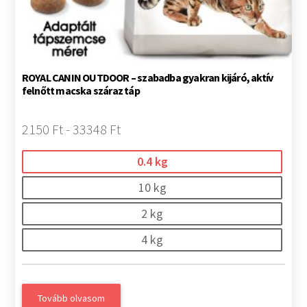
ROYAL CANIN OUTDOOR – szabadba gyakran kijáró, aktív
felnőtt macska száraz táp
2150 Ft - 33348 Ft
0.4 kg
10 kg
2 kg
4 kg
Tovább olvasom