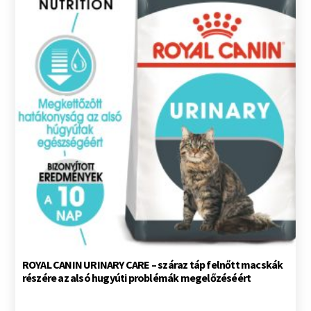
ROYAL CANIN URINARY CARE – száraz táp felnőtt macskák
részére az alsó hugyúti problémák megelőzéséért