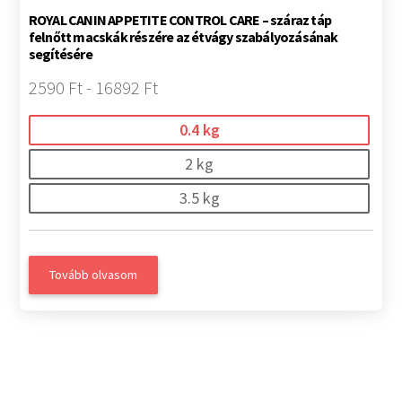
ROYAL CANIN APPETITE CONTROL CARE – száraz táp
felnőtt macskák részére az étvágy szabályozásának
segítésére
2590 Ft - 16892 Ft
0.4 kg
2 kg
3.5 kg
Tovább olvasom