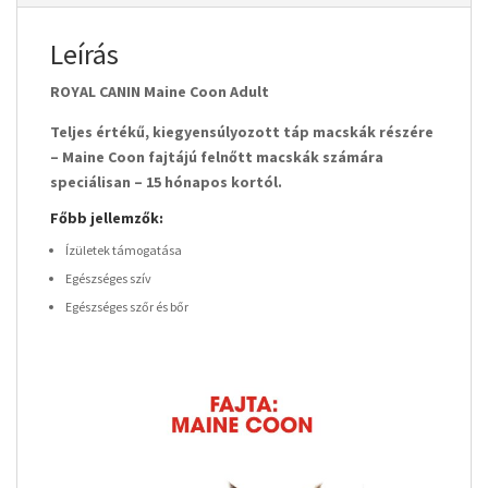
Leírás
ROYAL CANIN Maine Coon Adult
Teljes értékű, kiegyensúlyozott táp macskák részére
– Maine Coon fajtájú felnőtt macskák számára
speciálisan – 15 hónapos kortól.
Főbb jellemzők:
Ízületek támogatása
Egészséges szív
Egészséges szőr és bőr