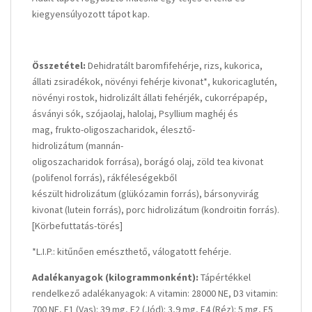
kiegyensúlyozott tápot kap.
Összetétel:
Dehidratált baromfifehérje, rizs, kukorica,
állati zsiradékok, növényi fehérje kivonat*, kukoricaglutén,
növényi rostok, hidrolizált állati fehérjék, cukorrépapép,
ásványi sók, szójaolaj, halolaj, Psyllium maghéj és
mag, frukto-oligoszacharidok, élesztő-
hidrolizátum (mannán-
oligoszacharidok forrása), borágó olaj, zöld tea kivonat
(polifenol forrás), rákféleségekből
készült hidrolizátum (glükózamin forrás), bársonyvirág
kivonat (lutein forrás), porc hidrolizátum (kondroitin forrás).
[Körbefuttatás-törés]
*L.I.P.: kitűnően emészthető, válogatott fehérje.
Adalékanyagok (kilogrammonként):
Tápértékkel
rendelkező adalékanyagok: A vitamin: 28000 NE, D3 vitamin:
700 NE, E1 (Vas): 39 mg, E2 (Jód): 3,9 mg, E4 (Réz): 5 mg, E5