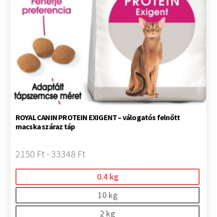
ROYAL CANIN PROTEIN EXIGENT – válogatós felnőtt
macska száraz táp
2150 Ft - 33348 Ft
0.4 kg
10 kg
2 kg