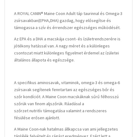
A ROYAL CANIN® Maine Coon Adult táp taurinnal és Omega-3
zsírsavakban(EPHA,DHA) gazdag, hogy elősegítse és
támogassa a szív és érrendszer egészséges működését.
Az EPA és a DHA a macskája csont- és ízületrendszerére is
jótékony hatással van. A nagy méret és a különleges
csontozat miatt különleges figyelmet érdemel az ízületei
általános állapota és egészsége.
A specifikus aminosavak, vitaminok, omega-3 és omega-6
zsírsavak segítenek fenntartani az egészséges bőr és
szőr kondíciót. A Maine Coon macskáknak sűrű félhosszú
szőrük van finom aljszőrük. Ráadásul a
szőrzet nutritív támogatása valamint a rendszeres
fésülése erősen ajánlott.
A Maine Coon-nak hatalmas állkapcsa van ami jellegzetes
táplálék felvételt és rágást eredményez. Ezért lett a