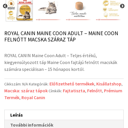
ROYAL CANIN MAINE COON ADULT – MAINE COON
FELNŐTT MACSKA SZÁRAZ TÁP
ROYAL CANIN Maine Coon Adult –
Teljes értékű,
kiegyensúlyozott táp Maine Coon fajtájú felnőtt macskák
számára speciálisan – 15 hónapos kortól.
Előfizethető termékek
Kisállatshop
Cikkszám:
N/A
Kategóriák:
,
,
Macska: száraz tápok
Fajtatiszta
Felnőtt
Prémium
Címkék:
,
,
Termék
Royal Canin
,
Leírás
További információk