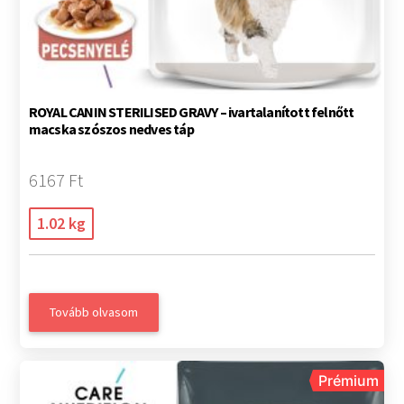
ROYAL CANIN STERILISED GRAVY – ivartalanított felnőtt
macska szószos nedves táp
6167 Ft
1.02 kg
Tovább olvasom
Prémium