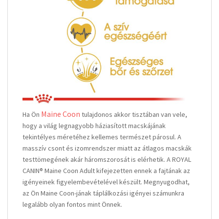
Maine Coon
Ha Ön
tulajdonos akkor tisztában van vele,
hogy a világ legnagyobb háziasított macskájának
tekintélyes méretéhez kellemes természet párosul. A
masszív csont és izomrendszer miatt az átlagos macskák
testtömegének akár háromszorosát is elérhetik. A ROYAL
CANIN® Maine Coon Adult kifejezetten ennek a fajtának az
igényeinek figyelembevételével készült. Megnyugodhat,
az Ön Maine Coon-jának táplálkozási igényei számunkra
legalább olyan fontos mint Önnek.