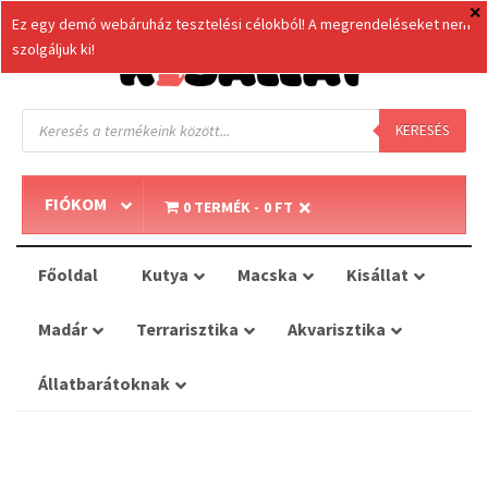
Ez egy demó webáruház tesztelési célokból! A megrendeléseket nem
szolgáljuk ki!
Products
search
KERESÉS
FIÓKOM
0 TERMÉK
0 FT
Főoldal
Kutya
Macska
Kisállat
Madár
Terrarisztika
Akvarisztika
Állatbarátoknak