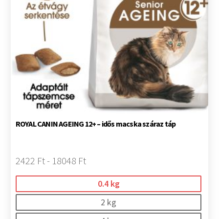
ROYAL CANIN AGEING 12+ – idős macska száraz táp
2422 Ft - 18048 Ft
0.4 kg
2 kg