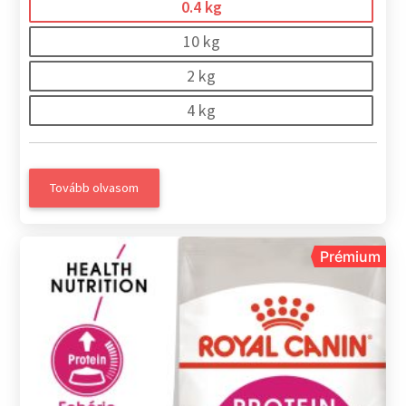
0.4 kg
10 kg
2 kg
4 kg
Tovább olvasom
Prémium