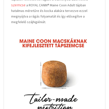
szemcse
a ROYAL CANIN® Maine Coon Adult tápban
hatalmas méretűre és kocka alakúra tervezve-ezzel
megnyújtva a rágás folyamatát és így elősegítve a
megfelelő szájhigiéniát.