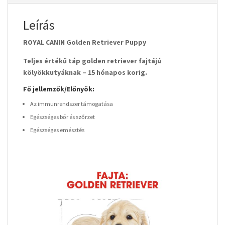
Leírás
ROYAL CANIN Golden Retriever Puppy
Teljes értékű táp golden retriever fajtájú
kölyökkutyáknak – 15 hónapos korig.
Fő jellemzők/Előnyök:
Az immunrendszer támogatása
Egészséges bőr és szőrzet
Egészséges emésztés