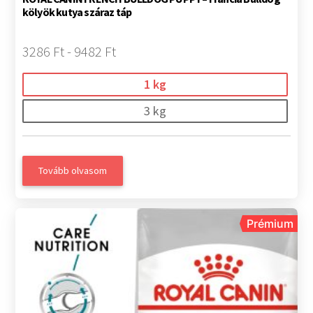
kölyök kutya száraz táp
3286 Ft - 9482 Ft
1 kg
3 kg
Tovább olvasom
Prémium