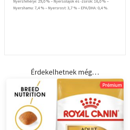
Nyersfehérje: 29,0 % – Nyersolajok és -zsírok: 16,0 % –
Nyershamu: 7,4 % – Nyersrost: 3,7 % – EPA/DHA: 0,4 %.
Érdekelhetnek még…
Prémium