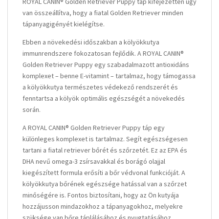
ROYAL CANIN® Golden Retriever Puppy táp kifejezetten úgy
van összeállítva, hogy a fiatal Golden Retriever minden
tápanyagigényét kielégítse.
Ebben a növekedési időszakban a kölyökkutya
immunrendszere fokozatosan fejlődik. A ROYAL CANIN®
Golden Retriever Puppy egy szabadalmazott antioxidáns
komplexet – benne E-vitamint – tartalmaz, hogy támogassa
a kölyökkutya természetes védekező rendszerét és
fenntartsa a kölyök optimális egészségét a növekedés
során.
A ROYAL CANIN® Golden Retriever Puppy táp egy
különleges komplexet is tartalmaz. Segít egészségesen
tartani a fiatal retriever bőrét és szőrzetét. Ez az EPA és
DHA nevű omega-3 zsírsavakkal és borágó olajjal
kiegészített formula erősíti a bőr védvonal funkcióját. A
kölyökkutya bőrének egészsége hatással van a szőrzet
minőségére is. Fontos biztosítani, hogy az Ön kutyája
hozzájusson mindazokhoz a tápanyagokhoz, melyekre
szüksége van bőre táplálásához és nyugtatásához.