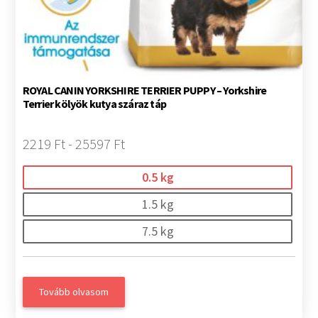
ROYAL CANIN YORKSHIRE TERRIER PUPPY – Yorkshire
Terrier kölyök kutya száraz táp
2219 Ft - 25597 Ft
0.5 kg
1.5 kg
7.5 kg
Tovább olvasom