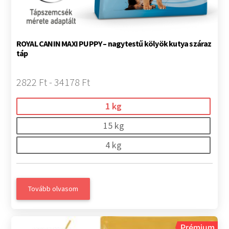
ROYAL CANIN MAXI PUPPY – nagytestű kölyök kutya száraz
táp
2822 Ft - 34178 Ft
1 kg
15 kg
4 kg
Tovább olvasom
Prémium