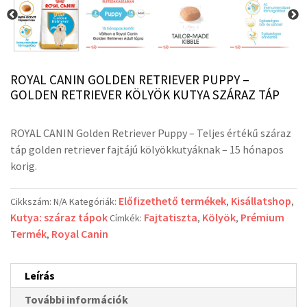
ROYAL CANIN GOLDEN RETRIEVER PUPPY –
GOLDEN RETRIEVER KÖLYÖK KUTYA SZÁRAZ TÁP
ROYAL CANIN Golden Retriever Puppy –
Teljes értékű száraz
táp golden retriever fajtájú kölyökkutyáknak – 15 hónapos
korig.
Előfizethető termékek
Kisállatshop
Cikkszám:
N/A
Kategóriák:
,
,
Kutya: száraz tápok
Fajtatiszta
Kölyök
Prémium
Címkék:
,
,
Termék
Royal Canin
,
Leírás
További információk