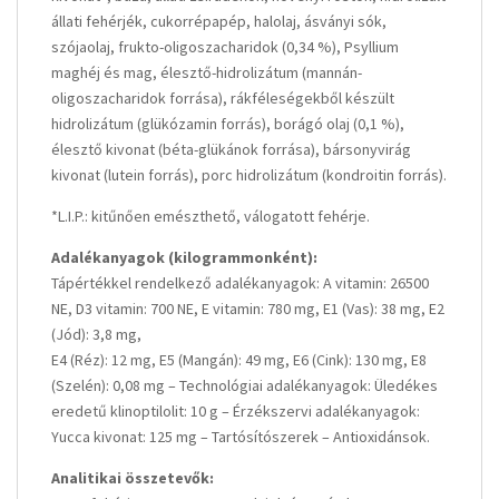
állati fehérjék, cukorrépapép, halolaj, ásványi sók,
szójaolaj, frukto-oligoszacharidok (0,34 %), Psyllium
maghéj és mag, élesztő-hidrolizátum (mannán-
oligoszacharidok forrása), rákféleségekből készült
hidrolizátum (glükózamin forrás), borágó olaj (0,1 %),
élesztő kivonat (béta-glükánok forrása), bársonyvirág
kivonat (lutein forrás), porc hidrolizátum (kondroitin forrás).
*L.I.P.: kitűnően emészthető, válogatott fehérje.
Adalékanyagok (kilogrammonként):
Tápértékkel rendelkező adalékanyagok: A vitamin: 26500
NE, D3 vitamin: 700 NE, E vitamin: 780 mg, E1 (Vas): 38 mg, E2
(Jód): 3,8 mg,
E4 (Réz): 12 mg, E5 (Mangán): 49 mg, E6 (Cink): 130 mg, E8
(Szelén): 0,08 mg – Technológiai adalékanyagok: Üledékes
eredetű klinoptilolit: 10 g – Érzékszervi adalékanyagok:
Yucca kivonat: 125 mg – Tartósítószerek – Antioxidánsok.
Analitikai összetevők: