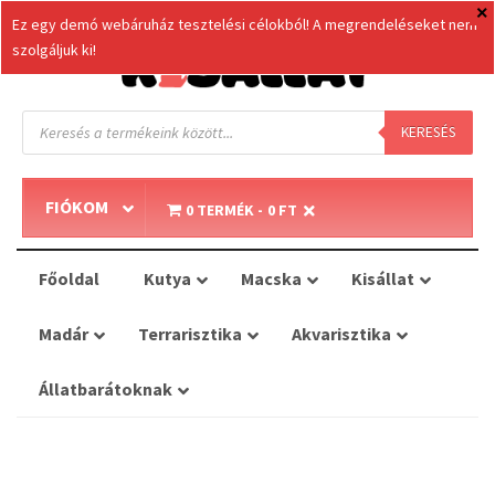
Ez egy demó webáruház tesztelési célokból! A megrendeléseket nem
szolgáljuk ki!
Products
search
KERESÉS
FIÓKOM
0 TERMÉK
0 FT
Főoldal
Kutya
Macska
Kisállat
Madár
Terrarisztika
Akvarisztika
Állatbarátoknak