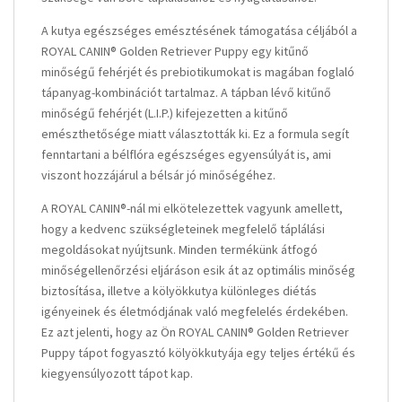
A kutya egészséges emésztésének támogatása céljából a
ROYAL CANIN® Golden Retriever Puppy egy kitűnő
minőségű fehérjét és prebiotikumokat is magában foglaló
tápanyag-kombinációt tartalmaz. A tápban lévő kitűnő
minőségű fehérjét (L.I.P.) kifejezetten a kitűnő
emészthetősége miatt választották ki. Ez a formula segít
fenntartani a bélflóra egészséges egyensúlyát is, ami
viszont hozzájárul a bélsár jó minőségéhez.
A ROYAL CANIN®-nál mi elkötelezettek vagyunk amellett,
hogy a kedvenc szükségleteinek megfelelő táplálási
megoldásokat nyújtsunk. Minden termékünk átfogó
minőségellenőrzési eljáráson esik át az optimális minőség
biztosítása, illetve a kölyökkutya különleges diétás
igényeinek és életmódjának való megfelelés érdekében.
Ez azt jelenti, hogy az Ön ROYAL CANIN® Golden Retriever
Puppy tápot fogyasztó kölyökkutyája egy teljes értékű és
kiegyensúlyozott tápot kap.