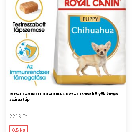
ROYAL CANIN CHIHUAHUA PUPPY – Csivava kölyök kutya
száraz táp
2219 Ft
0.5 kg