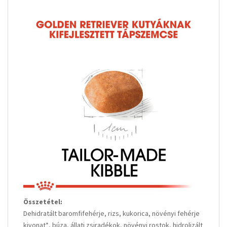
Összetétel:
Dehidratált baromfifehérje, rizs, kukorica, növényi fehérje
kivonat*, búza, állati zsiradékok, növényi rostok, hidrolizált