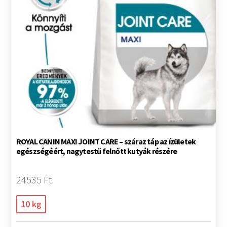
ROYAL CANIN MAXI JOINT CARE – száraz táp az ízületek
egészségéért, nagytestű felnőtt kutyák részére
24535 Ft
10 kg