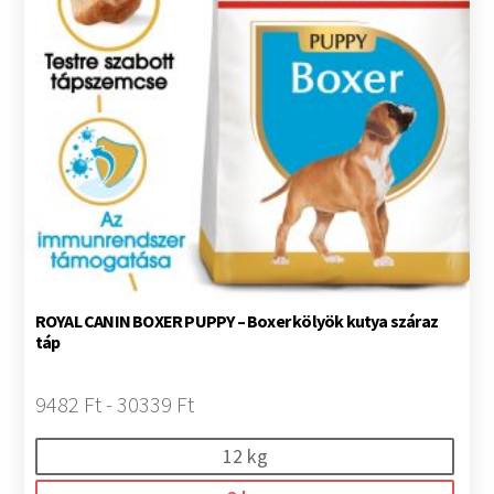
ROYAL CANIN BOXER PUPPY – Boxer kölyök kutya száraz
táp
9482 Ft - 30339 Ft
12 kg