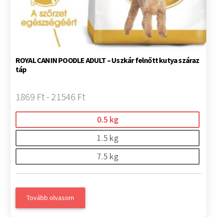
ROYAL CANIN POODLE ADULT – Uszkár felnőtt kutya száraz
táp
1869 Ft - 21546 Ft
0.5 kg
1.5 kg
7.5 kg
Tovább olvasom