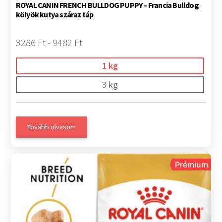
ROYAL CANIN FRENCH BULLDOG PUPPY – Francia Bulldog
kölyök kutya száraz táp
3286 Ft - 9482 Ft
1 kg
3 kg
Tovább olvasom
Prémium