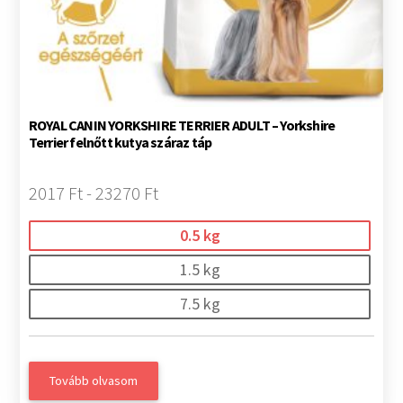
ROYAL CANIN YORKSHIRE TERRIER ADULT – Yorkshire
Terrier felnőtt kutya száraz táp
2017 Ft - 23270 Ft
0.5 kg
1.5 kg
7.5 kg
Tovább olvasom