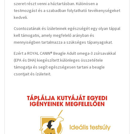
szeret részt venni a háztartásban. Különösen a
testmozgást és a szabadban folytatható tevékenységeket
kedveli.
Csontozatának és ízületeinek egészségét egy olyan táppal
kell támogatni, amely megfelelő arányban és
mennyiségben tartalmazza a szükséges tápanyagokat.
Ezért a ROYAL CANIN® Beagle Adult omega-3 zsírsavakkal
(EPA és DHA) kiegészített különleges összetétele
támogatja és segít egészségesen tartani a beagle
csontjait és ízületeit.