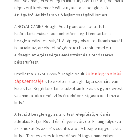
Mint sok más, eredetileg munkakutyaként tartott, de mára
népszerű kedvenccé vált kutyafajta, a beagle is jó
étvágyáról és hízásra való hajlamosságáról ismert.
A ROYAL CANIN® Beagle Adult gondosan beállított
kalóriatartalmának köszönhetően segít fenntartani a
beagle ideális testsúlyát. A táp egy olyan rostkombinációt
is tartalmaz, amely teltségérzetet biztosít, emellett
elősegíti az egészséges emésztést és a rendszeres
bélsárürítést.
különleges alakú
Emellett a ROYAL CANIN® Beagle Adult
tápszemcséje
kifejezetten a beagle fajta számára van
kialakítva. Segíti lassítani a túlzottan lelkes és gyors evést,
valamint a jobb emésztés érdekében rágásra ösztönzi a
kutyát.
A felnőtt beagle egy szilárd testfelépítésű, erős és
atletikus kutya. Rövid és fényes szőrzete kihangsúlyozza
az izmokat és az erős csontozatot. A beagle nagyon aktív
kutya. Természetes lelkesedésénél fogva mindenben