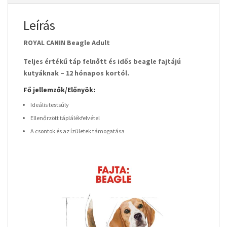
Leírás
ROYAL CANIN Beagle Adult
Teljes értékű táp felnőtt és idős beagle fajtájú
kutyáknak – 12 hónapos kortól.
Fő jellemzők/Előnyök:
Ideális testsúly
Ellenőrzött táplálékfelvétel
A csontok és az ízületek támogatása