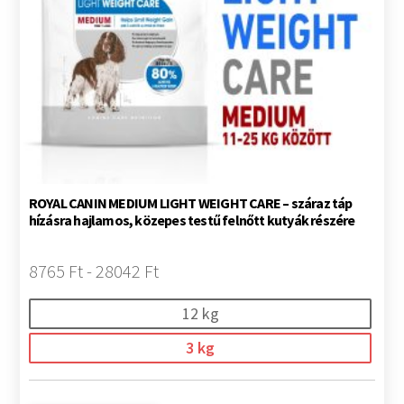
ROYAL CANIN MEDIUM LIGHT WEIGHT CARE – száraz táp
hízásra hajlamos, közepes testű felnőtt kutyák részére
8765 Ft - 28042 Ft
12 kg
3 kg