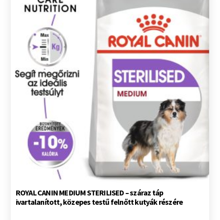
ROYAL CANIN MEDIUM STERILISED – száraz táp
ivartalanított, közepes testű felnőtt kutyák részére