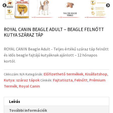
ROYAL CANIN BEAGLE ADULT – BEAGLE FELNŐTT
KUTYA SZÁRAZ TÁP
ROYAL CANIN Beagle Adult
Teljes értékű száraz táp felnőtt
–
és idős beagle fajtájú kutyáknak ajánlott – 12 hónapos
kortól.
Előfizethető termékek
Kisállatshop
Cikkszám:
N/A
Kategóriák:
,
,
Kutya: száraz tápok
Fajtatiszta
Felnőtt
Prémium
Címkék:
,
,
Termék
Royal Canin
,
Leírás
További információk