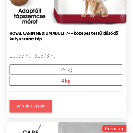
ROYAL CANIN MEDIUM ADULT 7+ – közepes testű idősödő
kutya száraz táp
10055 Ft - 31673 Ft
15 kg
4 kg
Tovább olvasom
Prémium