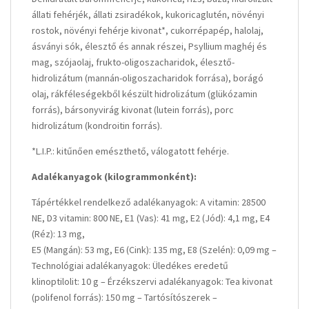
állati fehérjék, állati zsiradékok, kukoricaglutén, növényi
rostok, növényi fehérje kivonat*, cukorrépapép, halolaj,
ásványi sók, élesztő és annak részei, Psyllium maghéj és
mag, szójaolaj, frukto-oligoszacharidok, élesztő-
hidrolizátum (mannán-oligoszacharidok forrása), borágó
olaj, rákféleségekből készült hidrolizátum (glükózamin
forrás), bársonyvirág kivonat (lutein forrás), porc
hidrolizátum (kondroitin forrás).
*L.I.P.: kitűnően emészthető, válogatott fehérje.
Adalékanyagok (kilogrammonként):
Tápértékkel rendelkező adalékanyagok: A vitamin: 28500
NE, D3 vitamin: 800 NE, E1 (Vas): 41 mg, E2 (Jód): 4,1 mg, E4
(Réz): 13 mg,
E5 (Mangán): 53 mg, E6 (Cink): 135 mg, E8 (Szelén): 0,09 mg –
Technológiai adalékanyagok: Üledékes eredetű
klinoptilolit: 10 g – Érzékszervi adalékanyagok: Tea kivonat
(polifenol forrás): 150 mg – Tartósítószerek –