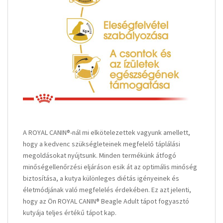
A ROYAL CANIN®-nál mi elkötelezettek vagyunk amellett,
hogy a kedvenc szükségleteinek megfelelő táplálási
megoldásokat nyújtsunk. Minden termékünk átfogó
minőségellenőrzési eljáráson esik át az optimális minőség
biztosítása, a kutya különleges diétás igényeinek és
életmódjának való megfelelés érdekében. Ez azt jelenti,
hogy az Ön ROYAL CANIN® Beagle Adult tápot fogyasztó
kutyája teljes értékű tápot kap.