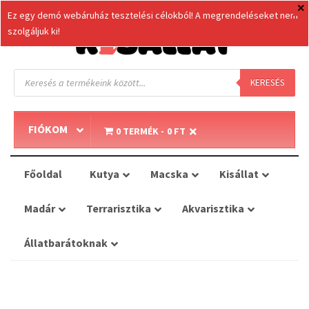
Ez egy demó webáruház tesztelési célokból! A megrendeléseket nem
szolgáljuk ki!
Products
search
KERESÉS
FIÓKOM
0 TERMÉK
0 FT
Főoldal
Kutya
Macska
Kisállat
Madár
Terrarisztika
Akvarisztika
Állatbarátoknak