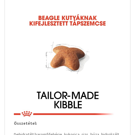
Összetétel:
Dehidratált baromfifehérje, kukorica, rizs, búza, hidrolizált