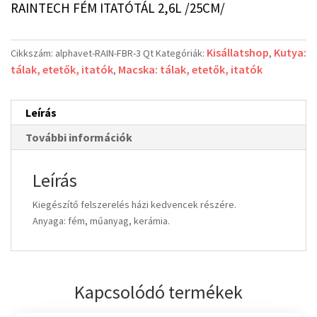
RAINTECH FÉM ITATÓTÁL 2,6L /25CM/
Kisállatshop
Kutya:
Cikkszám:
alphavet-RAIN-FBR-3 Qt
Kategóriák:
,
tálak, etetők, itatók
Macska: tálak, etetők, itatók
,
Leírás
További információk
Leírás
Kiegészítő felszerelés házi kedvencek részére.
Anyaga: fém, műanyag, kerámia.
Kapcsolódó termékek