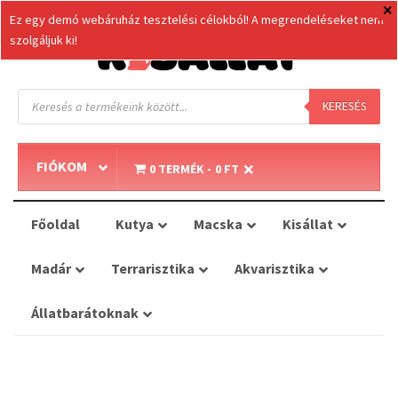
Ez egy demó webáruház tesztelési célokból! A megrendeléseket nem
szolgáljuk ki!
Products
search
KERESÉS
FIÓKOM
0 TERMÉK
0 FT
Főoldal
Kutya
Macska
Kisállat
Madár
Terrarisztika
Akvarisztika
Állatbarátoknak