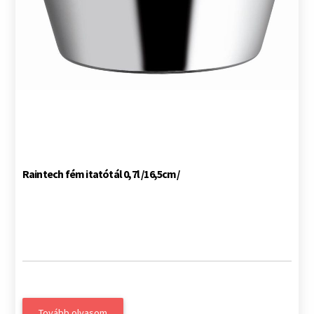
Raintech fém itatótál 0,7l /16,5cm/
Tovább olvasom