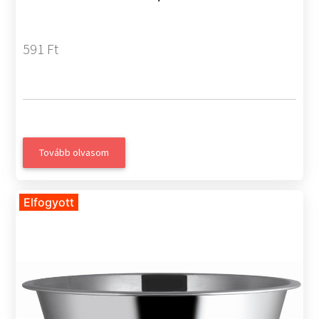
591 Ft
Tovább olvasom
Elfogyott