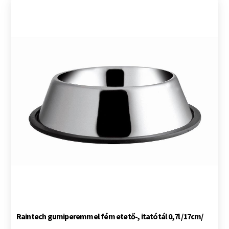
Raintech gumiperemmel fém etető-, itatótál 0,7l /17cm/