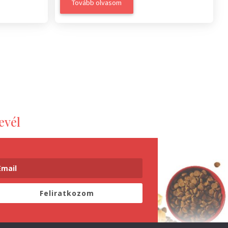
Tovább olvasom
evél
Feliratkozom