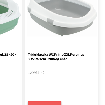
, 38 × 20 ×
Trixie Macska WC Primo XXL Peremes
56x25x71cm Szürke/Fehér
12991 Ft