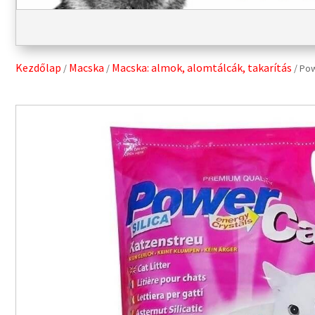
Kezdőlap
Macska
Macska: almok, alomtálcák, takarítás
/
/
/ Pow