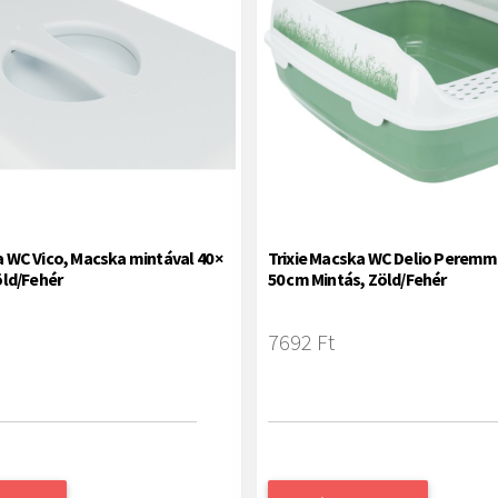
a WC Vico, Macska mintával 40 ×
Trixie Macska WC Delio Peremmel
öld/Fehér
50 cm Mintás, Zöld/Fehér
7692 Ft