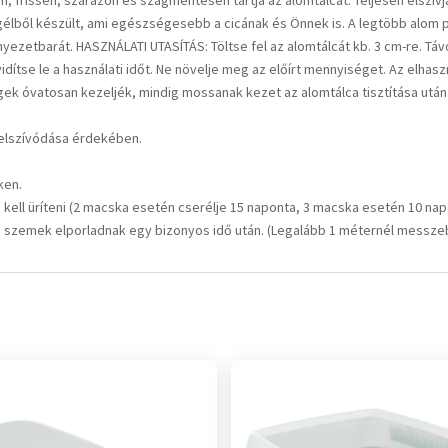
n, frissen, szárazon és szagmentesen tartja az alomtálcát. Teljesen elszí
élből készült, ami egészségesebb a cicának és Önnek is. A legtöbb alom por
tbarát. HASZNÁLATI UTASÍTÁS: Töltse fel az alomtálcát kb. 3 cm-re. Távol
idítse le a használati időt. Ne növelje meg az előírt mennyiséget. Az elha
 óvatosan kezeljék, mindig mossanak kezet az alomtálca tisztítása után
felszívódása érdekében.
ken.
ell üríteni (2 macska esetén cserélje 15 naponta, 3 macska esetén 10 napon
, a szemek elporladnak egy bizonyos idő után. (Legalább 1 méternél messzeb