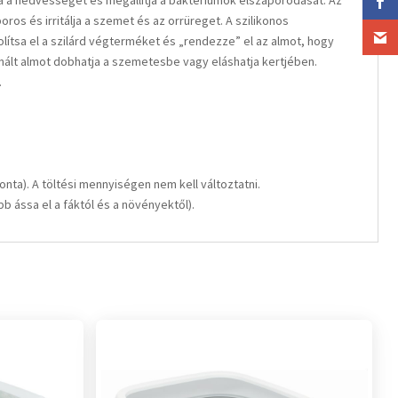
vja a nedvességet és megállítja a baktériumok elszaporodását. Az
os és irritálja a szemet és az orrüreget. A szilikonos
ítsa el a szilárd végterméket és „rendezze” el az almot, hogy
sznált almot dobhatja a szemetesbe vagy eláshatja kertjében.
.
ta). A töltési mennyiségen nem kell változtatni.
b ássa el a fáktól és a növényektől).