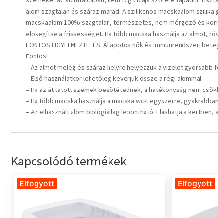
szemeket az alomtálcában, nem fog cicája szőrére tapadni. Tisztá
alom szagtalan és száraz marad. A szilikonos macskaalom szilika g
macskaalom 100% szagtalan, természetes, nem mérgező és környeze
elősegítse a frissességet. Ha több macska használja az almot, röv
FONTOS FIGYELMEZTETÉS: Állapotos nők és immunrendszeri betegek
Fontos!
– Az almot meleg és száraz helyre helyezzük a vizelet gyorsabb 
– Első használatkor lehetőleg keverjük össze a régi alommal.
– Ha az átitatott szemek besötétednek, a hatékonyság nem csök
– Ha több macska használja a macska wc-t egyszerre, gyakrabban k
– Az elhasznált alom biológiailag lebontható. Eláshatja a kertben
Kapcsolódó termékek
Elfogyott
Elfogyott