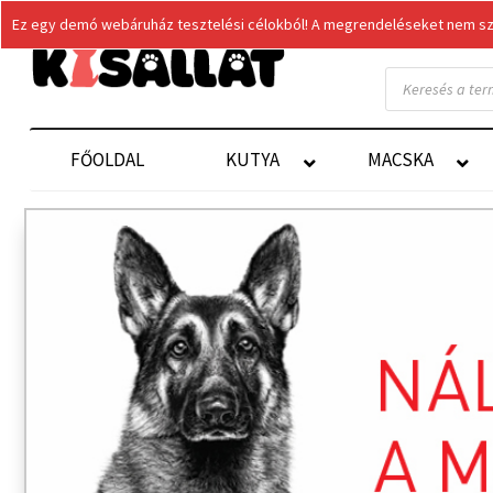
Ez egy demó webáruház tesztelési célokból! A megrendeléseket nem szol
Products
search
FŐOLDAL
KUTYA
MACSKA