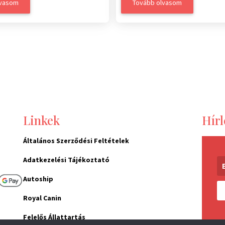
lvasom
Tovább olvasom
Linkek
Hírl
Általános Szerződési Feltételek
Adatkezelési Tájékoztató
Autoship
Royal Canin
Felelős Állattartás