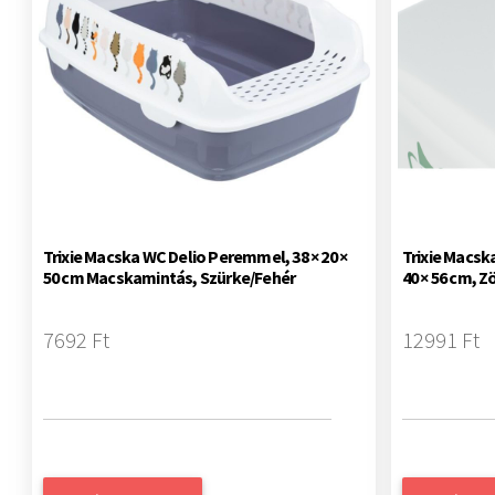
Trixie Macska WC Delio Peremmel, 38 × 20 ×
Trixie Macsk
50 cm Macskamintás, Szürke/Fehér
40 × 56 cm, Z
7692 Ft
12991 Ft