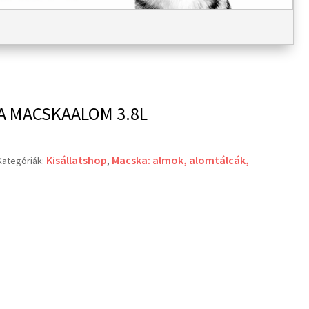
A MACSKAALOM 3.8L
Kisállatshop
Macska: almok, alomtálcák,
Kategóriák:
,