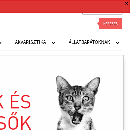
0 TERMÉK
0 FT
Royal Canin
Kapcsolat
Fiókom
KERESÉS
AKVARISZTIKA
ÁLLATBARÁTOKNAK