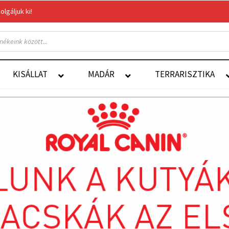
gáljuk ki!
Felelős Állattartás
Autoship
KISÁLLAT
MADÁR
TERRARISZTIKA