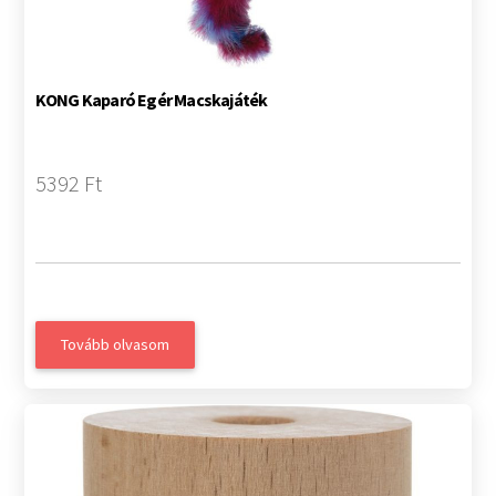
KONG Kaparó Egér Macskajáték
5392 Ft
Tovább olvasom