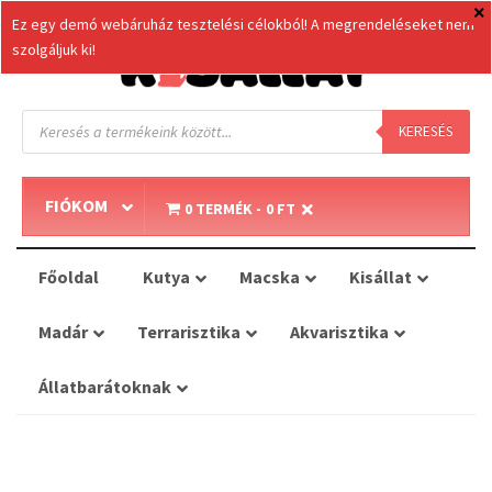
Ez egy demó webáruház tesztelési célokból! A megrendeléseket nem
szolgáljuk ki!
Products
search
KERESÉS
FIÓKOM
0 TERMÉK
0 FT
Főoldal
Kutya
Macska
Kisállat
Madár
Terrarisztika
Akvarisztika
Állatbarátoknak