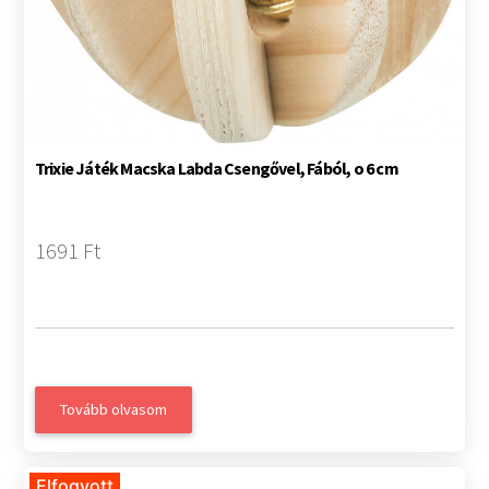
Trixie Játék Macska Labda Csengővel, Fából, o 6 cm
1691 Ft
Tovább olvasom
Elfogyott