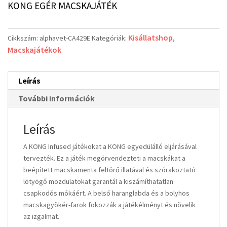
KONG EGÉR MACSKAJÁTÉK
Kisállatshop
Cikkszám:
alphavet-CA429E
Kategóriák:
,
Macskajátékok
Leírás
További információk
Leírás
A KONG Infused játékokat a KONG egyedülálló eljárásával
tervezték. Ez a játék megörvendezteti a macskákat a
beépített macskamenta feltörő illatával és szórakoztató
lötyögő mozdulatokat garantál a kiszámíthatatlan
csapkodós mókáért. A belső haranglabda és a bolyhos
macskagyökér-farok fokozzák a játékélményt és növelik
az izgalmat.